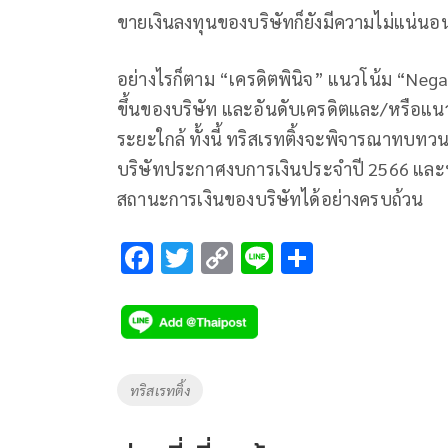
ขายเงินลงทุนของบริษัทก็ยังมีความไม่แน่นอ
อย่างไรก็ตาม “เครดิตพินิจ” แนวโน้ม “Negat
ขึ้นของบริษัท และอันดับเครดิตและ/หรือแน
ระยะใกล้ ทั้งนี้ ทริสเรทติ้งจะพิจารณาทบทว
บริษัทประกาศงบการเงินประจำปี 2566 และท
สถานะการเงินของบริษัทได้อย่างครบถ้วน
F
T
C
Li
S
ac
wi
o
n
h
e
tt
p
e
ar
b
er
y
e
o
Li
Tags
ทริสเรทติ้ง
o
n