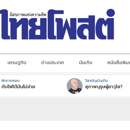
เศรษฐกิจ
ต่างประเทศ
บันเทิง
หนังสือพิม
ผักกาดหอม
วิสามัญบันเทิง
ดับไฟใต้มันไม่ง่าย
สุภาพบุรุษผู้อาวุโส?