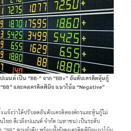
ปเมนต์ เป็น “BB-” จาก “BB+” อันดับเครดิตหุ้นกู้
จาก “BB” และคงเครดิตพินิจ แนวโน้ม “Negative”
ิ้ง แจ้งว่าได้ปรับลดอันดับเครดิตองค์กรและหุ้นกู้ไม่
ียนไทย ดีเวล๊อปเมนต์ จำกัด (มหาชน) เป็นระดับ
 “BB” ตามลำดับ พร้อมทั้งยังคงเครดิตพินิจแนวโน้ม