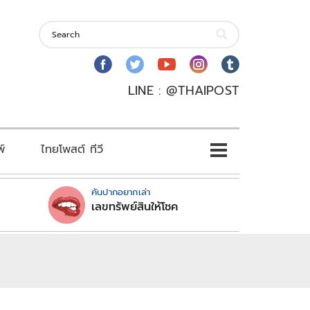
LINE : @THAIPOST
พ์
ไทยโพสต์ ทีวี
คันปากอยากเล่า
เลขทรัพย์สินให้โชค