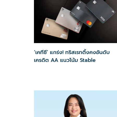
‘เคทีซี’ แกร่ง! ทริสเรทติ้งคงอันดับ
เครดิต AA แนวโน้ม Stable