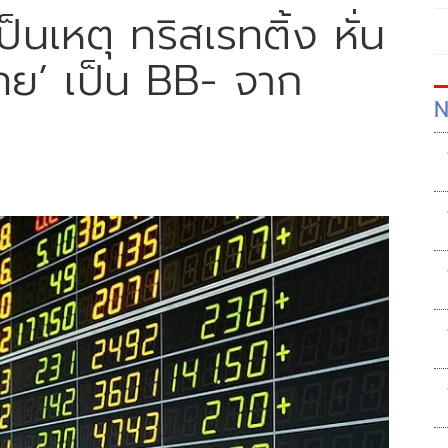
เหตุ ทริสเรทติ้ง หั่น
ไทย’ เป็น BB- จาก
N