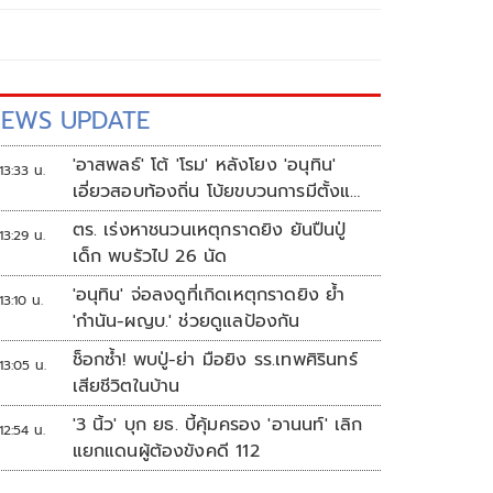
EWS UPDATE
'อาสพลธ์' โต้ 'โรม' หลังโยง 'อนุทิน'
13:33 น.
เอี่ยวสอบท้องถิ่น โบ้ยขบวนการมีตั้งแต่
ปี 62-64
ตร. เร่งหาชนวนเหตุกราดยิง ยันปืนปู่
13:29 น.
เด็ก พบรัวไป 26 นัด
'อนุทิน' จ่อลงดูที่เกิดเหตุกราดยิง ย้ำ
13:10 น.
'กำนัน-ผญบ.' ช่วยดูแลป้องกัน
ช็อกซ้ำ! พบปู่-ย่า มือยิง รร.เทพศิรินทร์
13:05 น.
เสียชีวิตในบ้าน
'3 นิ้ว' บุก ยธ. บี้คุ้มครอง 'อานนท์' เลิก
12:54 น.
แยกแดนผู้ต้องขังคดี 112