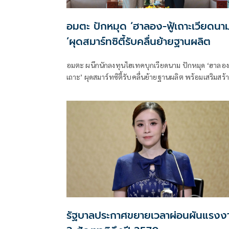
อมตะ ปักหมุด ‘ฮาลอง-ฟู้เถาะเวียดนา
’ผุดสมาร์ทซิตี้รับคลื่นย้ายฐานผลิต
อมตะ ผนึกนักลงทุนไฮเทคบุกเวียดนาม ปักหมุด ‘ฮาลอง-
เถาะ’ ผุดสมาร์ทซิตี้รับคลื่นย้ายฐานผลิต พร้อมเสริมสร้าง
ขีดความสามารถทางการแข่งขัน และขับเคลื่อนการเติบ
ทางเศรษฐกิจอย่างยั่งยืนในระยะยาว
รัฐบาลประกาศขยายเวลาผ่อนผันแรงง