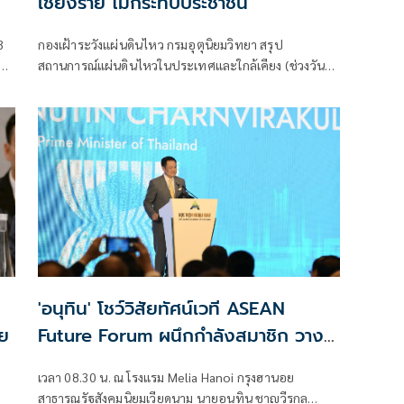
เชียงราย ไม่กระทบประชาชน
3
กองเฝ้าระวังแผ่นดินไหว กรมอุตุนิยมวิทยา สรุป
ญหา
สถานการณ์แผ่นดินไหวในประเทศและใกล้เคียง (ช่วงวันที่
18 - 19 มิ.ย. 69) ตรวจพบเหตุการณ์แผ่นดินไหว ขนาด
3.4, 4.0 มีศูนย์กลางอยู่ที่ประเทศเวียดนาม
'อนุทิน' โชว์วิสัยทัศน์เวที ASEAN
ีย
Future Forum ผนึกกำลังสมาชิก วาง
รากฐานสันติภาพ-ความมั่นคง ดันแลนด์
เวลา 08.30 น. ณ โรงแรม Melia Hanoi กรุงฮานอย
บริดจ์
สาธารณรัฐสังคมนิยมเวียดนาม นายอนุทิน ชาญวีรกูล