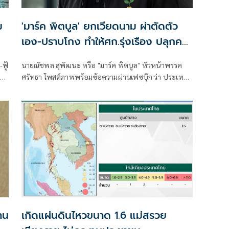
ม
'มาร์ค พิตบูล' ยกเวียดนาม ผ่าตัดตัว
เอง-ปราบโกง ทำให้ศก.รุ่งเรือง ปลุกคน
ไทยตื่นรู้บ้าง
ฟู้
นายณัชพล สุพัฒนะ หรือ "มาร์ค พิตบูล" หัวหน้าพรรค
ศรัทธา โพสต์ภาพพร้อมข้อความผ่านเฟซบุ๊ก ว่า ประเทศ
โต
เวียดนาม กล้าผ่าตัดตัวเอง
าน
เกิดแผ่นดินไหวขนาด 1.6 แม่สรวย