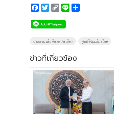
F
T
C
Li
S
ac
wi
o
n
h
e
tt
p
e
ar
b
er
y
e
o
Li
Tags
ประธานาธิบดีหวอ วัน เถือง
ศูนย์วิจัยกสิกรไทย
o
n
k
k
ข่าวที่เกี่ยวข้อง