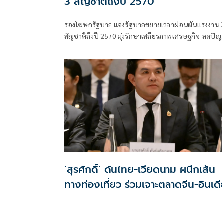
3 สัญชาติถึงปี 2570
รองโฆษกรัฐบาล แจงรัฐบาลขยายเวลาผ่อนผันแรงงาน 
สัญชาติถึงปี 2570 มุ่งรักษาเสถียรภาพเศรษฐกิจ-ลดปั
แรงงานขาดแคลน
‘สุรศักดิ์’ ดันไทย-เวียดนาม ผนึกเส้น
ทางท่องเที่ยว ร่วมเจาะตลาดจีน-อินเด