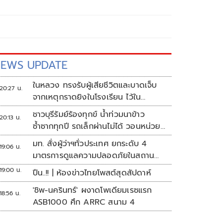
EWS UPDATE
ในหลวง ทรงรับผู้เสียชีวิตและบาดเจ็บ
20:27 น.
จากเหตุกราดยิงในโรงเรียน ไว้ใน
พระบรมราชานุเคราะห์
ชาวบุรีรัมย์ร้องทุกข์ น้ำท่วมนาข้าว
20:13 น.
ซ้ำซากทุกปี รถเล็กผ่านไม่ได้ วอนหน่วย
งานเร่งแก้ไข
มท. สั่งผู้ว่าฯทั่วประเทศ ยกระดับ 4
19:06 น.
มาตรการดูแลความปลอดภัยในสถาน
ศึกษา
19:00 น.
ปืน..!! | ห้องข่าวไทยโพสต์สุดสัปดาห์
'ชิพ-นครินทร์' ผงาดโพเดียมเรซแรก
18:56 น.
ASB1000 ศึก ARRC สนาม 4