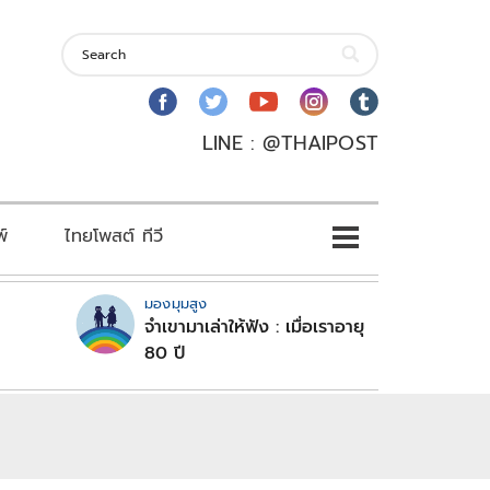
LINE : @THAIPOST
พ์
ไทยโพสต์ ทีวี
มองมุมสูง
จำเขามาเล่าให้ฟัง : เมื่อเราอายุ
80 ปี