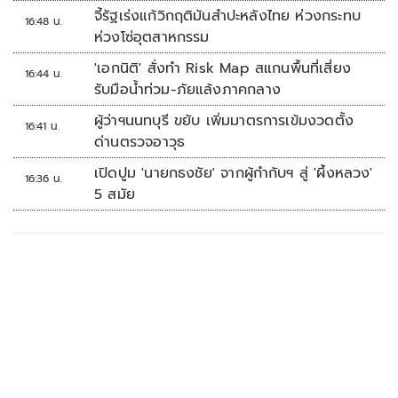
จี้รัฐเร่งแก้วิกฤติมันสำปะหลังไทย ห่วงกระทบ
16:48 น.
ห่วงโซ่อุตสาหกรรม
'เอกนิติ' สั่งทำ Risk Map สแกนพื้นที่เสี่ยง
16:44 น.
รับมือน้ำท่วม-ภัยแล้งภาคกลาง
ผู้ว่าฯนนทบุรี ขยับ เพิ่มมาตรการเข้มงวดตั้ง
16:41 น.
ด่านตรวจอาวุธ
เปิดปูม 'นายกธงชัย' จากผู้กำกับฯ สู่ 'ผึ้งหลวง'
16:36 น.
5 สมัย