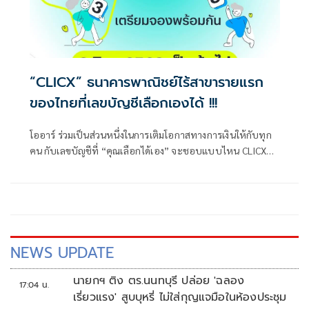
“CLICX” ธนาคารพาณิชย์ไร้สาขารายแรก
ของไทยที่เลขบัญชีเลือกเองได้ !!!
โออาร์ ร่วมเป็นส่วนหนึ่งในการเติมโอกาสทางการเงินให้กับทุก
คน กับเลขบัญชีที่ “คุณเลือกได้เอง” จะชอบแบบไหน CLICX
เปิดโอกาสให้ทุกคนเลือกได้ ผ่าน Link Banner บนแอป
blueplus+
NEWS UPDATE
นายกฯ ติง ตร.นนทบุรี ปล่อย 'ฉลอง
17:04 น.
เรี่ยวแรง' สูบบุหรี่ ไม่ใส่กุญแจมือในห้องประชุม