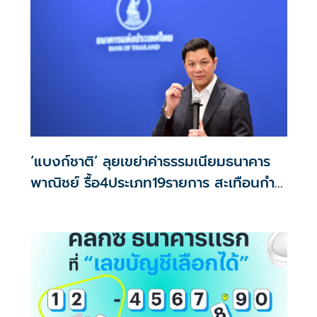
‘แบงก์​ชาติ’ ลุยเขย่าค่าธรรมเนียมธนาคาร
พาณิชย์ รื้อ4ประเภท19รายการ สะเทือนกำไร
ไม่เกิน1.5-2%