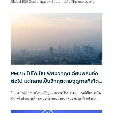
Global ESG Score ต่อยอด Sustainable Finance ในไทย
PM2.5 ไม่ได้เป็นเพียงวิกฤตเฉียบพลันอีก
ต่อไป แต่กลายเป็นวิกฤตตามฤดูกาลที่เกิด
ซ้ำและเรื้อรัง
วิกฤต PM2.5 ของไทย มักถูกมองว่าเป็นปรากฏการณ์เฉียบพลัน
ที่เกิดขึ้นในช่วงเดือนพฤศจิกายนถึงมีนาคมของทุกปี อย่างไร
ก็ตาม ศูนย์วิจัยกสิกรไทยเชื่อว่า แม้ปัญหา PM2.5 จะเกิดขึ้นตาม
ฤดูกาล