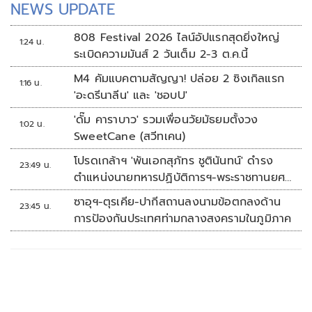
NEWS UPDATE
808 Festival 2026 ไลน์อัปแรกสุดยิ่งใหญ่
1:24 น.
ระเบิดความมันส์ 2 วันเต็ม 2-3 ต.ค.นี้
M4 คัมแบคตามสัญญา! ปล่อย 2 ซิงเกิลแรก
1:16 น.
'อะดรีนาลีน' และ 'ชอบU'
'ดั๊ม คาราบาว' รวมเพื่อนวัยมัธยมตั้งวง
1:02 น.
SweetCane (สวีทเคน)
โปรดเกล้าฯ 'พันเอกสุภัทร ชูตินันทน์' ดำรง
23:49 น.
ตำแหน่งนายทหารปฏิบัติการฯ-พระราชทานยศ
'พลตรี'
ซาอุฯ-ตุรเคีย-ปากีสถานลงนามข้อตกลงด้าน
23:45 น.
การป้องกันประเทศท่ามกลางสงครามในภูมิภาค