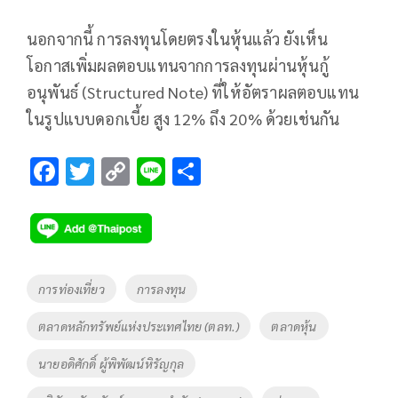
นอกจากนี้ การลงทุนโดยตรงในหุ้นแล้ว ยังเห็น
โอกาสเพิ่มผลตอบแทนจากการลงทุนผ่านหุ้นกู้
อนุพันธ์ (Structured Note) ที่ให้อัตราผลตอบแทน
ในรูปแบบดอกเบี้ย สูง 12% ถึง 20% ด้วยเช่นกัน
F
T
C
Li
S
ac
wi
o
n
h
e
tt
p
e
ar
b
er
y
e
o
Li
Tags
การท่องเที่ยว
การลงทุน
o
n
ตลาดหลักทรัพย์แห่งประเทศไทย (ตลท.)
ตลาดหุ้น
k
k
นายอดิศักดิ์ ผู้พิพัฒน์หิรัญกุล