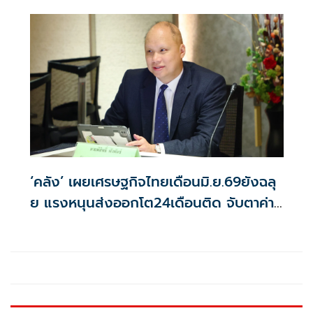
‘คลัง’ เผยเศรษฐกิจไทยเดือนมิ.ย.69ยังฉลุ
ย แรงหนุนส่งออกโต24เดือนติด จับตาค่า
บาท-น้ำมันดิบ