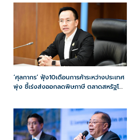
‘ศุลกากร’ ฟุ้ง10เดือนการค้าระหว่างประเทศ
พุ่ง ชี้เร่งส่งออกลดพิษภาษี ตลาดสหรัฐโต
พรวด34%