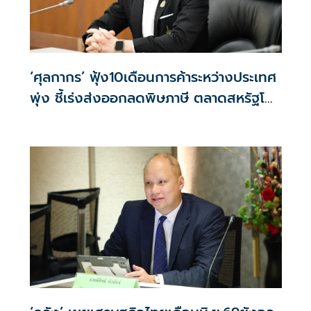
‘ศุลกากร’ ฟุ้ง10เดือนการค้าระหว่างประเทศ
พุ่ง ชี้เร่งส่งออกลดพิษภาษี ตลาดสหรัฐโต
พรวด34%