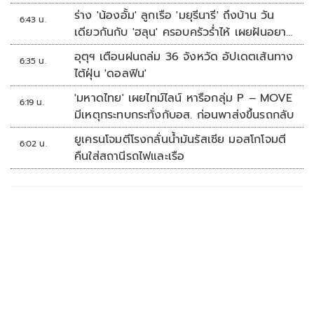
ร่าง 'น้องอั้ม' ลูกเรือ 'มยุรีนารี' ถึงบ้าน วัน
6:43 น.
เดียวกันกับ 'ฮลุน' ครอบครัวร่ำไห้ เผยฝันอยาก
เป็นทหารเรือ
อุตุฯ เตือนฝนถล่ม 36 จังหวัด อัปเดตเส้นทาง
6:35 น.
ไต้ฝุ่น 'ดอลฟิน'
'มหาดไทย' เผยไทม์ไลน์ หารือกลุ่ม P – MOVE
6:19 น.
มีเหตุกระทบกระทั่งกับอส. ก่อนพาส่งขึ้นรถกลับ
ยูเครนโจมตีโรงกลั่นน้ำมันรัสเซีย มอสโกโจมตี
6:02 น.
คืนใส่สถานีรถไฟและเรือ