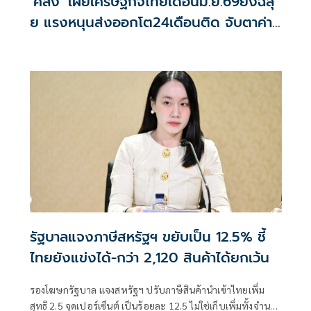
‘คลัง’ เผยเศรษฐกิจไทยเดือนมิ.ย.69ยังฉลุ
ย แรงหนุนส่งออกโต24เดือนติด จับตาค่า
บาท-น้ำมันดิบ
รัฐบาลแจงภาษีสหรัฐฯ ขยับเป็น 12.5% ชี้
ไทยยังแข่งได้-กว่า 2,120 สินค้าได้ยกเว้น
รองโฆษกรัฐบาล แจงสหรัฐฯ ปรับภาษีสินค้านำเข้าไทยเพิ่ม
สุทธิ 2.5 จุดเปอร์เซ็นต์ เป็นร้อยละ 12.5 ไม่ใช่เก็บเพิ่มทั้งจำนวน