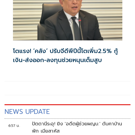
โตแรง! ‘คลัง’ ปรับจีดีพีปีนี้โตเพิ่ม2.5% กู้
เงิน-ส่งออก-ลงทุนช่วยหนุนเต็มสูบ
NEWS UPDATE
ปัตตานีระอุ! ยิง 'อดีตผู้ช่วยผญบ.' ดับคาบ้าน
6:57 น.
พัก เมียสาหัส