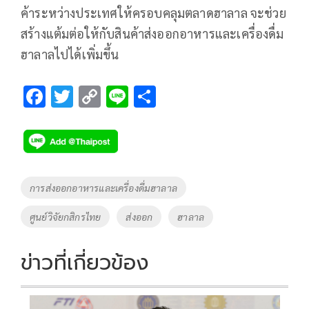
ค้าระหว่างประเทศให้ครอบคลุมตลาดฮาลาล จะช่วย
สร้างแต้มต่อให้กับสินค้าส่งออกอาหารและเครื่องดื่ม
ฮาลาลไปได้เพิ่มขึ้น
F
T
C
Li
S
ac
wi
o
n
h
e
tt
p
e
ar
b
er
y
e
o
Li
Tags
การส่งออกอาหารและเครื่องดื่มฮาลาล
o
n
ศูนย์วิจัยกสิกรไทย
ส่งออก
ฮาลาล
k
k
ข่าวที่เกี่ยวข้อง