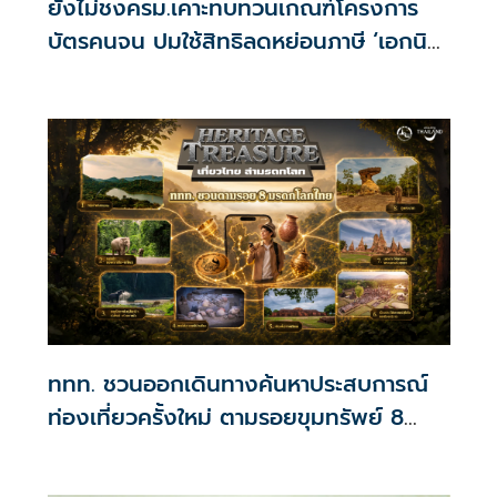
ยังไม่ชงครม.เคาะทบทวนเกณฑ์โครงการ
บัตรคนจน ปมใช้สิทธิลดหย่อนภาษี ‘เอกนิติ’
ชี้รอคลังประมวลผล
ททท. ชวนออกเดินทางค้นหาประสบการณ์
ท่องเที่ยวครั้งใหม่ ตามรอยขุมทรัพย์ 8
มรดกโลกของไทย