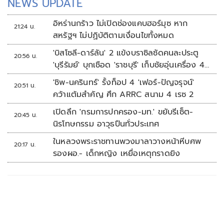
NEWS UPDATE
อิหร่านกร้าว ไม่เปิดช่องแคบฮอร์มุซ หาก
21:24 น.
สหรัฐฯ ไม่ปฏิบัติตามเงื่อนไขทั้งหมด
'บิสโซลี-ดาร์ลัน' 2 แข้งบราซิลซัดคนละประตู
20:56 น.
'บุรีรัมย์' บุกเชือด 'ราชบุรี' เก็บชัยอุ่นเครื่อง 4
นัดรวด
'ชิพ-นครินทร์' รั้งท็อป 4 'เฟอร์-ปัญจรุจน์'
20:51 น.
คว้าแต้มสำคัญ ศึก ARRC สนาม 4 เรซ 2
เปิดลึก 'กรมการปกครอง-มท.' ขยับรีเซ็ต-
20:45 น.
นิรโทษกรรม อาวุธปืนทั่วประเทศ
ในหลวงพระราชทานพวงมาลาวางหน้าหีบศพ
20:17 น.
รองผอ.- เด็กหญิง เหยื่อเหตุกราดยิง