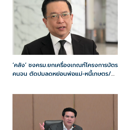
‘คลัง’ ชงครม.ยกเครื่องเกณฑ์โครงการบัตร
คนจน ตัดปมลดหย่อนพ่อแม่-หนี้เกษตร/
ประกาศผล17ก.ค.