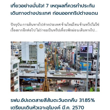
เที่ยวอย่างมั่นใจ! 7 เหตุผลที่ควรทำประกัน
เดินทางต่างประเทศ ก่อนออกทริปต่างแดน
ปัจจุบัน การเดินทางไปต่างประเทศ ข้ามไทม์โซน ข้ามทวีปไม่ใช่
เรื่องยากอีกต่อไป ไม่ว่าจะเป็นทริปเที่ยวพักผ่อน เดินทางไป
เรียนต่อ ติดต่อธุรกิจ หรือท่องเที่ยวแบบแอดแวนเจอร์ หากมี
ต้นทุน การสนับสนุนจากที่ทำงาน และเวลา ก็มีโอกาสเดินทาง
ไปยังประเทศนั้นๆ
รฟม.อัปเดตสายสีส้มตะวันตกคืบ 31.85%
เตรียมเดินหัวเจาะอุโมงค์ มี.ค. 2570