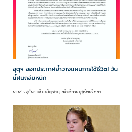
อุตุฯ ออกประกาศย้ำวางแผนการใช้ชีวิต! วัน
นี้ฝนถล่มหนัก
นางสาวสุกันยาณี ยะวิญชาญ อธิบดีกรมอุตุนิยมวิทยา