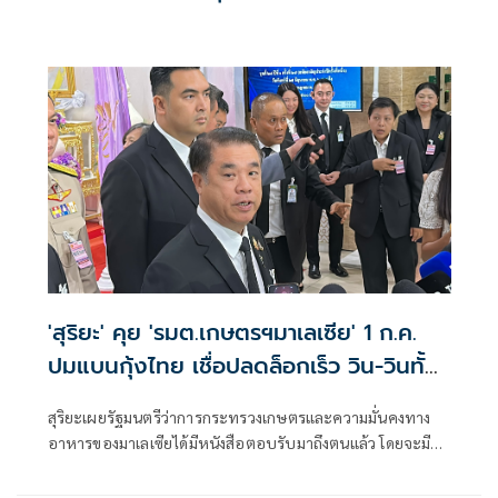
'สุริยะ' คุย 'รมต.เกษตรฯมาเลเซีย' 1 ก.ค.
ปมแบนกุ้งไทย เชื่อปลดล็อกเร็ว วิน-วินทั้ง
คู่
สุริยะเผยรัฐมนตรีว่าการกระทรวงเกษตรและความมั่นคงทาง
อาหารของมาเลเซียได้มีหนังสือตอบรับมาถึงตนแล้ว โดยจะมี
การพูดคุยในวันที่ 1 ก.ค. ที่มาเลเซีย