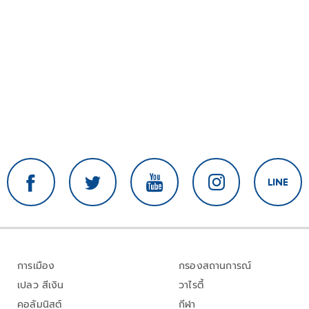
การเมือง
กรองสถานการณ์
เปลว สีเงิน
วาไรตี้
คอลัมนิสต์
กีฬา