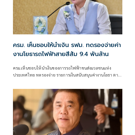
ครม. เห็นชอบให้นำเงิน รฟม. ทดรองจ่ายค่า
งานโยธารถไฟฟ้าสายสีส้ม 9.4 พันล้าน
ครม.เห็นชอบให้นำเงินของการรถไฟฟ้าขนส่งมวลชนแห่ง
ประเทศไทย ทดรองจ่าย รายการเงินสนับสนุนค่างานโยธา ตาม
สัญญาสัมปทานฯ โครงการรถไฟฟ้าสายสีส้ม ช่วงบางขุนนนท์ -
ศูนย์วัฒนธรรม จำนวน 9,414,200,477.45 บาท