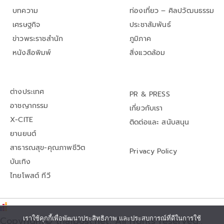
บทความ
ท่องเที่ยว – ศิลปวัฒนธรรม
เศรษฐกิจ
ประชาสัมพันธ์
ข่าวพระราชสำนัก
ภูมิภาค
หนังสือพิมพ์
สิ่งแวดล้อม
ต่างประเทศ
PR & PRESS
อาชญากรรม
เกี่ยวกับเรา
X-CITE
ติดต่อและ สนับสนุน
ยานยนต์
สาธารณสุข-คุณภาพชีวิต
Privacy Policy
บันเทิง
ไทยโพสต์ ทีวี
Copyright© thaipost.net, All rights reserved.,
เราใช้คุกกี้เพื่อพัฒนาประสิทธิภาพ และประสบการณ์ที่ดีในการใช้