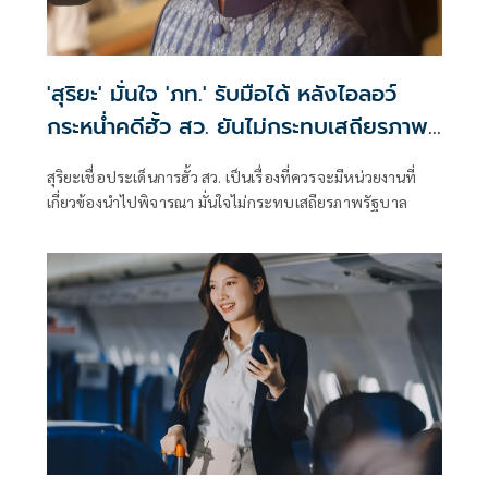
'สุริยะ' มั่นใจ 'ภท.' รับมือได้ หลังไอลอว์
กระหน่ำคดีฮั้ว สว. ยันไม่กระทบเสถียรภาพ
รัฐบาล
สุริยะเชื่อประเด็นการฮั้ว สว. เป็นเรื่องที่ควรจะมีหน่วยงานที่
เกี่ยวข้องนำไปพิจารณา มั่นใจไม่กระทบเสถียรภาพรัฐบาล