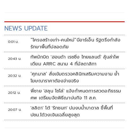
NEWS UPDATE
“โครงสร้างเก่า-คนใหม่”บีอาร์เอ็น รัฐตรึงกำลัง
0:01 น.
รักษาพื้นที่ปลอดภัย
ทัพนักบิด 'ฮอนด้า เรซซิ่ง ไทยแลนด์' ลุ้นล่าโพ
20:43 น.
เดียม ARRC สนาม 4 ที่มัลดาลิกา
‘ศุภมาส’ สั่งเข้มตรวจคลินิกเสริมความงาม ย้ำ
20:32 น.
โฆษณาราคาต้องจ่ายจริง
พี่ชาย 'ฮลุน โซโล่' แจ้งกำหนดการสวดอภิธรรม
20:12 น.
ศพ เตรียมจัดพิธีฌาปนกิจ 11 ส.ค.
'ลลิดา' โต้ 'รักชนก' ปมงบน้ำบาดาล ชี้พื้นที่
20:07 น.
ปชน.ได้วงเงินเฉลี่ยสูงสุด