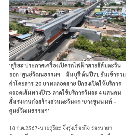
‘
สุริยะ’ประกาศเครื่องเปิดรถไฟฟ้าสายสีส้มตะวัน
ออก ’ศูนย์วัฒนธรรมฯ – มีนบุรี‘ต้นปี
71
ยันเข้ารวม
ค่าโดยสาร
20
บาทตลอดสาย ปักธงเปิดให้บริการ
ตลอดเส้นทางปี
73
คาดใช้บริการวันละ
4
แสนคน
สั่งเร่งงานก่อสร้างส่วนตะวันตก ‘บางขุนนนท์ –
ศูนย์วัฒนธรรมฯ’
18 ก.ค.2567-นายสุริยะ จึงรุ่งเรืองกิจ รองนายก