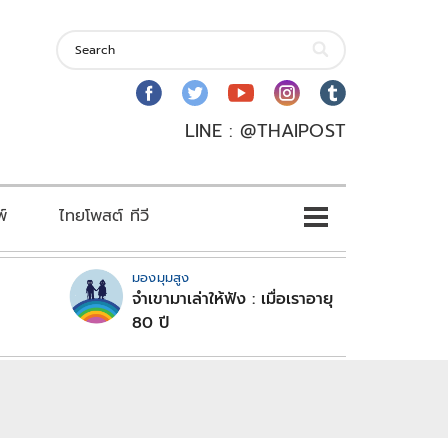
LINE : @THAIPOST
พ์
ไทยโพสต์ ทีวี
มองมุมสูง
จำเขามาเล่าให้ฟัง : เมื่อเราอายุ
80 ปี