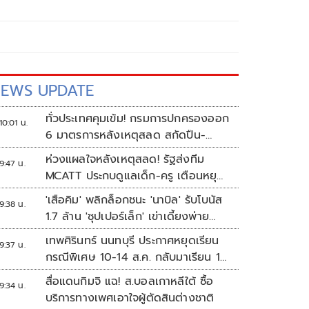
EWS UPDATE
ทั่วประเทศคุมเข้ม! กรมการปกครองออก
10:01 น.
6 มาตรการหลังเหตุสลด สกัดปืน-
ป้องกันเลียนแบบ
ห่วงแผลใจหลังเหตุสลด! รัฐส่งทีม
9:47 น.
MCATT ประกบดูแลเด็ก-ครู เตือนหยุด
แชร์ภาพรุนแรง
'เสือคิม' พลิกล็อกชนะ 'นาบิล' รับโบนัส
9:38 น.
1.7 ล้าน 'ซุปเปอร์เล็ก' เข่าเดี้ยงพ่าย
TKO
เทพศิรินทร์ นนทบุรี ประกาศหยุดเรียน
9:37 น.
กรณีพิเศษ 10-14 ส.ค. กลับมาเรียน 17
ส.ค.
สื่อแดนกิมจิ แฉ! ส.บอลเกาหลีใต้ ซื้อ
9:34 น.
บริการทางเพศเอาใจผู้ตัดสินต่างชาติ