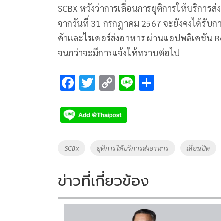
SCBX หวังว่าการเลื่อนการยุติการให้บริการส
จากวันที่ 31 กรกฎาคม 2567 จะยังคงได้รับการ
ค้าและไรเดอร์ส่งอาหาร ผ่านแอปพลิเคชัน Ro
จนกว่าจะมีการแจ้งให้ทราบต่อไป
F
T
C
Li
S
ac
wi
o
n
h
e
tt
p
e
ar
b
er
y
e
o
Li
Tags
SCBx
ยุติการให้บริการส่งอาหาร
เลื่อนปิด
o
n
k
k
ข่าวที่เกี่ยวข้อง