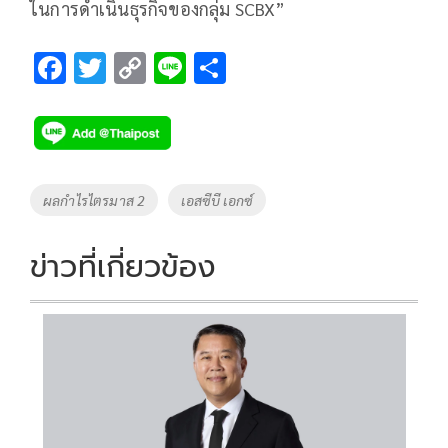
ในการดำเนินธุรกิจของกลุ่ม SCBX”
F
T
C
Li
S
ac
wi
o
n
h
e
tt
p
e
ar
b
er
y
e
o
Li
Tags
ผลกำไรไตรมาส 2
เอสซีบี เอกซ์
o
n
k
k
ข่าวที่เกี่ยวข้อง