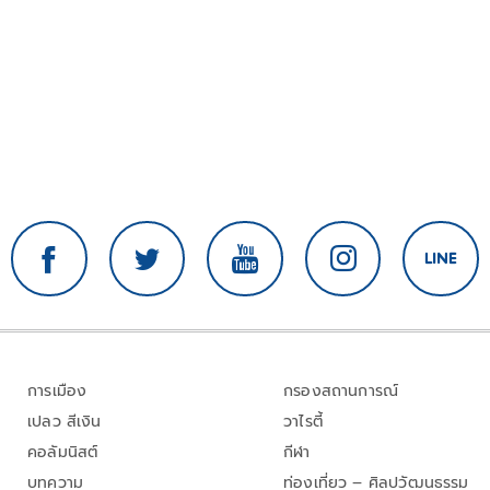
การเมือง
กรองสถานการณ์
เปลว สีเงิน
วาไรตี้
คอลัมนิสต์
กีฬา
บทความ
ท่องเที่ยว – ศิลปวัฒนธรรม