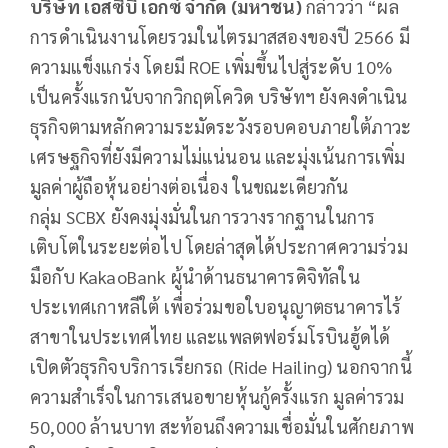
บริษัท เอสซีบี เอกซ์ จำกัด (มหาชน)
กล่าวว่า “ผล
การดำเนินงานโดยรวมในไตรมาสสองของปี 2566 มี
ความแข็งแกร่ง โดยมี ROE เพิ่มขึ้นไปสู่ระดับ 10%
เป็นครั้งแรกนับจากวิกฤตโควิด บริษัทฯ ยังคงดำเนิน
ธุรกิจตามหลักความระมัดระวังรอบคอบภายใต้ภาวะ
เศรษฐกิจที่ยังมีความไม่แน่นอน และมุ่งเน้นการเพิ่ม
มูลค่าผู้ถือหุ้นอย่างต่อเนื่อง ในขณะเดียวกัน
กลุ่ม SCBX ยังคงมุ่งมั่นในการวางรากฐานในการ
เติบโตในระยะต่อไป โดยล่าสุดได้ประกาศความร่วม
มือกับ KakaoBank ผู้นำด้านธนาคารดิจิทัลใน
ประเทศเกาหลีใต้ เพื่อร่วมขอใบอนุญาตธนาคารไร้
สาขาในประเทศไทย และแพลตฟอร์มโรบินฮู้ดได้
เปิดตัวธุรกิจบริการเรียกรถ (Ride Hailing) นอกจากนี้
ความสำเร็จในการเสนอขายหุ้นกู้ครั้งแรก มูลค่ารวม
50,000 ล้านบาท สะท้อนถึงความเชื่อมั่นในศักยภาพ