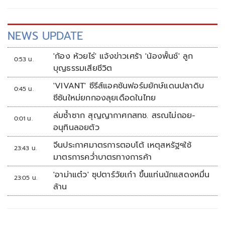
NEWS UPDATE
'ก้อง ห้วยไร่' แจ้งข่าวเศร้า 'น้องพั้นช์' ลูก
0:53 น.
บุญธรรมเสียชีวิต
'VIVANT' ซีรีส์แอคชันฟอร์มยักษ์แดนปลาดิบ
0:45 น.
ซีซันใหม่ยกกองลุยเดือดในไทย
ล่มซ้ำซาก สุญญากาศกสทช. สรณไม่ถอย-
0:01 น.
อนุทินลอยตัว
จีนประกาศมาตรการตอบโต้ เหตุสหรัฐฯใช้
23:43 น.
มาตรการคว่ำบาตรทางการค้า
'อาม่าแต๋ว' ซุปตาร์วัยเก๋า ขึ้นแท่นนักแสดงหมื่น
23:05 น.
ล้าน