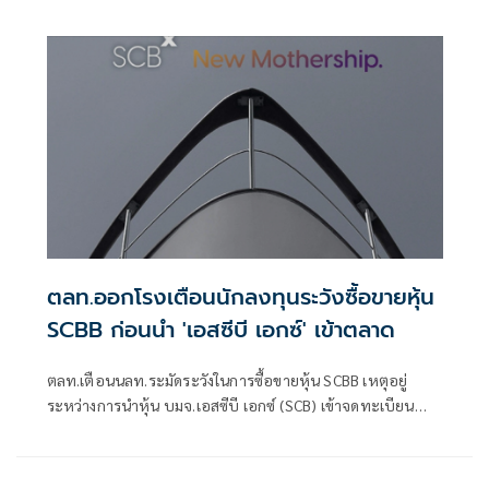
รองรับการปรับโครงสร้างธุรกิจตามแผนยุทธศาสตร์
ตลท.ออกโรงเตือนนักลงทุนระวังซื้อขายหุ้น
SCBB ก่อนนำ 'เอสซีบี เอกซ์' เข้าตลาด
ตลท.เตือนนลท.ระมัดระวังในการซื้อขายหุ้น SCBB เหตุอยู่
ระหว่างการนำหุ้น บมจ.เอสซีบี เอกซ์ (SCB) เข้าจดทะเบียน
แทน ซึ่งทำให้ SCBB ไม่มีตลาดรองรับ