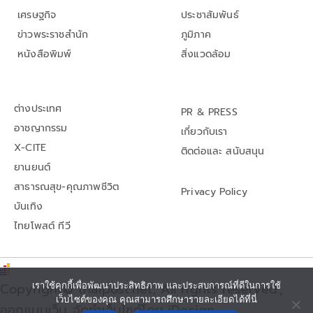
เศรษฐกิจ
ประชาสัมพันธ์
ข่าวพระราชสำนัก
ภูมิภาค
หนังสือพิมพ์
สิ่งแวดล้อม
ต่างประเทศ
PR & PRESS
อาชญากรรม
เกี่ยวกับเรา
X-CITE
ติดต่อและ สนับสนุน
ยานยนต์
สาธารณสุข-คุณภาพชีวิต
Privacy Policy
บันเทิง
ไทยโพสต์ ทีวี
เราใช้คุกกี้เพื่อพัฒนาประสิทธิภาพ และประสบการณ์ที่ดีในการใช้
Copyright© thaipost.net, All rights reserved.,
เว็บไซต์ของคุณ คุณสามารถศึกษารายละเอียดได้ที่นี่
ออกแบบเว็บ จัดทำเว็บไซต์โดย iDesign