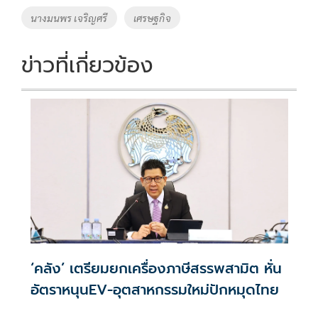
o
n
นางมนพร เจริญศรี
เศรษฐกิจ
k
k
ข่าวที่เกี่ยวข้อง
‘คลัง’ เตรียมยกเครื่องภาษีสรรพสามิต หั่น
อัตราหนุนEV-อุตสาหกรรมใหม่ปักหมุดไทย