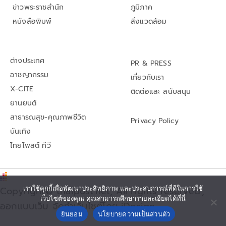
ข่าวพระราชสำนัก
ภูมิภาค
หนังสือพิมพ์
สิ่งแวดล้อม
ต่างประเทศ
PR & PRESS
อาชญากรรม
เกี่ยวกับเรา
X-CITE
ติดต่อและ สนับสนุน
ยานยนต์
สาธารณสุข-คุณภาพชีวิต
Privacy Policy
บันเทิง
ไทยโพสต์ ทีวี
Copyright© thaipost.net, All rights reserved.,
เราใช้คุกกี้เพื่อพัฒนาประสิทธิภาพ และประสบการณ์ที่ดีในการใช้
เว็บไซต์ของคุณ คุณสามารถศึกษารายละเอียดได้ที่นี่
ออกแบบเว็บ จัดทำเว็บไซต์โดย iDesign
ยินยอม
นโยบายความเป็นส่วนตัว