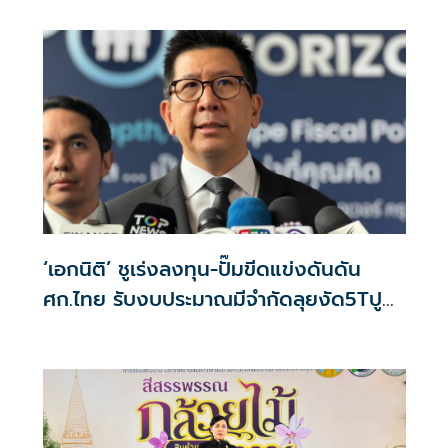
‘เอกนิติ’ ชูเร่งลงทุน-ปั๊มขีดแข่งดันดัน
ศก.ไทย รับงบประมาณมีจำกัดลุยงัด5Tปู
พรมโตยาว