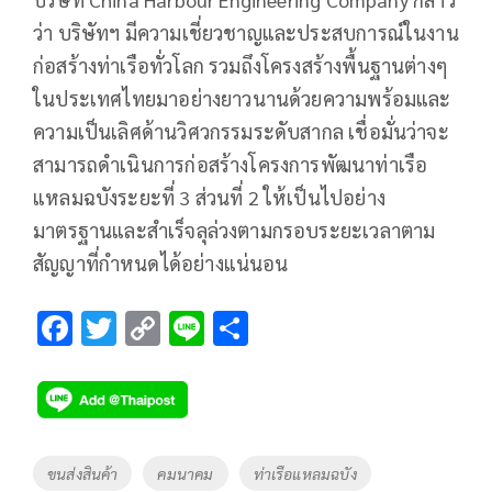
ว่า บริษัทฯ มีความเชี่ยวชาญและประสบการณ์ในงาน
ก่อสร้างท่าเรือทั่วโลก รวมถึงโครงสร้างพื้นฐานต่างๆ
ในประเทศไทยมาอย่างยาวนานด้วยความพร้อมและ
ความเป็นเลิศด้านวิศวกรรมระดับสากล เชื่อมั่นว่าจะ
สามารถดำเนินการก่อสร้างโครงการพัฒนาท่าเรือ
แหลมฉบังระยะที่ 3 ส่วนที่ 2 ให้เป็นไปอย่าง
มาตรฐานและสำเร็จลุล่วงตามกรอบระยะเวลาตาม
สัญญาที่กำหนดได้อย่างแน่นอน
F
T
C
Li
S
ac
wi
o
n
h
e
tt
p
e
ar
b
er
y
e
o
Li
Tags
ขนส่งสินค้า
คมนาคม
ท่าเรือแหลมฉบัง