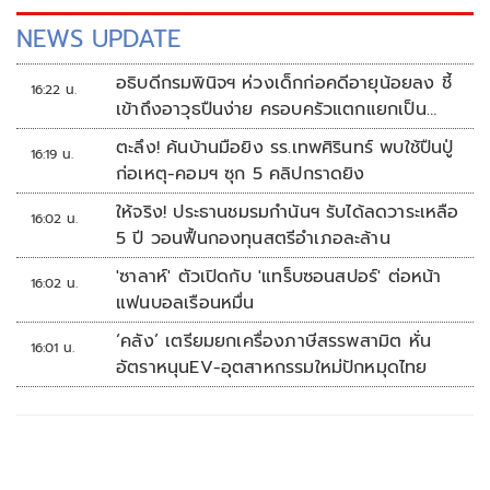
NEWS UPDATE
อธิบดีกรมพินิจฯ ห่วงเด็กก่อคดีอายุน้อยลง ชี้
16:22 น.
เข้าถึงอาวุธปืนง่าย ครอบครัวแตกแยกเป็น
ชนวนสำคัญ
ตะลึง! ค้นบ้านมือยิง รร.เทพศิรินทร์ พบใช้ปืนปู่
16:19 น.
ก่อเหตุ-คอมฯ ซุก 5 คลิปกราดยิง
ให้จริง! ประธานชมรมกำนันฯ รับได้ลดวาระเหลือ
16:02 น.
5 ปี วอนฟื้นกองทุนสตรีอำเภอละล้าน
'ซาลาห์' ตัวเปิดกับ 'แทร็บซอนสปอร์' ต่อหน้า
16:02 น.
แฟนบอลเรือนหมื่น
‘คลัง’ เตรียมยกเครื่องภาษีสรรพสามิต หั่น
16:01 น.
อัตราหนุนEV-อุตสาหกรรมใหม่ปักหมุดไทย