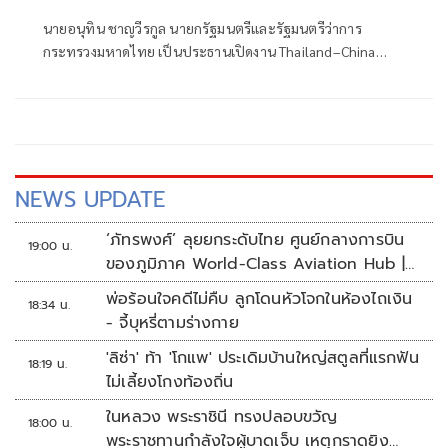
นายอนุทิน ชาญวีรกูล นายกรัฐมนตรีและรัฐมนตรีว่าการ
กระทรวงมหาดไทย เป็นประธานเปิดงาน Thailand–China
(Sichuan) Investment and Economic Forum 2026 พร้อม
กล่าวปาฐกถาพิเศษ (Keynote Speech)
NEWS UPDATE
‘ภัทรพงศ์’ ลุยยกระดับไทย ศูนย์กลางการบิน
19:00 น.
ของภูมิภาค World-Class Aviation Hub |
ห้องข่าวไทยโพสต์สุดสัปดาห์
พ่อร้อนใจคดีไม่คืบ ลูกโดนหัวโจกในห้องไถเงิน
18:34 น.
- จี้บุหรี่ตามร่างกาย
'ลิซ่า' ท้า 'โกแพ' ประเดิมบ้านใหญ่สตูลที่แรกฟัน
18:19 น.
ไม่เลี้ยงโกงท้องถิ่น
ในหลวง พระราชินี ทรงปลอบขวัญ
18:00 น.
พระราชทานกำลังใจผู้บาดเจ็บ เหตุกราดยิง