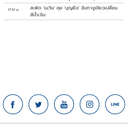
รร.เทพศิรินทร์นนทบุรี
สะพัด 'เนวิน' คุย 'บุญยิ่ง' จับตางูเขียวเปลี่ยน
17:51 น.
สีน้ำเงิน