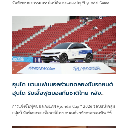
จัดทัพยนตรกรรมครบไลน์อัพ ส่งแคมเปญ “Hyundai Game
On, Deal On”
ฮุนได ชวนแฟนบอลร่วมทดลองขับรถยนต์
ฮุนได รับเสื้อฟุตบอลทีมชาติไทย หลัง
ชัยชนะของทัพ “ช้างศึก”
การแข่งขันฟุตบอล ASEAN Hyundai Cup™ 2026 รอบแบ่งกลุ่ม
กลุ่มบี นัดที่สองของทีมชาติไทย จบลงด้วยชัยชนะของทัพ “ช้าง
ศึก” หลังโชว์ฟอร์ม