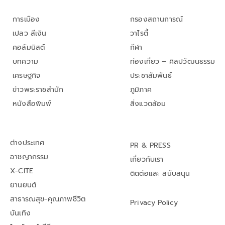
การเมือง
กรองสถานการณ์
เปลว สีเงิน
วาไรตี้
คอลัมนิสต์
กีฬา
บทความ
ท่องเที่ยว – ศิลปวัฒนธรรม
เศรษฐกิจ
ประชาสัมพันธ์
ข่าวพระราชสำนัก
ภูมิภาค
หนังสือพิมพ์
สิ่งแวดล้อม
ต่างประเทศ
PR & PRESS
อาชญากรรม
เกี่ยวกับเรา
X-CITE
ติดต่อและ สนับสนุน
ยานยนต์
สาธารณสุข-คุณภาพชีวิต
Privacy Policy
บันเทิง