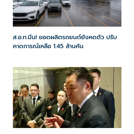
ส.อ.ท.มึน! ยอดผลิตรถยนต์ยังหดตัว ปรับ
คาดการณ์เหลือ 1.45 ล้านคัน