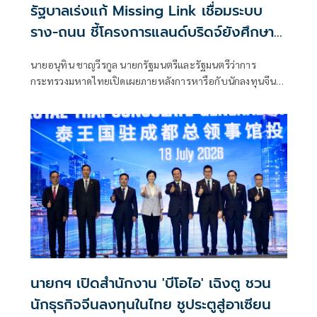
รัฐบาลเร่งแก้ Missing Link เชื่อมระบบ
ราง-ถนน ชี้โครงการแลนด์บริดจ์ยังศึกษา
ต่อ
นายอนุทิน ชาญวีรกูล นายกรัฐมนตรีและรัฐมนตรีว่าการ
กระทรวงมหาดไทยเปิดเผยภายหลังการหารือกับนักลงทุนจีนว่า
นักลงทุนจีนมีความเชื่อมั่นในศักยภาพของไทยอย่างมาก โดย
เฉพาะความพร้อมด้านสาธารณูปโภคพื้นฐานที่รองรับการลงทุน
ได้จริง
นายกฯ เปิดสำนักงาน 'บีโอไอ' เฉิงตู ชวน
นักธุรกิจจีนลงทุนในไทย ชูประตูสู่อาเซียน