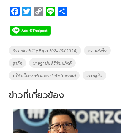
F
T
C
Li
S
ac
wi
o
n
h
e
tt
p
e
ar
b
er
y
e
o
Li
Tags
Sustainability Expo 2024 (SX 2024)
ความยั่งยืน
o
n
ธุรกิจ
นายฐาปน สิริวัฒนภักดี
k
k
บริษัท ไทยเบฟเวอเรจ จำกัด (มหาชน)
เศรษฐกิจ
ข่าวที่เกี่ยวข้อง