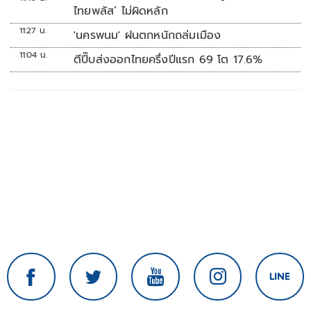
ไทยพลัส’ ไม่ผิดหลัก
11:27 น.
'นครพนม' ฝนตกหนักถล่มเมือง
11:04 น.
ตีปี๊บส่งออกไทยครึ่งปีแรก 69 โต 17.6%