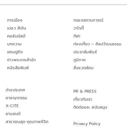
การเมือง
กรองสถานการณ์
เปลว สีเงิน
วาไรตี้
คอลัมนิสต์
กีฬา
บทความ
ท่องเที่ยว – ศิลปวัฒนธรรม
เศรษฐกิจ
ประชาสัมพันธ์
ข่าวพระราชสำนัก
ภูมิภาค
หนังสือพิมพ์
สิ่งแวดล้อม
ต่างประเทศ
PR & PRESS
อาชญากรรม
เกี่ยวกับเรา
X-CITE
ติดต่อและ สนับสนุน
ยานยนต์
สาธารณสุข-คุณภาพชีวิต
Privacy Policy