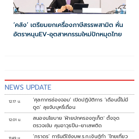
‘คลัง’ เตรียมยกเครื่องภาษีสรรพสามิต หั่น
อัตราหนุนEV-อุตสาหกรรมใหม่ปักหมุดไทย
NEWS UPDATE
‘ศุลกากรช่องจอม’ เปิดปฏิบัติการ ‘เดือนนี้ไม่มี
12:17 น.
ดูด’ ลุยจับบุหรี่เถื่อน
สนองนโยบาย 'ฝ่ายปกครองภูเก็ต' ตั้งจุด
12:01 น.
ตรวจเข้ม คุมอาวุธปืน–ยาเสพติด
‘ภราดร’ การันตีใช้งบพ.ร.ก.เงินกู้ทำ ‘ไทยเที่ยว
11:49 น.