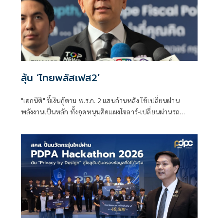
ลุ้น ‘ไทยพลัสเฟส2’
"เอกนิติ" ชี้เงินกู้ตาม พ.ร.ก. 2 แสนล้านหลัง ใช้เปลี่ยนผ่าน
พลังงานเป็นหลัก ทั้งอุดหนุนติดแผงโซลาร์-เปลี่ยนผ่านรถ
โดยสารเป็น EV ส่วนเงินกู้ 2 แสนล้านแรกเหลือ 4 หมื่นล้าน
พร้อมให้ใช้กับไทยเที่ยวไทยพลัส ส่วนไทยช่วยไทยพลัส เฟส 2
รอประเมินความเหมาะสม นายกฯ เผยจะพยายาม