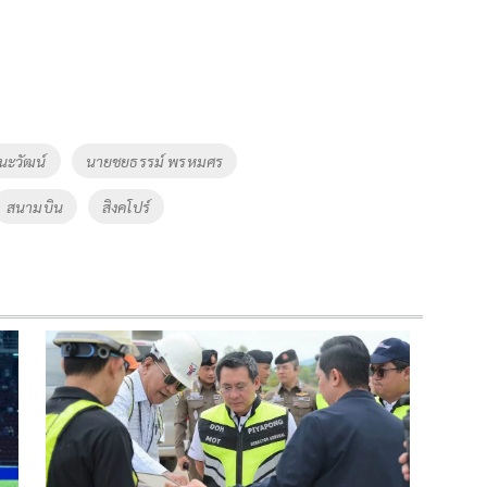
นะวัฒน์
นายชยธรรม์ พรหมศร
สนามบิน
สิงคโปร์