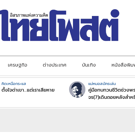
เศรษฐกิจ
ต่างประเทศ
บันเทิง
หนังสือพิม
คิดเหนือกระแส
แม่หมอสมัครเล่น
ตั้งใจด่าเขา...แต่เราเสียหาย
คู่มือทบทวนชีวิตช่วงพร
จร(7)เดินถอยหลังสำหร
ลัคนาราศีตอนที่2