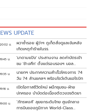
EWS UPDATE
ผวาซ้ำรอย ผู้ว่าฯ ภูเก็ตสั่งดูแลเข้มหลัง
20:02 น.
เกิดเหตุทำร้ายในรร.
'มาดามแป้ง' ประสานงาน ลดค่าบัตรเข้า
19:45 น.
ชม 'ช้างศึก' ตั้งแต่รอบรองฯ บอล
อาเซียน
นายกฯ ประกาศความสำเร็จโครงการ 74
19:35 น.
วัน 74 ล้านแคลฯ พร้อมโชว์เต้นแอโรบิก
เปิดโอกาสชีวิตใหม่ ผนึกชุมชน-ฝ่าย
19:16 น.
ปกครอง บำบัดต่อเนื่องตัดวงจรติดยา
‘ภัทรพงศ์’ ลุยยกระดับไทย ศูนย์กลาง
19:00 น.
การบินของภูมิภาค World-Class