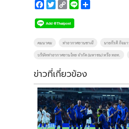
F
T
C
Li
S
ac
wi
o
n
h
e
tt
p
e
ar
b
er
y
e
o
Li
Tags
คมนาคม
ท่าอากาศยานชางงี
นายกีรติ กิจมา
o
n
บริษัทท่าอากาศยานไทย จำกัด (มหาชน) หรือ ทอท.
k
k
ข่าวที่เกี่ยวข้อง