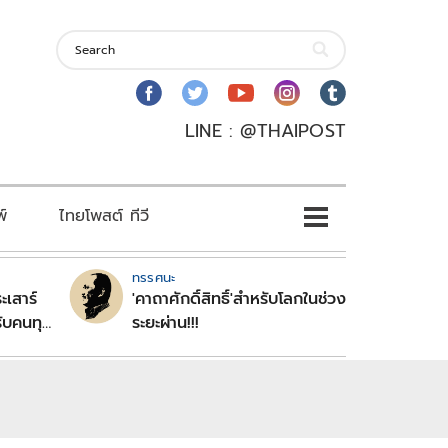
LINE : @THAIPOST
พ์
ไทยโพสต์ ทีวี
ทรรศนะ
ะเสาร์
'คาถาศักดิ์สิทธิ์'สำหรับโลกในช่วง
ับคนทุก
ระยะผ่าน!!!