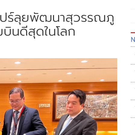
โปร์ลุยพัฒนาสุวรรณภู
บินดีสุดในโลก
N