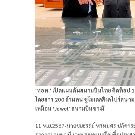
‘ทอท.’ เปิดแผนดันสนามบินไทย ติดท็อป 1 
โดยสาร 200 ล้านคน ชูโมเดลสิงคโปร์สนามบิ
เหมือน ‘Jewel’ สนามบินชางงี
11 พ.ย.2567-นายชยธรรม์ พรหมศร ปลัดกระ
อากาศยานชางงีและประชุมหารือเพื่อประสาน