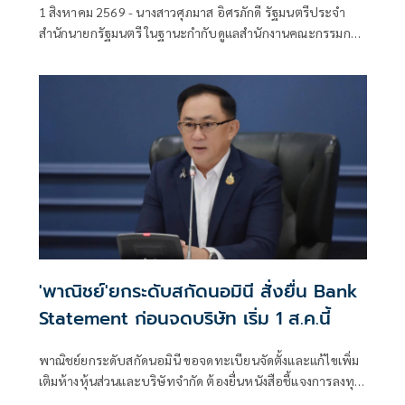
1 สิงหาคม 2569 - นางสาวศุภมาส อิศรภักดี รัฐมนตรีประจำ
สำนักนายกรัฐมนตรี ในฐานะกำกับดูแลสำนักงานคณะกรรมการ
คุ้มครองผู้บริโภค (สคบ.) มอบหมายให้ นายประเดิมชัย บุญช่วย
เหลือ ที่ปรึกษารัฐมนตรีประจำสำนักนายกรัฐมนตรี เป็นตัวแทน
ขับเคลื่อนนโยบายการบริหารจัดการแพลตฟอร์มออนไลน์เพื่อ
คุ้มครองผู้บริโภค
'พาณิชย์'ยกระดับสกัดนอมินี สั่งยื่น Bank
Statement ก่อนจดบริษัท เริ่ม 1 ส.ค.นี้
พาณิชย์ยกระดับสกัดนอมินี ขอจดทะเบียนจัดตั้งและแก้ไขเพิ่ม
เติมห้างหุ้นส่วนและบริษัทจำกัด ต้องยื่นหนังสือชี้แจงการลงทุน
Bank Statement มีผลบังคับใช้ตั้งแต่ 1 ส.ค.69 เป็นต้นไป