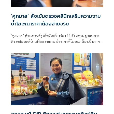
‘ศุภมาส’ สั่งเข้มตรวจคลินิกเสริมความงาม
ย้ำโฆษณาราคาต้องจ่ายจริง
"ศุภมาส" ห่วงเทรนด์ดูดไขมันสร้างร่อง 11 สั่ง สคบ. บูรณาการ
ตรวจสอบคลินิกเสริมความงาม ย้ำราคาที่โฆษณาต้องเป็นราคา
ที่จ่ายจริง
สกสว.ผนึ DIP คิกออฟมหกรรมทรัพย์สิน