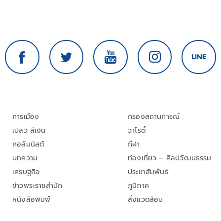
การเมือง
กรองสถานการณ์
เปลว สีเงิน
วาไรตี้
คอลัมนิสต์
กีฬา
บทความ
ท่องเที่ยว – ศิลปวัฒนธรรม
เศรษฐกิจ
ประชาสัมพันธ์
ข่าวพระราชสำนัก
ภูมิภาค
หนังสือพิมพ์
สิ่งแวดล้อม