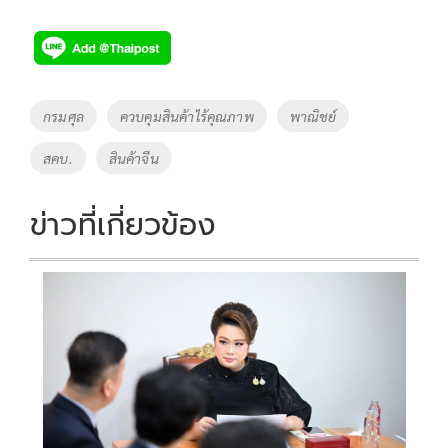
ac
wi
o
n
h
e
tt
p
e
ar
b
er
y
e
o
Li
Tags
กรมศุล
ควบคุมสินค้าไร้คุณภาพ
พาณิชย์
o
n
สคบ.
สินค้าจีน
k
k
ข่าวที่เกี่ยวข้อง