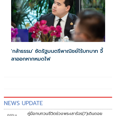
'กล้าธรรม' ซัดรัฐมนตรีพาณิชย์ไร้บทบาท จี้
ลาออกหากหมดไฟ
NEWS UPDATE
คู่มือทบทวนชีวิตช่วงพระเสาร์จร(7)เดินถอย
0:03 น.