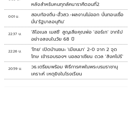
หลังสำหรับคนทุกลัคนาราศีตอนที่2
สอบท้องถิ่น-ฮั้วสว.-ผลงานไม่ออก บั่นทอนเชื่อ
0:01 น.
มั่น'รัฐบาลอนุทิน'
'ลิโอเนล เมสซี' สูญเสียคุณพ่อ 'ฮอร์เก' จากไป
22:37 น.
อย่างสงบในวัย 68 ปี
'ไทย' เปิดบ้านชนะ 'เมียนมา' 2-0 จาก 2 จุด
22:26 น.
โทษ เข้ารอบรองฯ บอลอาเซียน ดวล 'สิงคโปร์'
วธ.เตรียมพร้อม พิธีการศพในพระบรมราชานุ
20:59 น.
เคราะห์ เหตุยิงในโรงเรียน