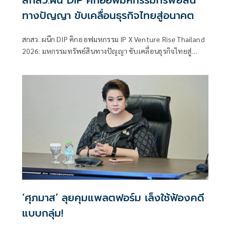
ทางปัญญา ขับเคลื่อนธุรกิจไทยสู่อนาคต
สกสว. ผนึก DIP คิกออฟมหกรรม IP X Venture Rise Thailand
2026: มหกรรมทรัพย์สินทางปัญญา ขับเคลื่อนธุรกิจไทยสู่
อนาคต” สร้างระบบนิเวศเชื่อมทรัพย์สินทางปัญญาผ่าน
กองทุน ววน. เพิ่มคุณค่างานวิจัยไทย
‘ศุภมาส’ ลุยคุมแพลตฟอร์ม เล็งใช้ฟ้องคดี
แบบกลุ่ม!