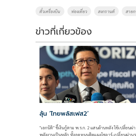
b
er
y
e
o
Li
Tags
ตั๋วเครื่องบิน
ท่องเที่ยว
สงกรานต์
สายก
o
n
k
k
ข่าวที่เกี่ยวข้อง
ลุ้น ‘ไทยพลัสเฟส2’
"เอกนิติ" ชี้เงินกู้ตาม พ.ร.ก. 2 แสนล้านหลัง ใช้เปลี่ยนผ่
พลังงานเป็นหลัก ทั้งอุดหนุนติดแผงโซลาร์-เปลี่ยนผ่าน