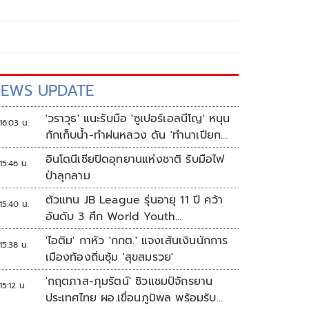
EWS UPDATE
'วราวุธ' แนะรับมือ 'ซูเปอร์เอลนีโญ' หนุน
16:03 น.
กักเก็บน้ำ-ทำฝนหลวง ดัน 'ทำนาเปียก
สลับแห้ง'
อินโดนีเซียปิดอุทยานแห่งชาติ รับมือไฟ
15:46 น.
ป่าลุกลาม
ตัวแทน JB League รุ่นอายุ 11 ปี คว้า
15:40 น.
อันดับ 3 ศึก World Youth
Championship 2026 ที่สิงคโปร์
'ไอติม' กาหัว 'กกต.' แจงเส้นเงินนักการ
15:38 น.
เมืองท้องถิ่นซุ้ม 'สุขสมรวย'
'กฤตภาส-ภุมรัตน์' ซิวแชมป์จักรยาน
15:12 น.
ประเทศไทย ผอ.เขื่อนภูมิพล พร้อมรับ