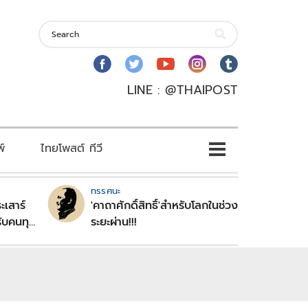
LINE : @THAIPOST
พ์
ไทยโพสต์ ทีวี
ทรรศนะ
ะเสาร์
'คาถาศักดิ์สิทธิ์'สำหรับโลกในช่วง
ับคนทุก
ระยะผ่าน!!!