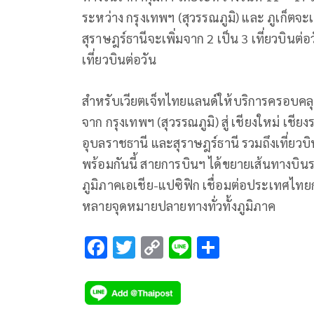
ระหว่าง กรุงเทพฯ (สุวรรณภูมิ) และ ภูเก็ตจะเพ
สุราษฎร์ธานีจะเพิ่มจาก 2 เป็น 3 เที่ยวบินต่อ
เที่ยวบินต่อวัน
สำหรับเวียตเจ็ทไทยแลนด์ให้บริการครอบคลุ
จาก กรุงเทพฯ (สุวรรณภูมิ) สู่ เชียงใหม่ เชีย
อุบลราชธานี และสุราษฎร์ธานี รวมถึงเที่ยวบิน
พร้อมกันนี้ สายการบินฯ ได้ขยายเส้นทางบ
ภูมิภาคเอเชีย-แปซิฟิก เชื่อมต่อประเทศไทยกั
หลายจุดหมายปลายทางทั่วทั้งภูมิภาค
F
T
C
Li
S
ac
wi
o
n
h
e
tt
p
e
ar