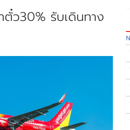
่าตั๋ว30% รับเดินทาง
N