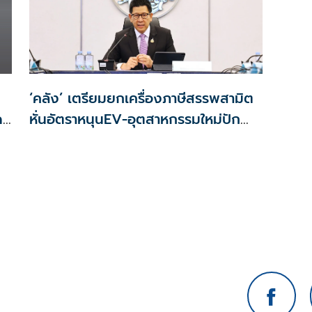
‘คลัง’ เตรียมยกเครื่องภาษีสรรพสามิต
ด
หั่นอัตราหนุนEV-อุตสาหกรรมใหม่ปัก
ลด
หมุดไทย