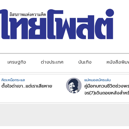
เศรษฐกิจ
ต่างประเทศ
บันเทิง
หนังสือพิม
คิดเหนือกระแส
แม่หมอสมัครเล่น
ตั้งใจด่าเขา...แต่เราเสียหาย
คู่มือทบทวนชีวิตช่วงพร
จร(7)เดินถอยหลังสำหร
ลัคนาราศีตอนที่2