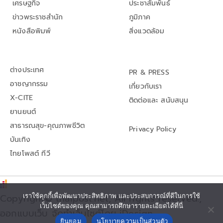
เศรษฐกิจ
ประชาสัมพันธ์
ข่าวพระราชสำนัก
ภูมิภาค
หนังสือพิมพ์
สิ่งแวดล้อม
ต่างประเทศ
PR & PRESS
อาชญากรรม
เกี่ยวกับเรา
X-CITE
ติดต่อและ สนับสนุน
ยานยนต์
สาธารณสุข-คุณภาพชีวิต
Privacy Policy
บันเทิง
ไทยโพสต์ ทีวี
Copyright© thaipost.net, All rights reserved.,
เราใช้คุกกี้เพื่อพัฒนาประสิทธิภาพ และประสบการณ์ที่ดีในการใช้
เว็บไซต์ของคุณ คุณสามารถศึกษารายละเอียดได้ที่นี่
ออกแบบเว็บ จัดทำเว็บไซต์โดย iDesign
ยินยอม
นโยบายความเป็นส่วนตัว