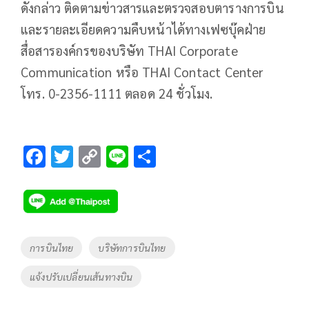
ดังกล่าว ติดตามข่าวสารและตรวจสอบตารางการบิน
และรายละเอียดความคืบหน้าได้ทางเฟซบุ๊คฝ่าย
สื่อสารองค์กรของบริษัท THAI Corporate
Communication หรือ THAI Contact Center
โทร. 0-2356-1111 ตลอด 24 ชั่วโมง.
F
T
C
Li
S
ac
wi
o
n
h
e
tt
p
e
ar
b
er
y
e
o
Li
Tags
การบินไทย
บริษัทการบินไทย
o
n
แจ้งปรับเปลี่ยนเส้นทางบิน
k
k