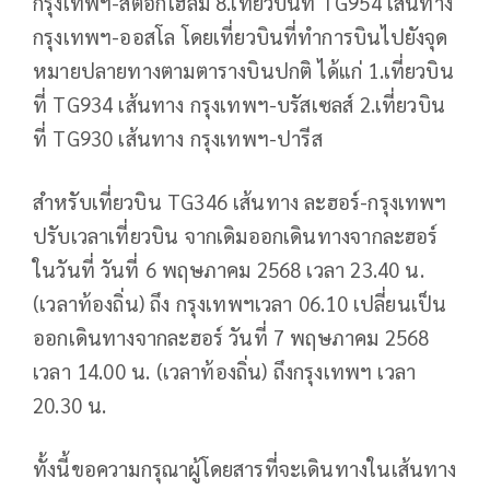
กรุงเทพฯ-สตอกโฮล์ม 8.เที่ยวบินที่ TG954 เส้นทาง
กรุงเทพฯ-ออสโล โดยเที่ยวบินที่ทำการบินไปยังจุด
หมายปลายทางตามตารางบินปกติ ได้แก่ 1.เที่ยวบิน
ที่ TG934 เส้นทาง กรุงเทพฯ-บรัสเซลส์ 2.เที่ยวบิน
ที่ TG930 เส้นทาง กรุงเทพฯ-ปารีส
สำหรับเที่ยวบิน TG346 เส้นทาง ละฮอร์-กรุงเทพฯ
ปรับเวลาเที่ยวบิน จากเดิมออกเดินทางจากละฮอร์
ในวันที่ วันที่ 6 พฤษภาคม 2568 เวลา 23.40 น.
(เวลาท้องถิ่น) ถึง กรุงเทพฯเวลา 06.10 เปลี่ยนเป็น
ออกเดินทางจากละฮอร์ วันที่ 7 พฤษภาคม 2568
เวลา 14.00 น. (เวลาท้องถิ่น) ถึงกรุงเทพฯ เวลา
20.30 น.
ทั้งนี้ขอความกรุณาผู้โดยสารที่จะเดินทางในเส้นทาง