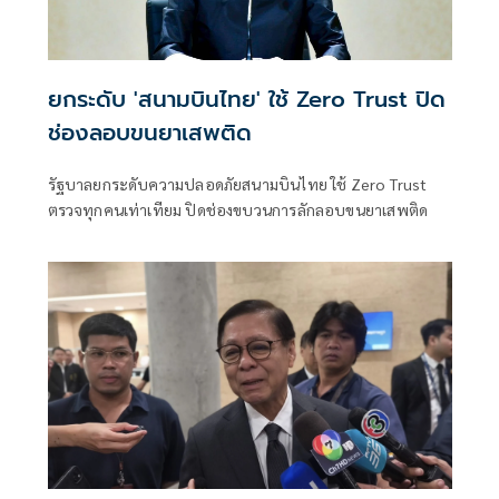
ยกระดับ 'สนามบินไทย' ใช้ Zero Trust ปิด
ช่องลอบขนยาเสพติด
รัฐบาลยกระดับความปลอดภัยสนามบินไทย ใช้ Zero Trust
ตรวจทุกคนเท่าเทียม ปิดช่องขบวนการลักลอบขนยาเสพติด