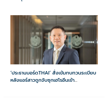
‘ประธานบอร์ดTHAI’ สั่งเข้มทบทวนระเบียบ
หลังแอร์สาวถูกจับซุกเฮโรอีนเข้า
ออสเตรเลีย