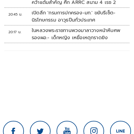
คว้าแต้มสำคัญ ศึก ARRC สนาม 4 เรซ 2
เปิดลึก 'กรมการปกครอง-มท.' ขยับรีเซ็ต-
20:45 น.
นิรโทษกรรม อาวุธปืนทั่วประเทศ
ในหลวงพระราชทานพวงมาลาวางหน้าหีบศพ
20:17 น.
รองผอ.- เด็กหญิง เหยื่อเหตุกราดยิง