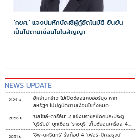
‘กยศ.’ แจงปมหักบัญชีผู้กู้อัตโนมัติ ยืนยัน
เป็นไปตามเงื่อนไขในสัญญา
NEWS UPDATE
อิหร่านกร้าว ไม่เปิดช่องแคบฮอร์มุซ หาก
21:24 น.
สหรัฐฯ ไม่ปฏิบัติตามเงื่อนไขทั้งหมด
'บิสโซลี-ดาร์ลัน' 2 แข้งบราซิลซัดคนละประตู
20:56 น.
'บุรีรัมย์' บุกเชือด 'ราชบุรี' เก็บชัยอุ่นเครื่อง 4
นัดรวด
'ชิพ-นครินทร์' รั้งท็อป 4 'เฟอร์-ปัญจรุจน์'
20:51 น.