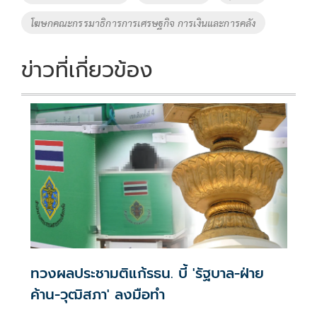
k
k
โฆษกคณะกรรมาธิการการเศรษฐกิจ การเงินและการคลัง
ข่าวที่เกี่ยวข้อง
ทวงผลประชามติแก้รธน. บี้ 'รัฐบาล-ฝ่าย
ค้าน-วุฒิสภา' ลงมือทำ