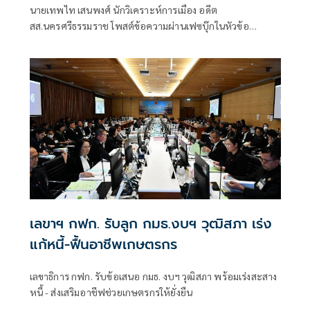
นายเทพไท เสนพงศ์ นักวิเคราะห์การเมือง อดีต
สส.นครศรีธรรมราช โพสต์ข้อความผ่านเฟซบุ๊กในหัวข้อ
"กระตุกเตือน : ทวงผลประชามติ แก้ไขรัฐธรรมนูญ" โดยระบุว่า
เลขาฯ กฟก. รับลูก กมธ.งบฯ วุฒิสภา เร่ง
แก้หนี้-ฟื้นอาชีพเกษตรกร
เลขาธิการ กฟก. รับข้อเสนอ กมธ. งบฯ วุฒิสภา พร้อมเร่งสะสาง
หนี้ - ส่งเสริมอาชีฟช่วยเกษตรกรให้ยั่งยืน