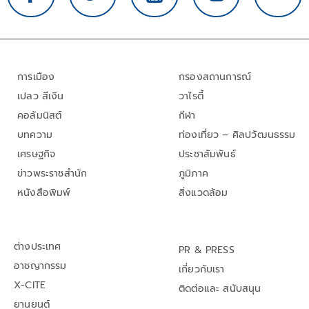
การเมือง
กรองสถานการณ์
เปลว สีเงิน
วาไรตี้
คอลัมนิสต์
กีฬา
บทความ
ท่องเที่ยว – ศิลปวัฒนธรรม
เศรษฐกิจ
ประชาสัมพันธ์
ข่าวพระราชสำนัก
ภูมิภาค
หนังสือพิมพ์
สิ่งแวดล้อม
ต่างประเทศ
PR & PRESS
อาชญากรรม
เกี่ยวกับเรา
X-CITE
ติดต่อและ สนับสนุน
ยานยนต์