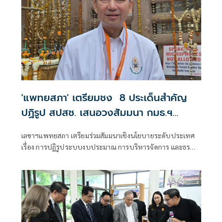
'แพทยสภา' เตรียมชง 8 ประเด็นสำคัญ
ปฏิรูป สปสช. เสนอวงสัมมนา กมธ.ฯ
วุฒิสภา พิจารณา
เลขาฯแพทยสภา เตรียมร่วมสัมมนาเชิงนโยบายระดับประเทศ
เรื่อง การปฏิรูประบบงบประมาณ การบริหารจัดการ และธร
รมาภิบาลกองทุนหลักประกันสุขภาพแห่งชาติ