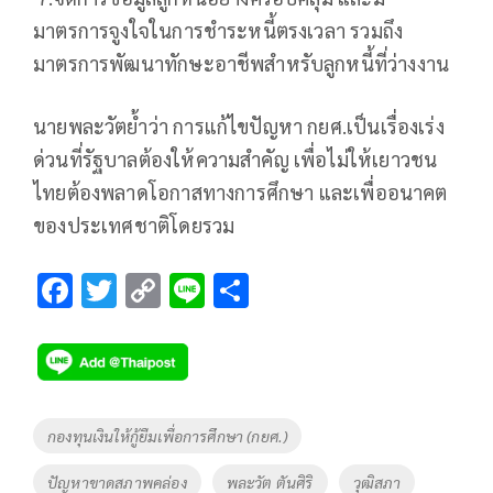
มาตรการจูงใจในการชำระหนี้ตรงเวลา รวมถึง
มาตรการพัฒนาทักษะอาชีพสำหรับลูกหนี้ที่ว่างงาน
นายพละวัตย้ำว่า การแก้ไขปัญหา กยศ.เป็นเรื่องเร่ง
ด่วนที่รัฐบาลต้องให้ความสำคัญ เพื่อไม่ให้เยาวชน
ไทยต้องพลาดโอกาสทางการศึกษา และเพื่ออนาคต
ของประเทศชาติโดยรวม
F
T
C
Li
S
ac
wi
o
n
h
e
tt
p
e
ar
b
er
y
e
o
Li
Tags
กองทุนเงินให้กู้ยืมเพื่อการศึกษา (กยศ.)
o
n
ปัญหาขาดสภาพคล่อง
พละวัต ตันศิริ
วุฒิสภา