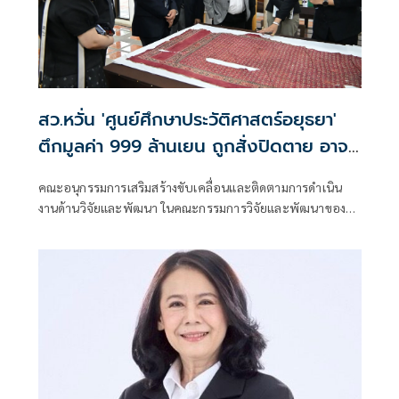
สว.หวั่น 'ศูนย์ศึกษาประวัติศาสตร์อยุธยา'
ตึกมูลค่า 999 ล้านเยน ถูกสั่งปิดตาย อาจ
ลามสัมพันธ์ไทย-ญี่ปุ่น
คณะอนุกรรมการเสริมสร้างขับเคลื่อนและติดตามการดำเนิน
งานด้านวิจัยและพัฒนา ในคณะกรรมการวิจัยและพัฒนาของ
วุฒิสภา