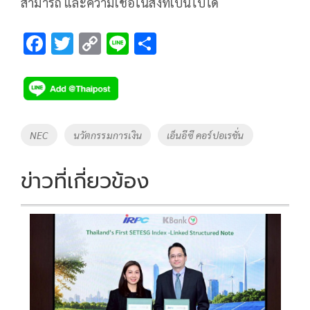
สามารถ และความเชื่อในสิ่งที่เป็นไปได้
F
T
C
Li
S
ac
wi
o
n
h
e
tt
p
e
ar
b
er
y
e
o
Li
Tags
NEC
นวัตกรรมการเงิน
เอ็นอีซี คอร์ปอเรชั่น
o
n
k
k
ข่าวที่เกี่ยวข้อง