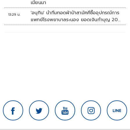
เมียนมา
'อนุทิน' นำทีมทอดผ้าป่าสามัคคีซื้ออุปกรณ์การ
13:29 น.
แพทย์โรงพยาบาลระนอง ยอดเงินทำบุญ 20
ล้านบาท