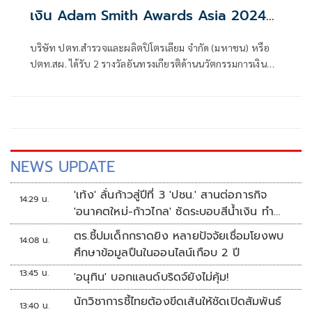
เงิน Adam Smith Awards Asia 2024
จากสหราชอาณาจักร
บริษัท ปตท.สำรวจและผลิตปิโตรเลียม จำกัด (มหาชน) หรือ
ปตท.สผ. ได้รับ 2 รางวัลอันทรงเกียรติด้านนวัตกรรมการเงิน
จาก Adam Smith Awards Asia 2024
NEWS UPDATE
'เท้ง' ลั่นก้าวสู่ปีที่ 3 'ปชน.' สานต่อภารกิจ
14:29 น.
'อนาคตใหม่-ก้าวไกล' ซัดระบอบสีน้ำเงิน ทำ
หลักนิติรัฐ-นิติธรรมสั่นคลอน
ตร.ชี้ปมเด็กกราดยิง หลายปัจจัยเชื่อมโยงพบ
14:08 น.
ศึกษาข้อมูลปืนในออนไลน์เกือบ 2 ปี
13:45 น.
'อนุทิน' บอกแลนด์บริดจ์ยังไม่คุ้ม!
นักวิชาการชี้ไทยต้องขีดเส้นให้ชัดเปิดสัมพันธ์
13:40 น.