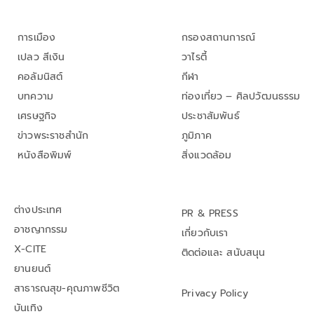
การเมือง
กรองสถานการณ์
เปลว สีเงิน
วาไรตี้
คอลัมนิสต์
กีฬา
บทความ
ท่องเที่ยว – ศิลปวัฒนธรรม
เศรษฐกิจ
ประชาสัมพันธ์
ข่าวพระราชสำนัก
ภูมิภาค
หนังสือพิมพ์
สิ่งแวดล้อม
ต่างประเทศ
PR & PRESS
อาชญากรรม
เกี่ยวกับเรา
X-CITE
ติดต่อและ สนับสนุน
ยานยนต์
สาธารณสุข-คุณภาพชีวิต
Privacy Policy
บันเทิง