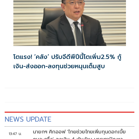
โตแรง! ‘คลัง’ ปรับจีดีพีปีนี้โตเพิ่ม2.5% กู้
เงิน-ส่งออก-ลงทุนช่วยหนุนเต็มสูบ
NEWS UPDATE
นายกฯ คิกออฟ 'ไทยช่วยไทยเพิ่มทุนดอกเบี้ย
13:47 น.