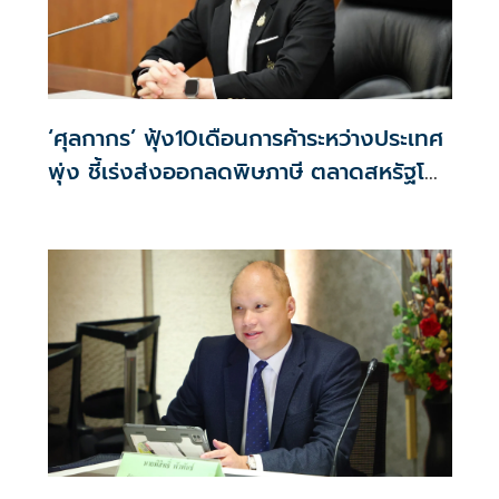
‘ศุลกากร’ ฟุ้ง10เดือนการค้าระหว่างประเทศ
พุ่ง ชี้เร่งส่งออกลดพิษภาษี ตลาดสหรัฐโต
พรวด34%