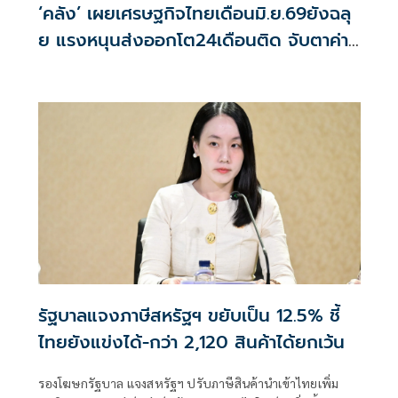
‘คลัง’ เผยเศรษฐกิจไทยเดือนมิ.ย.69ยังฉลุ
ย แรงหนุนส่งออกโต24เดือนติด จับตาค่า
บาท-น้ำมันดิบ
รัฐบาลแจงภาษีสหรัฐฯ ขยับเป็น 12.5% ชี้
ไทยยังแข่งได้-กว่า 2,120 สินค้าได้ยกเว้น
รองโฆษกรัฐบาล แจงสหรัฐฯ ปรับภาษีสินค้านำเข้าไทยเพิ่ม