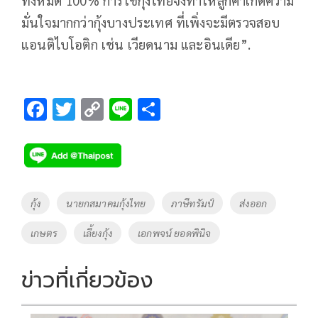
มั่นใจมากกว่ากุ้งบางประเทศ ที่เพิ่งจะมีตรวจสอบ
แอนติไบโอติก เช่น เวียดนาม และอินเดีย”.
F
T
C
Li
S
ac
wi
o
n
h
e
tt
p
e
ar
b
er
y
e
o
Li
Tags
กุ้ง
นายกสมาคมกุ้งไทย
ภาษีทรัมป์
ส่งออก
o
n
เกษตร
เลี้ยงกุ้ง
เอกพจน์ ยอดพินิจ
k
k
ข่าวที่เกี่ยวข้อง