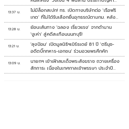
คนละครึ่ง' วงเงิน 4 พันล้าน บรรเทาปัญหา
ปากท้อง
ไม่มีล็อกสเปก! ทร. เปิดทางบริษัทต่อ 'เรือฟริ
13:37 น.
เกต' ที่ไม่ได้รับเลือกยื่นอุทธรณ์ตามกม. หลัง
เซ็นอนุมัติเรียบร้อย
ย้อนเส้นทาง 'ฉลอง เรี่ยวแรง' จากตำนาน
13:28 น.
'งูเห่า' สู่คดีสะเทือนนนทบุรี!
'ลุงป้อม' เปิดมูลนิธิฯเบิร์ธเดย์ 81 ปี 'ตรีนุช-
13:21 น.
อดีตบิ๊กทหาร-เอกชน' ร่วมอวยพรคึกคัก
นายกฯ เข้าเฝ้าสมเด็จพระสังฆราช ถวายเครื่อง
13:09 น.
สักการะ เนื่องในเทศกาลเข้าพรรษา ประจำปี
2569