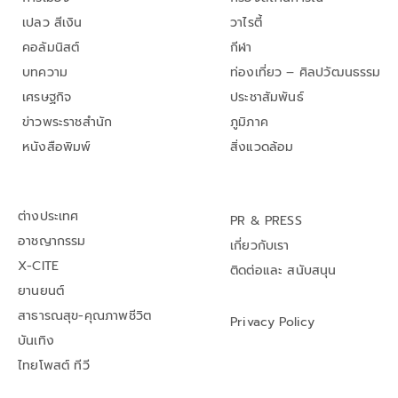
เปลว สีเงิน
วาไรตี้
คอลัมนิสต์
กีฬา
บทความ
ท่องเที่ยว – ศิลปวัฒนธรรม
เศรษฐกิจ
ประชาสัมพันธ์
ข่าวพระราชสำนัก
ภูมิภาค
หนังสือพิมพ์
สิ่งแวดล้อม
ต่างประเทศ
PR & PRESS
อาชญากรรม
เกี่ยวกับเรา
X-CITE
ติดต่อและ สนับสนุน
ยานยนต์
สาธารณสุข-คุณภาพชีวิต
Privacy Policy
บันเทิง
ไทยโพสต์ ทีวี