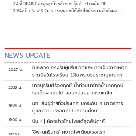
IFA ชี้ DPAINT ลงทุนธุรกิจอสังหาฯ คุ้มค่า-ประเมิน IRR
30%สร้าง New S-Curve หนุนรายได้เติบโตมั่นคง ผลักดันผล
งานเทิร์นอะราวด์
NEWS UPDATE
ในหลวง ทรงรับผู้เสียชีวิตและบาดเจ็บจากเหตุก
20:27 น.
ราดยิงในโรงเรียน ไว้ในพระบรมราชานุเคราะห์
ชาวบุรีรัมย์ร้องทุกข์ น้ำท่วมนาข้าวซ้ำซากทุกปี
20:13 น.
รถเล็กผ่านไม่ได้ วอนหน่วยงานเร่งแก้ไข
มท. สั่งผู้ว่าฯทั่วประเทศ ยกระดับ 4 มาตรการ
19:06 น.
ดูแลความปลอดภัยในสถานศึกษา
19:00 น.
ปืน..!! | ห้องข่าวไทยโพสต์สุดสัปดาห์
'ชิพ-นครินทร์' ผงาดโพเดียมเรซแรก
18:56 น.