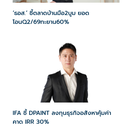
‘ธอส.’ ชี้ตลาดบ้านมือ2บูม ยอด
โอนQ2/69ทะยาน60%
IFA ชี้ DPAINT ลงทุนธุรกิจอสังหาคุ้มค่า
คาด IRR 30%