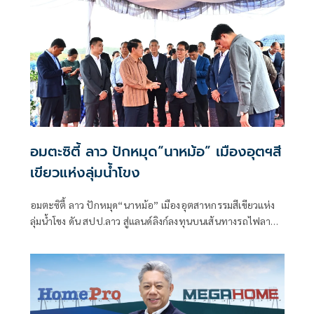
อมตะซิตี้ ลาว ปักหมุด“นาหม้อ” เมืองอุตฯสี
เขียวแห่งลุ่มน้ำโขง
อมตะซิตี้ ลาว ปักหมุด“นาหม้อ” เมืองอุตสาหกรรมสีเขียวแห่ง
ลุ่มน้ำโขง ดัน สปป.ลาว สู่แลนด์ลิงก์ลงทุนบนเส้นทางรถไฟลาว-
จีนสร้างโอกาสการจ้างงาน กระตุ้นเศรษฐกิจท้องถิ่น ขับเคลื่อน
การเติบโตทางเศรษฐกิจอย่างยั่งยืน