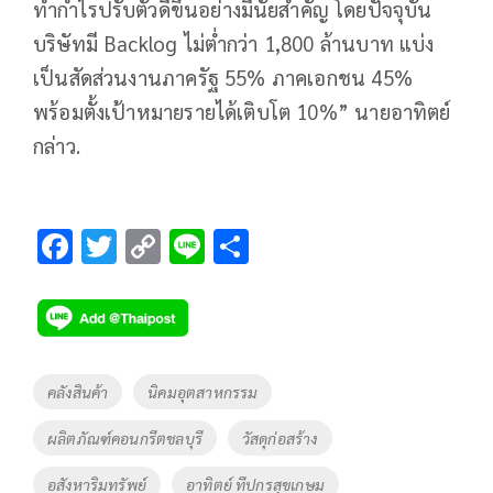
ทำกำไรปรับตัวดีขึ้นอย่างมีนัยสำคัญ โดยปัจจุบัน
บริษัทมี Backlog ไม่ต่ำกว่า 1,800 ล้านบาท แบ่ง
เป็นสัดส่วนงานภาครัฐ 55% ภาคเอกชน 45%
พร้อมตั้งเป้าหมายรายได้เติบโต 10%” นายอาทิตย์
กล่าว.
F
T
C
Li
S
ac
wi
o
n
h
e
tt
p
e
ar
b
er
y
e
o
Li
Tags
คลังสินค้า
นิคมอุตสาหกรรม
o
n
ผลิตภัณฑ์คอนกรีตชลบุรี
วัสดุก่อสร้าง
k
k
อสังหาริมทรัพย์
อาทิตย์ ทีปกรสุขเกษม