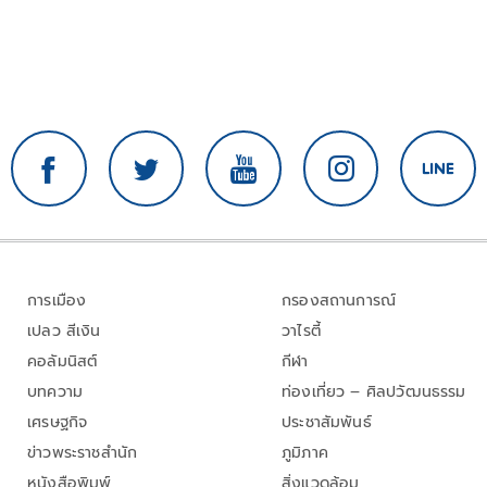
การเมือง
กรองสถานการณ์
เปลว สีเงิน
วาไรตี้
คอลัมนิสต์
กีฬา
บทความ
ท่องเที่ยว – ศิลปวัฒนธรรม
เศรษฐกิจ
ประชาสัมพันธ์
ข่าวพระราชสำนัก
ภูมิภาค
หนังสือพิมพ์
สิ่งแวดล้อม