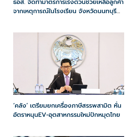
ธอส. จัดทำมาตรการเร่งด่วนช่วยเหลือลูกค้า
จากเหตุการณ์ในโรงเรียน จังหวัดนนทบุรี
กรณีเสียชีวิตหรือทุพพลภาพลดดอกเบี้ย
เหลือ 0.01% ต่อปี ตลอดอายุสัญญา
‘คลัง’ เตรียมยกเครื่องภาษีสรรพสามิต หั่น
อัตราหนุนEV-อุตสาหกรรมใหม่ปักหมุดไทย