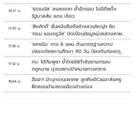
'ธรรมนัส' ลงสงขลา ย้ำอีกรอบ ไม่มีดีลตั้ง
18:37 น.
รัฐบาลส้ม แดง เขียว
'สีหศักดิ์' ยื่นหนังสือถึงข้าหลวงใหญ่ฯ ซัด
17:47 น.
'ทอม แอนดรูว์ส' บิดเบือนข้อมูลมุ่งแสวงหาผล
ประโยชน์ทางการเมือง
'ยศชนัน' กาง 6 แผน ดันมาตรฐานความ
17:18 น.
ปลอดภัยสถานศึกษา 90 วัน ป้องกันก่อเหตุ
รุนแรง
ทบ. โต้กัมพูชา ย้ำไทยใช้กำลังตามกรอบ
17:12 น.
กฎหมาย มุ่งเฉพาะเป้าหมายทางทหาร
ฮือฮา! ม้าบุกงานเผาศพ ลูกศิษย์ร่วมอาลัยครู
16:44 น.
ฝึกสอนม้าแสดงเมืองอ่างทอง