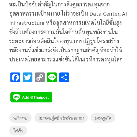
จะเป็นปัจจัยสำคัญในการดึงดูดการลงทุนจาก
อุตสาหกรรมเป้าหมาย ไม่ว่าจะเป็น Data Center, AI
Infrastructure หรืออุตสาหกรรมเทคโนโลยีขั้นสูง
ซึ่งล้วนต้องการความมั่นใจด้านต้นทุนพลังงานใน
ระยะยาวก่อนตัดสินใจลงทุน การปฏิรูปโครงสร้าง
พลังงานที่แข็งแกร่งจึงเป็นรากฐานสำคัญที่จะทำให้
ประเทศไทยสามารถแข่งขันได้ในเวทีการลงทุนโลก
F
T
C
Li
S
ac
wi
o
n
h
e
tt
p
e
ar
b
er
y
e
o
Li
Tags
พลังงาน
สมาคมผู้ผลิตไฟฟ้าเอกชน
เศรษฐกิจ
o
n
ไฟฟ้า
k
k