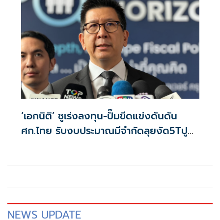
‘เอกนิติ’ ชูเร่งลงทุน-ปั๊มขีดแข่งดันดัน
ศก.ไทย รับงบประมาณมีจำกัดลุยงัด5Tปู
พรมโตยาว
NEWS UPDATE