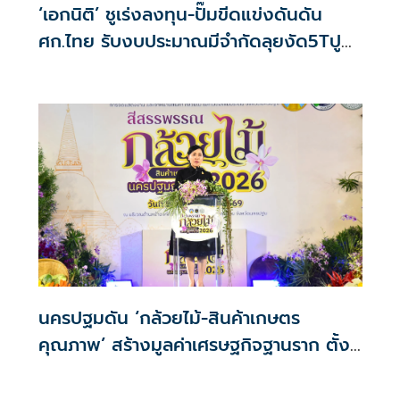
‘เอกนิติ’ ชูเร่งลงทุน-ปั๊มขีดแข่งดันดัน
ศก.ไทย รับงบประมาณมีจำกัดลุยงัด5Tปู
พรมโตยาว
นครปฐมดัน ‘กล้วยไม้-สินค้าเกษตร
คุณภาพ’ สร้างมูลค่าเศรษฐกิจฐานราก ตั้ง
เป้าเงินสะพัด 10 ล้านบาท