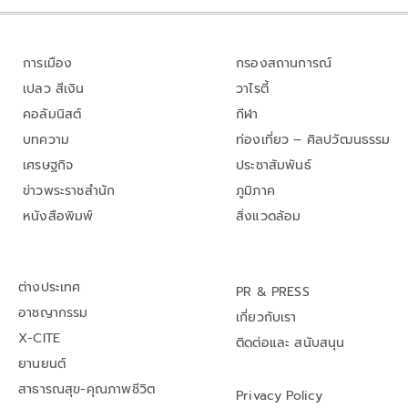
การเมือง
กรองสถานการณ์
เปลว สีเงิน
วาไรตี้
คอลัมนิสต์
กีฬา
บทความ
ท่องเที่ยว – ศิลปวัฒนธรรม
เศรษฐกิจ
ประชาสัมพันธ์
ข่าวพระราชสำนัก
ภูมิภาค
หนังสือพิมพ์
สิ่งแวดล้อม
ต่างประเทศ
PR & PRESS
อาชญากรรม
เกี่ยวกับเรา
X-CITE
ติดต่อและ สนับสนุน
ยานยนต์
สาธารณสุข-คุณภาพชีวิต
Privacy Policy