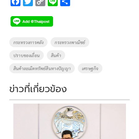
F
T
C
Li
S
ac
wi
o
n
h
e
tt
p
e
ar
b
er
y
e
o
Li
Tags
กระทรวงการคลัง
กระทรวงพาณิชย์
o
n
ปราบของเถื่อน
สินค้า
k
k
สินค้าละเมิดทรัพย์สินทางปัญญา
เศรษฐกิจ
ข่าวที่เกี่ยวข้อง