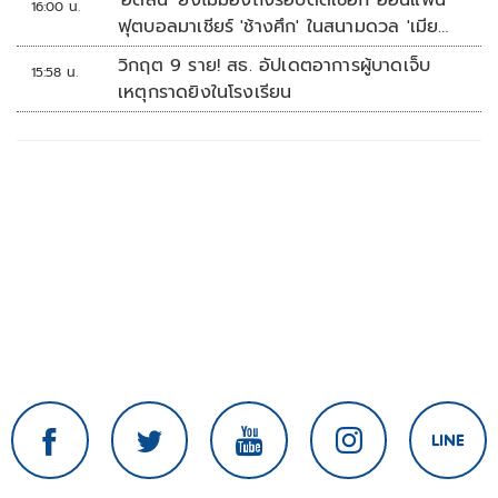
'ฮัดสัน' ยังไม่มองถึงรอบตัดเชือก อ้อนแฟน
16:00 น.
ฟุตบอลมาเชียร์ 'ช้างศึก' ในสนามดวล 'เมีย
นมา'
วิกฤต 9 ราย! สธ. อัปเดตอาการผู้บาดเจ็บ
15:58 น.
เหตุกราดยิงในโรงเรียน