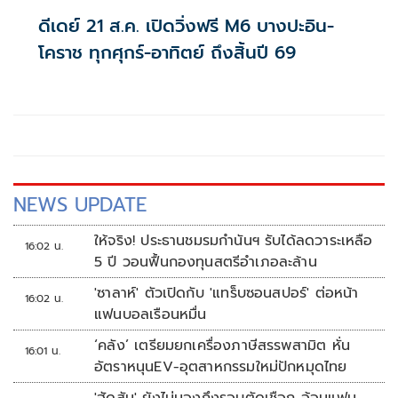
ดีเดย์ 21 ส.ค. เปิดวิ่งฟรี M6 บางปะอิน-
โคราช ทุกศุกร์-อาทิตย์ ถึงสิ้นปี 69
NEWS UPDATE
ให้จริง! ประธานชมรมกำนันฯ รับได้ลดวาระเหลือ
16:02 น.
5 ปี วอนฟื้นกองทุนสตรีอำเภอละล้าน
'ซาลาห์' ตัวเปิดกับ 'แทร็บซอนสปอร์' ต่อหน้า
16:02 น.
แฟนบอลเรือนหมื่น
‘คลัง’ เตรียมยกเครื่องภาษีสรรพสามิต หั่น
16:01 น.
อัตราหนุนEV-อุตสาหกรรมใหม่ปักหมุดไทย