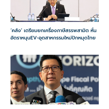
‘คลัง’ เตรียมยกเครื่องภาษีสรรพสามิต หั่น
อัตราหนุนEV-อุตสาหกรรมใหม่ปักหมุดไทย