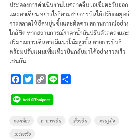
ประคองการดำเนินงานในตลาดจีน เอเชียตะวันออก
เเละอาเซียน อย่างไรก็ตามสายการบินได้ปรับกลยุทธ์
การตลาดให้ยืดหยุ่นขึ้นและติดตามสถานการณ์อย่าง
ใกล้ชิด หากสถานการณ์ราคาน้ำมันปรับตัวลดลงเเละ
ปริมาณการเดินทางมีเเนวโน้มสูงขึ้น สายการบินก็
พร้อมปรับเเผนเพิ่มเที่ยวบินกลับมาได้อย่างรวดเร็ว
เช่นกัน
F
T
C
Li
S
ac
wi
o
n
h
e
tt
p
e
ar
b
er
y
e
o
Li
Tags
ท่องเที่ยว
สายการบิน
เที่ยวบิน
เศรษฐกิจ
o
n
แอร์เอเชีย
k
k