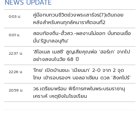
NEWS UPDATE
คู่มือทบทวนชีวิตช่วงพระเสาร์จร(7)เดินถอย
0:03 น.
หลังสำหรับคนทุกลัคนาราศีตอนที่2
สอบท้องถิ่น-ฮั้วสว.-ผลงานไม่ออก บั่นทอนเชื่อ
0:01 น.
มั่น'รัฐบาลอนุทิน'
'ลิโอเนล เมสซี' สูญเสียคุณพ่อ 'ฮอร์เก' จากไป
22:37 น.
อย่างสงบในวัย 68 ปี
'ไทย' เปิดบ้านชนะ 'เมียนมา' 2-0 จาก 2 จุด
22:26 น.
โทษ เข้ารอบรองฯ บอลอาเซียน ดวล 'สิงคโปร์'
วธ.เตรียมพร้อม พิธีการศพในพระบรมราชานุ
20:59 น.
เคราะห์ เหตุยิงในโรงเรียน