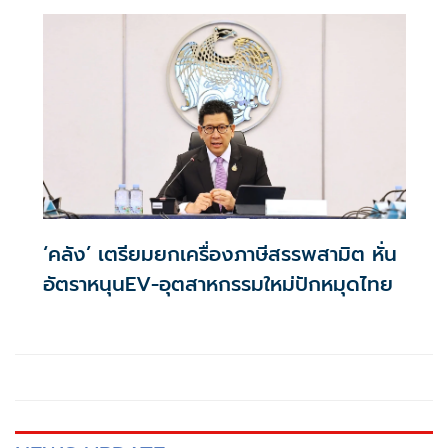
เหลือ 0.01% ต่อปี ตลอดอายุสัญญา
‘คลัง’ เตรียมยกเครื่องภาษีสรรพสามิต หั่น
อัตราหนุนEV-อุตสาหกรรมใหม่ปักหมุดไทย