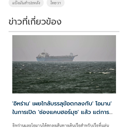
แป้งมันสำปะหลัง
ไทยวา
k
k
ข่าวที่เกี่ยวข้อง
'อิหร่าน' เผยใกล้บรรลุข้อตกลงกับ' โอมาน'
ในการเปิด 'ช่องแคบฮอร์มุซ' แล้ว แต่การ
เปิดขึ้นอยู่กับสหรัฐฯ
อิหร่านและโอมานได้ตกลงเส้นทางเดินเรือสำหรับเรือที่แล่น