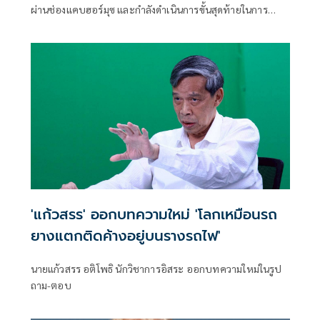
ผ่านช่องแคบฮอร์มุซ และกำลังดำเนินการขั้นสุดท้ายในการ
บริหารจัดการเส้นทางเดินเรือยุทธศาสตร์นี้ร่วมกัน เตหะราน
กล่าวเมื่อวันพุธที่ผ่านมา แม้ว่าเหตุการณ์ด้านความมั่นคงล่าสุด
จะเน้นย้ำถึงความเสี่ยงที่ยังคงมีอยู่สำหรับการขนส่งทางเรือใน
ภูมิภาคก็ตาม
'แก้วสรร' ออกบทความใหม่ 'โลกเหมือนรถ
ยางแตกติดค้างอยู่บนรางรถไฟ'
นายแก้วสรร อติโพธิ นักวิชาการอิสระ ออกบทความใหม่ในรูป
ถาม-ตอบ