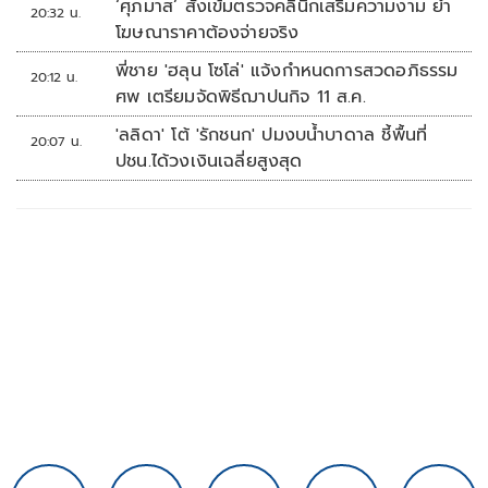
‘ศุภมาส’ สั่งเข้มตรวจคลินิกเสริมความงาม ย้ำ
20:32 น.
โฆษณาราคาต้องจ่ายจริง
พี่ชาย 'ฮลุน โซโล่' แจ้งกำหนดการสวดอภิธรรม
20:12 น.
ศพ เตรียมจัดพิธีฌาปนกิจ 11 ส.ค.
'ลลิดา' โต้ 'รักชนก' ปมงบน้ำบาดาล ชี้พื้นที่
20:07 น.
ปชน.ได้วงเงินเฉลี่ยสูงสุด