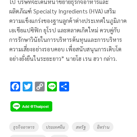
ไป บริษัทจะเดินหน้าขยายธุรกิจอาหารและ
ผลิตภัณฑ์ Specialty Ingredients (HVA) เสริม
ความแข็งแกร่งของฐานลูกค้าต่างประเทศในภูมิภาค
เอเชียแปซิฟิก ยุโรป และตลาดเกิดใหม่ ควบคู่กับ
การรักษาวินัยในการบริหารต้นทุนและการบริหาร
ความเสี่ยงอย่างรอบคอบ เพื่อสนับสนุนการเติบโต
อย่างยั่งยืนในระยะยาว” นายโฮ เรน ฮวา กล่าว.
F
T
C
Li
S
ac
wi
o
n
h
e
tt
p
e
ar
b
er
y
e
o
Li
Tags
ธุรกิจอาหาร
ประเทศจีน
สหรัฐ
อิหร่าน
o
n