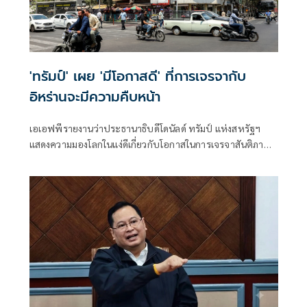
'ทรัมป์' เผย 'มีโอกาสดี' ที่การเจรจากับ
อิหร่านจะมีความคืบหน้า
เอเอฟพีรายงานว่าประธานาธิบดีโดนัลด์ ทรัมป์ แห่งสหรัฐฯ
แสดงความมองโลกในแง่ดีเกี่ยวกับโอกาสในการเจรจาสันติภาพ
กับอิหร่านในวันจันทร์ ขณะที่ทั้งสองฝ่ายงดเว้นการยิงกันเป็นวัน
ที่สามติดต่อกัน