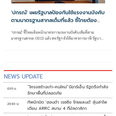
'ปกรณ์' เผยรัฐบาลป้องกันใช้แรงงานบังคับ
ตามมาตรฐานสากลเต็มที่แล้ว ชี้ไทยต้อง
ปรับตัวเจรจาคู่ค้ารายอื่น อย่าหวังพึ่งพา
‘ปกรณ์’ ชี้ไทยเดินหน้ามาตรการแรงงานบังคับเต็มที่ตาม
สหรัฐ
มาตรฐานสากล-OECD แล้ว สหรัฐฯ ยังใช้มาตรการภาษี รัฐบาล
เร่งหาทางออกใหม่ให้ประเทศ กระจายตลาด เพิ่มอำนาจต่อ
รอง รับมือการค้าโลกผันผวน
NEWS UPDATE
“โครงสร้างเก่า-คนใหม่”บีอาร์เอ็น รัฐตรึงกำลัง
0:01 น.
รักษาพื้นที่ปลอดภัย
ทัพนักบิด 'ฮอนด้า เรซซิ่ง ไทยแลนด์' ลุ้นล่าโพ
20:43 น.
เดียม ARRC สนาม 4 ที่มัลดาลิกา