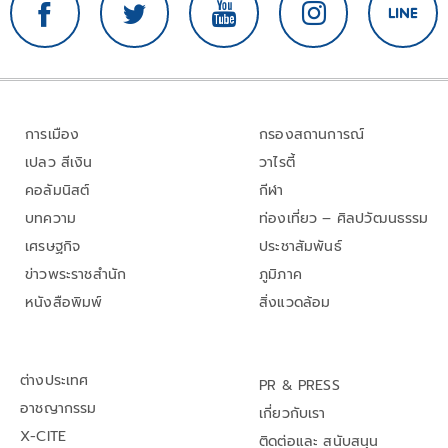
การเมือง
กรองสถานการณ์
เปลว สีเงิน
วาไรตี้
คอลัมนิสต์
กีฬา
บทความ
ท่องเที่ยว – ศิลปวัฒนธรรม
เศรษฐกิจ
ประชาสัมพันธ์
ข่าวพระราชสำนัก
ภูมิภาค
หนังสือพิมพ์
สิ่งแวดล้อม
ต่างประเทศ
PR & PRESS
อาชญากรรม
เกี่ยวกับเรา
X-CITE
ติดต่อและ สนับสนุน