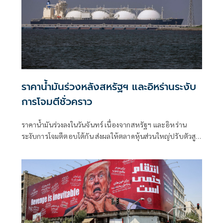
ราคาน้ำมันร่วงหลังสหรัฐฯ และอิหร่านระงับ
การโจมตีชั่วคราว
ราคาน้ำมันร่วงลงในวันจันทร์ เนื่องจากสหรัฐฯ และอิหร่าน
ระงับการโจมตีตอบโต้กัน ส่งผลให้ตลาดหุ้นส่วนใหญ่ปรับตัวสูง
ขึ้นในช่วงเริ่มต้นสัปดาห์ที่เต็มไปด้วยผลประกอบการของบริษัท
และการตัดสินใจของธนาคารกลางต่างๆ