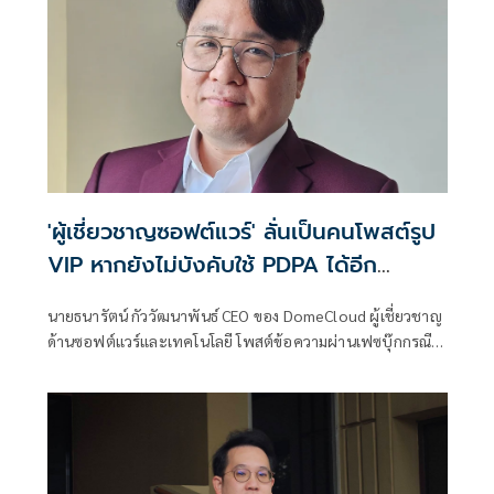
'ผู้เชี่ยวชาญซอฟต์แวร์' ลั่นเป็นคนโพสต์รูป
VIP หากยังไม่บังคับใช้ PDPA ได้อีก
ประเทศก็หมดหวัง
นายธนารัตน์ กัววัฒนาพันธ์ CEO ของ DomeCloud ผู้เชี่ยวชาญ
ด้านซอฟต์แวร์และเทคโนโลยี โพสต์ข้อความผ่านเฟซบุ๊กกรณี
ข้อมูลส่วนบุคคลรั่ว ว่า