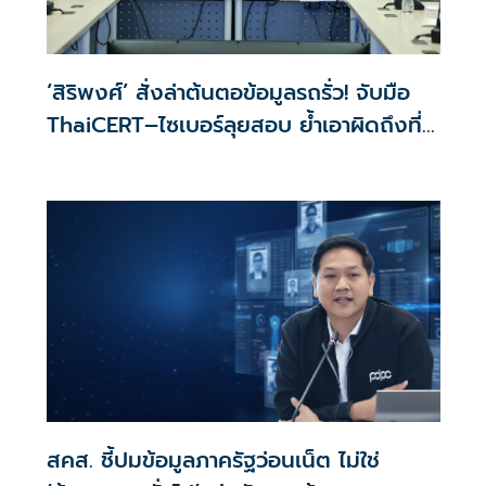
‘สิริพงศ์’ สั่งล่าต้นตอข้อมูลรถรั่ว! จับมือ
ThaiCERT–ไซเบอร์ลุยสอบ ย้ำเอาผิดถึงที่
สุด
สคส. ชี้ปมข้อมูลภาครัฐว่อนเน็ต ไม่ใช่