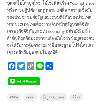
บุคคลในโลกยุคใหม่ ไม่ใช่เพียงเรื่อง “Compliance”
หรือการปฏิบัติตามกฎหมาย แต่คือ “ความเชื่อมั่น”
ของประชาชนต่อรัฐและระบบดิจิทัลของประเทศ
หากประเทศไทยต้องการเดินหน้าสู่รัฐบาลดิจิทัล
เศรษฐกิจดิจิทัล และ AI Economy อย่างยั่งยืน สิ่ง
สำคัญที่สุดคือประชาชนต้องมั่นใจว่า ข้อมูลของตน
จะได้รับการคุ้มครองอย่างมีมาตรฐาน โปร่งใส และ
เคารพสิทธิมนุษยชนในทุกมิติ
F
T
C
Li
S
ac
wi
o
n
h
e
tt
p
e
ar
b
er
y
e
o
Li
Tags
PDPA
PDPC
ข้อมูลส่วนบุคคล
ดิจิทัล
o
n