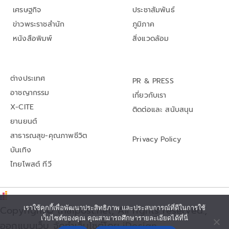
เศรษฐกิจ
ประชาสัมพันธ์
ข่าวพระราชสำนัก
ภูมิภาค
หนังสือพิมพ์
สิ่งแวดล้อม
ต่างประเทศ
PR & PRESS
อาชญากรรม
เกี่ยวกับเรา
X-CITE
ติดต่อและ สนับสนุน
ยานยนต์
สาธารณสุข-คุณภาพชีวิต
Privacy Policy
บันเทิง
ไทยโพสต์ ทีวี
Copyright© thaipost.net, All rights reserved.,
เราใช้คุกกี้เพื่อพัฒนาประสิทธิภาพ และประสบการณ์ที่ดีในการใช้
เว็บไซต์ของคุณ คุณสามารถศึกษารายละเอียดได้ที่นี่
ออกแบบเว็บ จัดทำเว็บไซต์โดย iDesign