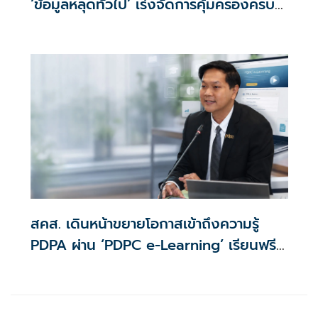
‘ข้อมูลหลุดทั่วไป’ เร่งจัดการคุ้มครองครบ
วงจร ‘ต้นน้ำ–กลางน้ำ–ปลายน้ำ’ ผนึกกำลัง
ปิดช่องซื้อขายข้อมูลเถื่อน
สคส. เดินหน้าขยายโอกาสเข้าถึงความรู้
PDPA ผ่าน ‘PDPC e-Learning’ เรียนฟรี
ทุกที่ ทุกเวลา พร้อมประกาศนียบัตร