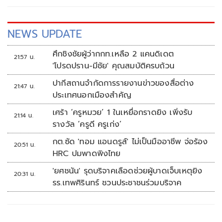
NEWS UPDATE
ศึกชิงชัยผู้ว่ากกท.เหลือ 2 แคนดิเดต
21:57 น.
'โปรดปราน-มีชัย' คุณสมบัติครบถ้วน
ปากีสถานจำกัดการรายงานข่าวของสื่อต่าง
21:47 น.
ประเทศนอกเมืองสำคัญ
เศร้า ‘ครูหมวย’ 1 ในเหยื่อกราดยิง เพิ่งรับ
21:14 น.
รางวัล ‘ครูดี ครูเก่ง’
กต.ซัด 'ทอม แอนดรูส์' ไม่เป็นมืออาชีพ จ่อร้อง
20:51 น.
HRC ปมพาดพิงไทย
'ยศชนัน' รุดบริจาคเลือดช่วยผู้บาดเจ็บเหตุยิง
20:31 น.
รร.เทพศิรินทร์ ชวนประชาชนร่วมบริจาค