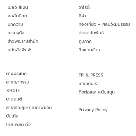
เปลว สีเงิน
วาไรตี้
คอลัมนิสต์
กีฬา
บทความ
ท่องเที่ยว – ศิลปวัฒนธรรม
เศรษฐกิจ
ประชาสัมพันธ์
ข่าวพระราชสำนัก
ภูมิภาค
หนังสือพิมพ์
สิ่งแวดล้อม
ต่างประเทศ
PR & PRESS
อาชญากรรม
เกี่ยวกับเรา
X-CITE
ติดต่อและ สนับสนุน
ยานยนต์
สาธารณสุข-คุณภาพชีวิต
Privacy Policy
บันเทิง
ไทยโพสต์ ทีวี