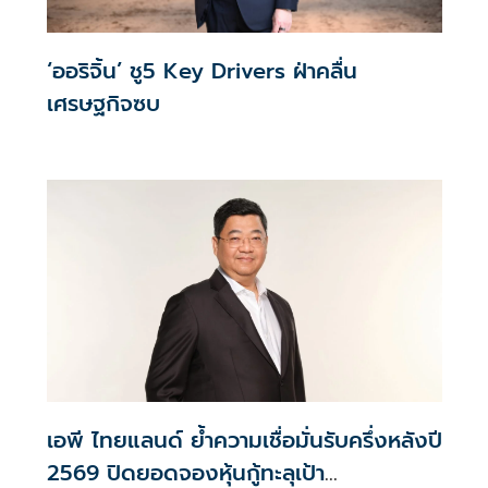
‘ออริจิ้น’ ชู5 Key Drivers ฝ่าคลื่น
เศรษฐกิจซบ
เอพี ไทยแลนด์ ย้ำความเชื่อมั่นรับครึ่งหลังปี
2569 ปิดยอดจองหุ้นกู้ทะลุเป้า