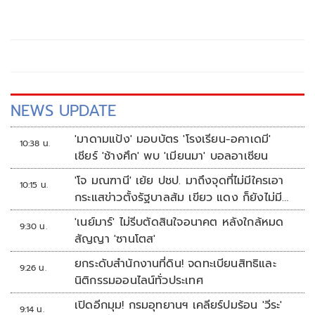
Oversubscription 6,300 ล้านบาท
NEWS UPDATE
'มาดามแป้ง' มอบบัตร 'โรงเรียน-อคาเดมี'
10:38 น.
เชียร์ 'ช้างศึก' พบ 'เมียนมา' บอลอาเซียน
'โจ มณฑานี' เย้ย ปชป. มาถึงจุดที่ไม่มีใครเอา
10:15 น.
กระแสข่าวตั้งรัฐบาลส้ม เขียว แดง ก็ยังไม่มีฟ้า
เลย
'เนย์มาร์' ไม่รีบตัดสินใจอนาคต หลังใกล้หมด
9:30 น.
สัญญา 'ซานโตส'
ยกระดับสำนักงานที่ดิน! จดทะเบียนสิทธิและ
9:26 น.
นิติกรรมออนไลน์ทั่วประเทศ
เปิดอีกมุม! กรมอุทยานฯ เคลียร์ปมร้อน 'วีระ'
9:14 น.