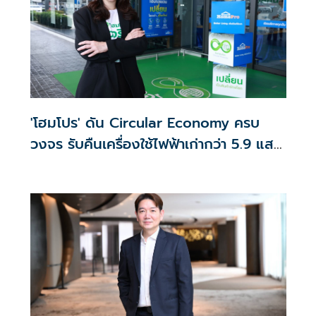
'โฮมโปร' ดัน Circular Economy ครบ
วงจร รับคืนเครื่องใช้ไฟฟ้าเก่ากว่า 5.9 แสน
ชิ้น ยอดขายสินค้ารักษ์โลกโตเกือบ 5 เท่า