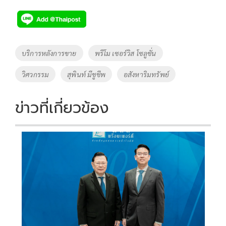
ac
wi
o
n
h
e
tt
p
e
ar
b
er
y
e
o
Li
Tags
บริการหลังการขาย
พรีโม เซอร์วิส โซลูชั่น
o
n
วิศวกรรม
สุพินท์ มีชูชีพ
อสังหาริมทรัพย์
k
k
ข่าวที่เกี่ยวข้อง