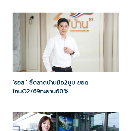
เดินหน้าขยายสาขา
‘ธอส.’ ชี้ตลาดบ้านมือ2บูม ยอด
โอนQ2/69ทะยาน60%