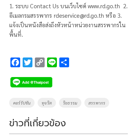
1. ระบบ Contact Us บนเว็บไซต์ www.rd.go.th 2.
อีเมลกรมสรรพากร
rdeservice@rd.go.th
หรือ 3.
แจ้งเป็นหนังสือส่งถึงหัวหน้าหน่วยงานสรรพากรใน
พื้นที่.
F
T
C
Li
S
ac
wi
o
n
h
e
tt
p
e
ar
b
er
y
e
o
Li
Tags
คอร์รัปชัน
ทุจริต
ริยธรรม
สรรพากร
o
n
k
k
ข่าวที่เกี่ยวข้อง