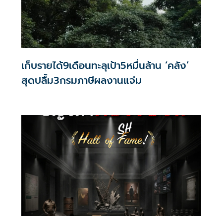
เก็บรายได้9เดือนทะลุเป้า5หมื่นล้าน ‘คลัง’
สุดปลื้ม3กรมภาษีผลงานแจ่ม