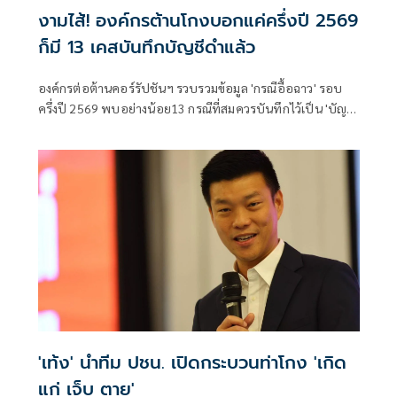
งามไส้! องค์กรต้านโกงบอกแค่ครึ่งปี 2569
ก็มี 13 เคสบันทึกบัญชีดำแล้ว
องค์กรต่อต้านคอร์รัปชันฯ รวบรวมข้อมูล 'กรณีอื้อฉาว' รอบ
ครึ่งปี 2569 พบอย่างน้อย13 กรณีที่สมควรบันทึกไว้เป็น 'บัญชี
ดำคอร์รัปชัน' และความอ่อนแอของระบบหลักนิติธรรมไทย 4
มิติ
'เท้ง' นำทีม ปชน. เปิดกระบวนท่าโกง 'เกิด
แก่ เจ็บ ตาย'