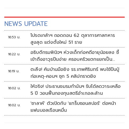
NEWS UPDATE
โปรดเกล้าฯ ถอดถอน 62 ตุลาการศาลทหาร
16:53 น.
สูงสุด แต่งตั้งใหม่ 51 ราย
อธิบดีกรมพินิจฯ ห่วงเด็กก่อคดีอายุน้อยลง ชี้
16:22 น.
เข้าถึงอาวุธปืนง่าย ครอบครัวแตกแยกเป็น
ชนวนสำคัญ
ตะลึง! ค้นบ้านมือยิง รร.เทพศิรินทร์ พบใช้ปืนปู่
16:19 น.
ก่อเหตุ-คอมฯ ซุก 5 คลิปกราดยิง
ให้จริง! ประธานชมรมกำนันฯ รับได้ลดวาระเหลือ
16:02 น.
5 ปี วอนฟื้นกองทุนสตรีอำเภอละล้าน
'ซาลาห์' ตัวเปิดกับ 'แทร็บซอนสปอร์' ต่อหน้า
16:02 น.
แฟนบอลเรือนหมื่น