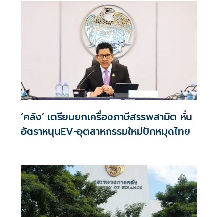
‘คลัง’ เตรียมยกเครื่องภาษีสรรพสามิต หั่น
อัตราหนุนEV-อุตสาหกรรมใหม่ปักหมุดไทย