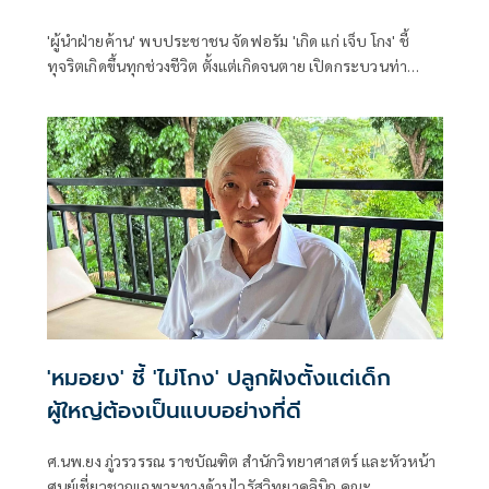
'ผู้นำฝ่ายค้าน' พบประชาชน จัดฟอรัม 'เกิด แก่ เจ็บ โกง' ชี้
ทุจริตเกิดขึ้นทุกช่วงชีวิต ตั้งแต่เกิดจนตาย เปิดกระบวนท่า
คอร์รัปชัน ทุกปีงบรั่วไหล 3 แสนล้านบาท
'หมอยง' ชี้ 'ไม่โกง' ปลูกฝังตั้งแต่เด็ก
ผู้ใหญ่ต้องเป็นแบบอย่างที่ดี
ศ.นพ.ยง ภู่วรวรรณ ราชบัณฑิต สำนักวิทยาศาสตร์ และหัวหน้า
ศูนย์เชี่ยวชาญเฉพาะทางด้านไวรัสวิทยาคลินิก คณะ