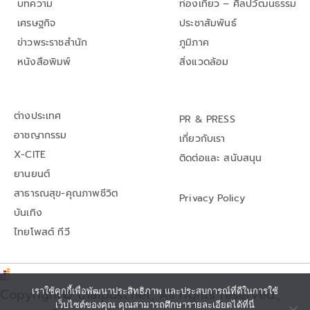
บทความ
ท่องเที่ยว – ศิลปวัฒนธรรม
เศรษฐกิจ
ประชาสัมพันธ์
ข่าวพระราชสำนัก
ภูมิภาค
หนังสือพิมพ์
สิ่งแวดล้อม
ต่างประเทศ
PR & PRESS
อาชญากรรม
เกี่ยวกับเรา
X-CITE
ติดต่อและ สนับสนุน
ยานยนต์
สาธารณสุข-คุณภาพชีวิต
Privacy Policy
บันเทิง
ไทยโพสต์ ทีวี
Copyright© thaipost.net, All rights reserved.,
เราใช้คุกกี้เพื่อพัฒนาประสิทธิภาพ และประสบการณ์ที่ดีในการใช้
เว็บไซต์ของคุณ คุณสามารถศึกษารายละเอียดได้ที่นี่