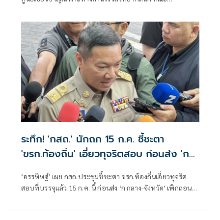
แพทยศาสตร์ จุฬาลงกรณ์มหาวิทยาลัย โพสต์ข้อความผ่านเฟ
ซบุ๊กว่า ความซื่อสัตย์ ไม่คดโกงต้องปลูกฝังตั้งแต่ยังเด็ก
ระทึก! 'กสถ.' นักถก 15 ก.ค. ชี้ชะตา
'ขรก.ท้องถิ่น' เอี่ยวทุจริตสอบ ก่อนส่ง 'ก
กลาง-จังหวัด' เพิกถอนบรรจุ
‘อรรษิษฐ์’ เผย กสถ.ประชุมชี้ชะตา ขรก.ท้องถิ่นเอี่ยวทุจริต
สอบที่บรรจุแล้ว 15 ก.ค. นี้ ก่อนส่ง ‘ก กลาง-จังหวัด’ เพิกถอน
บรรจุ มั่นใจสอบรอบนี้สร้างความกระจ่างให้ประชาชนได้