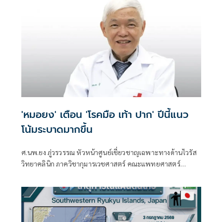
'หมอยง' เตือน 'โรคมือ เท้า ปาก' ปีนี้แนว
โน้มระบาดมากขึ้น
ศ.นพ.ยง ภู่วรวรรณ หัวหน้าศูนย์เชี่ยวชาญเฉพาะทางด้านไวรัส
วิทยาคลินิก ภาควิชากุมารเวชศาสตร์ คณะแพทยศาสตร์
จุฬาลงกรณ์มหาวิทยาลัย