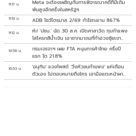
Meta จะต้องเผชิญกับการพิจารณาคดีที่มีเดิม
11:17 น.
พันสูงอีกครั้งในสหรัฐฯ
11:13 น.
ADB โชว์ไตรมาส 2/69 กำไรทะยาน 867%
ห้ะ! 'ปชน.' นัด 30 ส.ค. เปิดศาลาวัด ทุบกำแพง
11:12 น.
โสโครกสีน้ำเงิน เอาซากมาถมที่ทำฮวงซุ้ยเขา
กระโดง
กรมเจรจาฯ เผย FTA หนุนการค้าไทย ครึ่งปี
10:56 น.
แรก โต 21.8%
'อนุทิน' แจงโพสต์ 'วิ่งหัวชนกำแพง' แค่เตือน
10:53 น.
ตัวเอง ไม่ตอบหมายถึงใคร เอามือแตะหน้าผา
กบอก 'หัวโน'