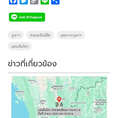
F
T
C
Li
S
ac
wi
o
n
h
e
tt
p
e
ar
b
er
y
e
o
Li
Tags
จุฬาฯ
ช่วยเหลือนิสิต
บุคลากรจุฬาฯ
o
n
แผ่นดินไหว
k
k
ข่าวที่เกี่ยวข้อง