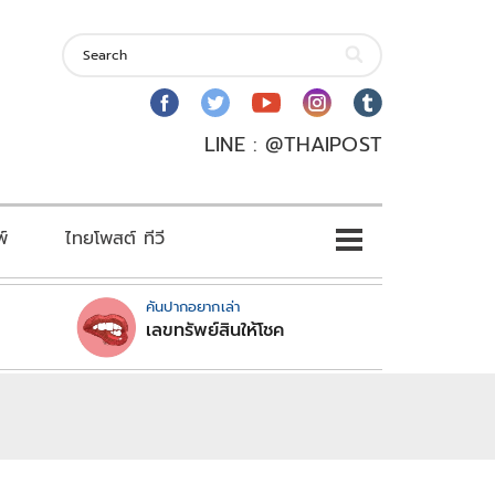
LINE : @THAIPOST
พ์
ไทยโพสต์ ทีวี
คันปากอยากเล่า
เลขทรัพย์สินให้โชค