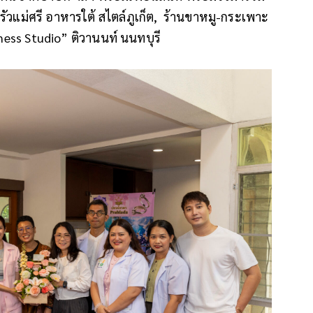
ัวแม่ศรี อาหารใต้ สไตล์ภูเก็ต, ร้านขาหมู-กระเพาะ
ess Studio” ติวานนท์ นนทบุรี