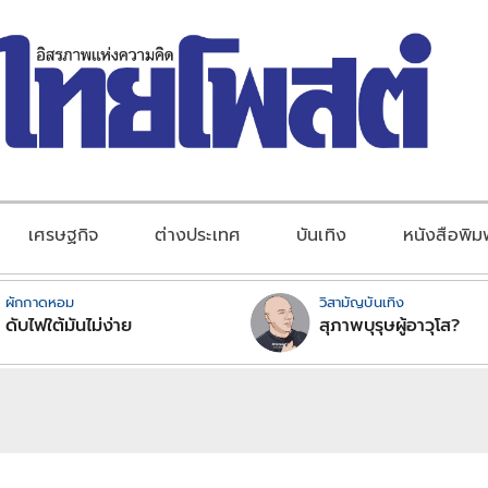
เศรษฐกิจ
ต่างประเทศ
บันเทิง
หนังสือพิม
ผักกาดหอม
วิสามัญบันเทิง
ดับไฟใต้มันไม่ง่าย
สุภาพบุรุษผู้อาวุโส?