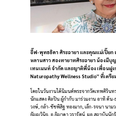
อี๊ฟ-พุทธธิดา ศิระฉายา และคุณแม่เปี๊ย
หลานสาว สองทายาทศิระฉายา น้องมีบุญ-น
เทนเมนท์ จำกัด และญาติพี่น้อง เพื่อนฝู
Naturopathy Wellness Studio” ที่เตรีย
โดยในวันงานได้นิมนต์พระจากวัดเทพศิรินทรา
นักแสดง ศิลปิน ผู้กำกับ มาร่วมงาน อาทิ ต้น-ธ
วงษ์, กล้า-ชัชพิสิฐ ทองมาก, เล็ก-รจนา นามวงษ
ธัญญวินิจ, อ.ธิญาดา วรารัตน์ ผอ.สถาบันนัก