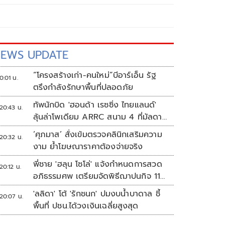
EWS UPDATE
“โครงสร้างเก่า-คนใหม่”บีอาร์เอ็น รัฐ
0:01 น.
ตรึงกำลังรักษาพื้นที่ปลอดภัย
ทัพนักบิด 'ฮอนด้า เรซซิ่ง ไทยแลนด์'
20:43 น.
ลุ้นล่าโพเดียม ARRC สนาม 4 ที่มัลดาลิ
กา
‘ศุภมาส’ สั่งเข้มตรวจคลินิกเสริมความ
20:32 น.
งาม ย้ำโฆษณาราคาต้องจ่ายจริง
พี่ชาย 'ฮลุน โซโล่' แจ้งกำหนดการสวด
20:12 น.
อภิธรรมศพ เตรียมจัดพิธีฌาปนกิจ 11
ส.ค.
'ลลิดา' โต้ 'รักชนก' ปมงบน้ำบาดาล ชี้
20:07 น.
พื้นที่ ปชน.ได้วงเงินเฉลี่ยสูงสุด