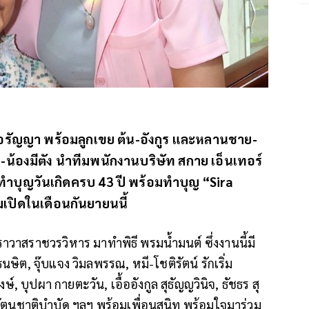
ก อรัญญา พร้อมลูกเขย ต้น-อังกูร และหลานชาย-
้องมีตัง นำทีมพนักงานบริษัท สกาย เอ็นเทอร์
งทำบุญวันเกิดครบ 43 ปี พร้อมทำบุญ “Sira
มเปิดในเดือนกันยายนนี้
วาสราชวรวิหาร มาทำพิธี พรมน้ำมนต์ ซึ่งงานนี้มี
นษิต, จุ๊บแจง วิมลพรรณ, หมี-โชติรัตน์ รักเริ่ม
์, บุปผา กายตะวัน, เอื้ออังกูล สุธัญญวินิจ, ธัชธร สุ
รัตนชาติบำบัด ฯลฯ พร้อมเพื่อนสนิท พร้อมใจมาร่วม