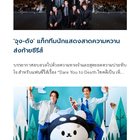
'จุง-ดัง' แท็กทีมนักแสดงสาดความหวาน
ส่งท้ายซีรีส์
บรรยากาศอบอวลไปด้วยความทรงจำและสุดยอดความประทับ
ใจ สำหรับแฟนซีรีส์เรื่อง “Dare You to Death ไขคดีเป็น เห็น
คดีตาย” จาก “GMMTV” คอนเทนต์โพรไวเดอร์ชั้นนำของเมือง
ไทย ในงาน "Dare You to Death Final EP. Fan Meeting" ซึ่ง
เป็นการรวมตัวครั้งสำคัญของทีมนักแสดง นำโดย “จุง-อาเชน
ไอย์ดึน” และ “ดัง-ณัฎฐ์ชัย บุญประเสริฐ”