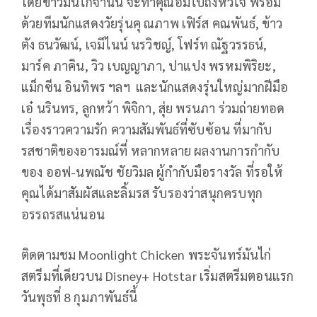
โดยข้าวมันไก่จานนี้ จะทำคุณอิ่มไปถึงหัวใจ พร้อม
ด้วยทีมนักแสดงวัยรุ่นคุ ณภาพ เฟิร์ส คณพันธ์, ข้าว
ตัง ธนวัฒน์, เจมีไนน์ นรวิชญ์, โฟร์ท ณัฐวรรธน์,
มาร์ค ภาคิน, วิว เบญญาภา, ปาแปง พรหมพิริยะ,
แม็กซีน อินทิพร ฯลฯ และนักแสดงรุ่นใหญ่มากฝีมือ
เอ๋ นรินทร, ลูกหว้า พิจิกา, สุ่ย พรนภา ร่วมถ่ายทอด
เรื่องราวความรัก ความสัมพันธ์ที่ซับซ้อน ที่มากับ
รสชาติของอารมณ์ที่ หลากหลาย ผลงานการกำกับ
ของ ออฟ-นพณัช ชัยวิมล ผู้กำกับมือรางวัล ที่รอให้
คุณได้มาสัมผัสและลิ้มรส รับรองว่าสนุกครบทุก
อรรถรสแน่นอน
ติดตามชม Moonlight Chicken พระจันทร์มันไก่
สตรีมที่เดียวบน Disney+ Hotstar เริ่มสตรีมตอนแรก
วันพุธที่ 8 กุมภาพันธ์นี้