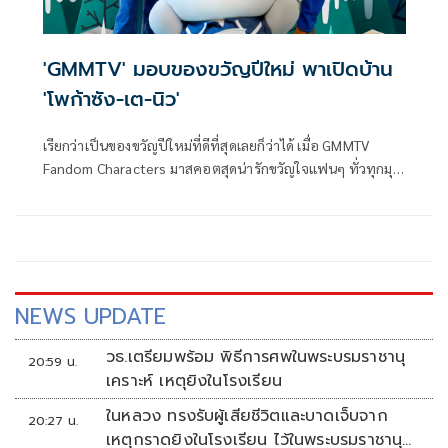
'GMMTV' มอบของขวัญปีใหม่ พาเปิดบ้าน
'โพก้าซัง-เต-นิว'
เรียกว่าเป็นของขวัญปีใหม่ที่ดีที่สุดเลยก็ว่าได้ เมื่อ GMMTV
Fandom Characters มาสคอตสุดน่ารักขวัญใจแฟนๆ ทั่วทุกมุม
โลกอย่าง โพก้าซัง (POLCASAN) หรือ ยัยซัง ควงคู่ เต-ตะวัน
วิหครัตน์ และ นิว-ฐิติภูมิ เตชะอภัยคุณ มาเปิดบ้านมอบความสุข
ส่งท้ายปีเก่าต้อนรับปี 2026 ให้กับ อุนยาย เจ่เจ้ และแฟนๆ ทุก
คน
NEWS UPDATE
วธ.เตรียมพร้อม พิธีการศพในพระบรมราชานุ
20:59 น.
เคราะห์ เหตุยิงในโรงเรียน
ในหลวง ทรงรับผู้เสียชีวิตและบาดเจ็บจาก
20:27 น.
เหตุกราดยิงในโรงเรียน ไว้ในพระบรมราชานุ