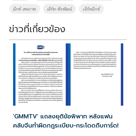
o
n
มิกซ์-สหภาพ
เอิร์ท-พิรพัฒน์
เอิร์ทมิกซ์
k
k
ข่าวที่เกี่ยวข้อง
'GMMTV' แถลงยุติข้อพิพาท หลังแฟน
คลับจีนทำผิดกฎระเบียบ-กระโดดถีบการ์ด!