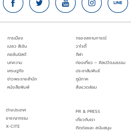
การเมือง
กรองสถานการณ์
เปลว สีเงิน
วาไรตี้
คอลัมนิสต์
กีฬา
บทความ
ท่องเที่ยว – ศิลปวัฒนธรรม
เศรษฐกิจ
ประชาสัมพันธ์
ข่าวพระราชสำนัก
ภูมิภาค
หนังสือพิมพ์
สิ่งแวดล้อม
ต่างประเทศ
PR & PRESS
อาชญากรรม
เกี่ยวกับเรา
X-CITE
ติดต่อและ สนับสนุน