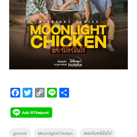
F
T
C
Li
S
ac
wi
o
n
h
e
tt
p
e
ar
b
er
y
e
o
Li
Tags
gmmtv
MoonlightChicken
พระจันทร์มันไก่