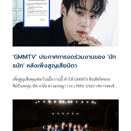
โมเมนต์ จนแฟนๆ ใจละลาย
'GMMTV' ประกาศการงดร่วมงานของ 'นัท
ธนัท' หลังเพิ่งสูญเสียบิดา
เพิ่งสูญเสียคุณพ่อไปเมื่อวานนี้ ทำให้ GMMTV ต้นสังกัดของ
ศิลปินหนุ่ม นัท-ธนัท ด่านเจษฎา (วง LYKN) ประกาศการงดเข้า
ร่วมงานในช่วงนี้