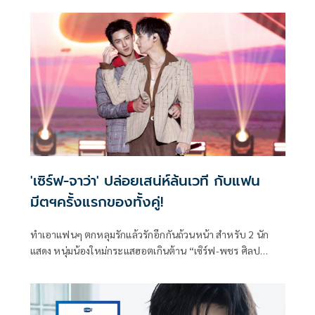
เทนต์โพรไวเดอร์ชั้นนำของ เมืองไทย ในเครือบริษัท เดอะ วัน
เอ็นเตอร์ไพรส์ จำกัด (มหาชน)
'เซิร์ฟ-จาว่า' ปล่อยเสน่ห์ล้นเวที กับแฟน
มีตฯครั้งแรกของทั้งคู่!
ทำเอาแฟนๆ ตกหลุมรักแล้วรักอีกกันถ้วนหน้า สำหรับ 2 นัก
แสดง หนุ่มน้องใหม่กระแสฮอตเกินต้าน “เซิร์ฟ-พชร ศิลป
สุนทร” และ “จาว่า-พบธรรม หรรษา” จาก “GMMTV” คอน
เทนต์โพรไวเดอร์ชั้นนำของเมืองไทย ที่สร้างความทรงจำแรก
ปล่อยเสน่ห์ล้นเวที พร้อมเอนเนอร์จี้เต็มร้อยโชว์จัดเต็มครบทุก