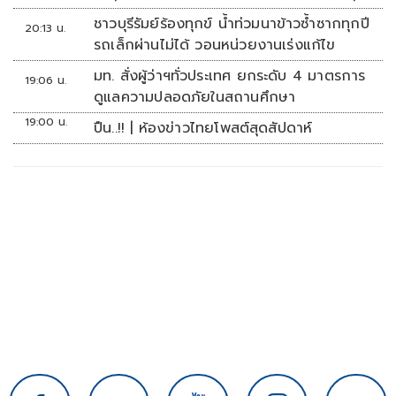
เคราะห์
ชาวบุรีรัมย์ร้องทุกข์ น้ำท่วมนาข้าวซ้ำซากทุกปี
20:13 น.
รถเล็กผ่านไม่ได้ วอนหน่วยงานเร่งแก้ไข
มท. สั่งผู้ว่าฯทั่วประเทศ ยกระดับ 4 มาตรการ
19:06 น.
ดูแลความปลอดภัยในสถานศึกษา
19:00 น.
ปืน..!! | ห้องข่าวไทยโพสต์สุดสัปดาห์