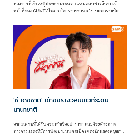
หลังจากที่เกิดเหตุปะทะกันระหว่างแฟนคลับชาวจีนกับเจ้า
หน้าที่ของ GMMTV ในงานกิจกรรมรวมพล "งานมหกรรมนิยาย
นานาชาติ 2026" เมื่อแฟนคลับชาวจีนรายหนึ่งทำผิดกฎ
ระเบียบของงาน โดยแฟนคลับชาวไทยหลายคนมีการโพสต์ถึง
เหตุการร์ดังกล่าวเต็มโซเชียล
'ซี เดชชาติ' เข้าชิงรางวัลบนเวทีระดับ
นานาชาติ
จากผลงานที่ได้รับความสำเร็จอย่างมาก และด้วยศักยภาพ
ทางการแสดงที่มีการพัฒนาแบบต่อเนื่อง ของนักแสดงหนุ่มฮอต
มาแรงเกินต้านอย่าง ซี-เดชชาติ ทาศิลป์ จาก GMMTV คอน