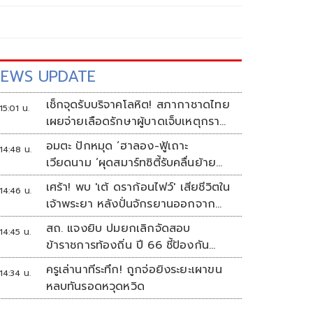
EWS UPDATE
เช็กจุดรับบริจาคโลหิต! สภากาชาดไทย
15:01 น.
เผยจ่ายเลือดรักษาผู้บาดเจ็บเหตุกราด
ยิงแล้ว 148 ยูนิต
อมตะ ปักหมุด ‘ฮาลอง-ฟู้เถาะ
14:48 น.
เวียดนาม ’ผุดสมาร์ทซิตี้รับคลื่นย้าย
ฐานผลิต
เศร้า! พบ 'เต้ ดราก้อนไฟว์' เสียชีวิตใน
14:46 น.
เจ้าพระยา หลังปั่นจักรยานออกจาก
บ้านตี 4
สถ. แจงยิบ ปมยกเลิกจัดสอบ
14:45 น.
ข้าราชการท้องถิ่น ปี 66 ชี้ป้องกัน
ทุจริต หวั่นรัฐเสียหาย
ครูเล่านาทีระทึก! ถูกจ่อยิงระยะเผาขน
14:34 น.
หลบทันรอดหวุดหวิด