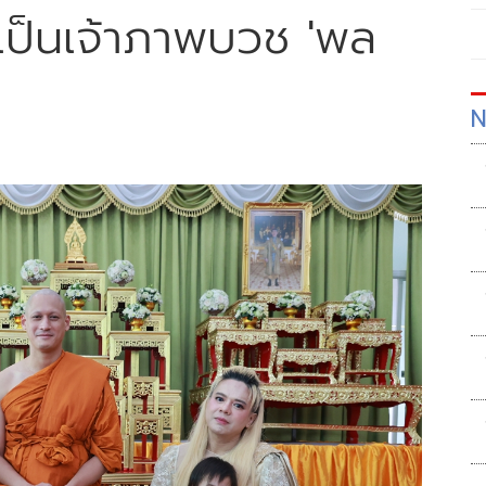
ติเป็นเจ้าภาพบวช 'พล
N