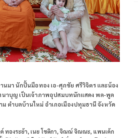
่ผ่านมา นักปั้นมือทอง เอ-ศุภชัย ศรีวิจิตร และน้อง
มทนาบุญ เป็นเจ้าภาพอุปสมบทนักแสดง พล-พูล
 ตำบลบ้านใหม่ อำเภอเมืองปทุมธานี จังหวัด
ค์ ทองระย้า, เนย โชติกา, จิณณ์ จิณณะ, แพนเค้ก