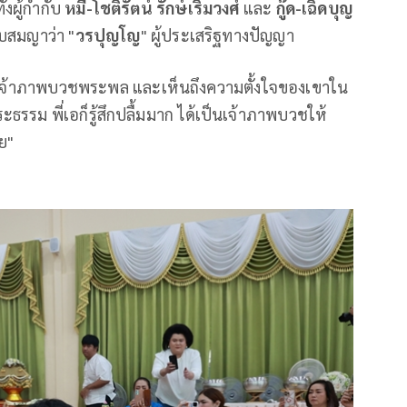
้งผู้กำกับ
หมี-โชติรัตน์ รักษ์เริ่มวงศ์
และ
กู๊ด-เฉิดบุญ
ับสมญาว่า "
วรปุญโญ
" ผู้ประเสริฐทางปัญญา
้เป็นเจ้าภาพบวชพระพล และเห็นถึงความตั้งใจของเขาใน
รรม พี่เอก็รู้สึกปลื้มมาก ได้เป็นเจ้าภาพบวชให้
ย"