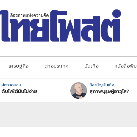
เศรษฐกิจ
ต่างประเทศ
บันเทิง
หนังสือพิม
ผักกาดหอม
วิสามัญบันเทิง
ดับไฟใต้มันไม่ง่าย
สุภาพบุรุษผู้อาวุโส?