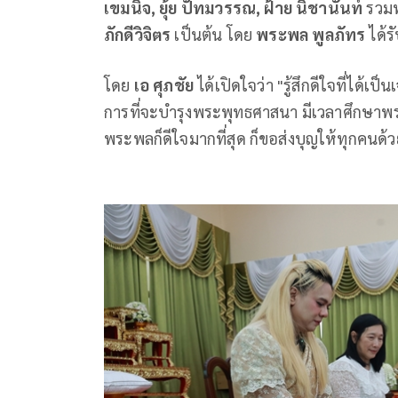
เขมนิจ, ยุ้ย ปัทมวรรณ, ฝ้าย นิชานันท์
รวมทั
ภักดีวิจิตร
เป็นต้น โดย
พระพล พูลภัทร
ได้ร
โดย
เอ ศุภชัย
ได้เปิดใจว่า "รู้สึกดีใจที่ได
การที่จะบำรุงพระพุทธศาสนา มีเวลาศึกษาพระธ
พระพลก็ดีใจมากที่สุด ก็ขอส่งบุญให้ทุกคนด้ว