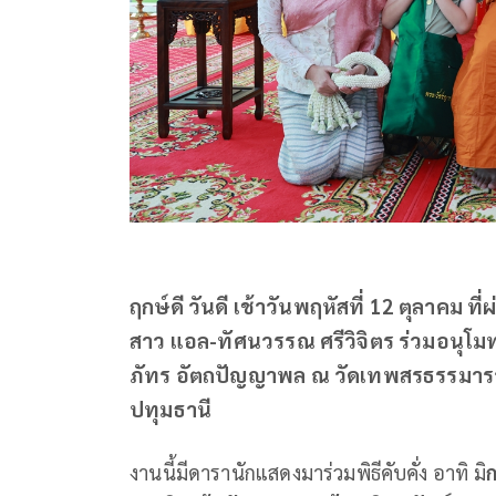
ฤกษ์ดี วันดี เช้าวันพฤหัสที่ 12 ตุลาคม ที
สาว แอล-ทัศนวรรณ ศรีวิจิตร ร่วมอนุโ
ภัทร อัตถปัญญาพล ณ วัดเทพสรธรรมาราม
ปทุมธานี
งานนี้มีดารานักแสดงมาร่วมพิธีคับคั่ง อาทิ มิ
ก