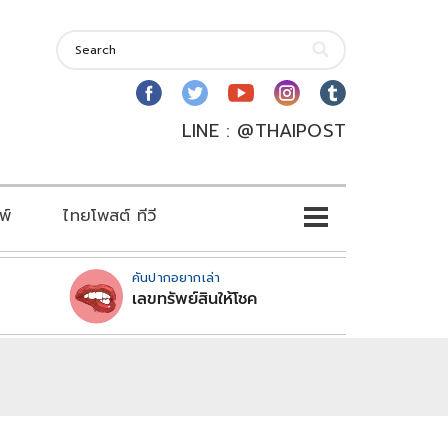
LINE : @THAIPOST
พ์
ไทยโพสต์ ทีวี
คันปากอยากเล่า
เลขทรัพย์สินให้โชค