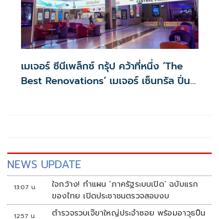
เมเจอร์ ซีนีเพล็กซ์ กรุ้ป คว้าที่หนึ่ง ‘The
Best Renovations’ เมเจอร์ เซ็นทรัล ปิ่น
เกล้า ในงาน CinemaCon 2026
สหรัฐอเมริกา
NEWS UPDATE
ใจกว้าง! ทำแผน ‘ภาครัฐระบบเปิด’ ฉบับแรก
13:07 น.
ของไทย เปิดประชาชนตรวจสอบงบ
ตำรวจรวบเจ๊ขาใหญ่ประจำซอย พร้อมอาวุธปืน
12:57 น.