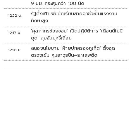
9 มม. กระสุนกว่า 100 นัด
รัฐตั้งเป้าเพิ่มนักเรียนสายอาชีวะปั้นแรงงาน
12:52 น.
ทักษะสูง
‘ศุลกากรช่องจอม’ เปิดปฏิบัติการ ‘เดือนนี้ไม่มี
12:17 น.
ดูด’ ลุยจับบุหรี่เถื่อน
สนองนโยบาย 'ฝ่ายปกครองภูเก็ต' ตั้งจุด
12:01 น.
ตรวจเข้ม คุมอาวุธปืน–ยาเสพติด