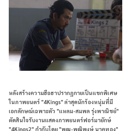
หลังสร้างความฮือฮาปรากฎกายเป็นแขกพิเศษ
ในภาพยนตร์ "4Kings" ล่าสุดนักร้องหนุ่มที่มี
เอกลักษณ์เฉพาะตัว "แหลม-สมพล รุ่งพาณิชย์"
ตัดสินใจรับงานแสดงภาพยนตร์ฟอร์มายักษ์
"4Kings2" กำกับโดย "พุฒ-พุฒิพงษ์ นาคทอง"