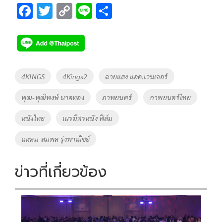
F
T
C
Li
S
ac
wi
o
n
h
e
tt
p
e
ar
b
er
y
e
o
Li
Tags
4KINGS
4Kings2
ฉายแสง แอด.เวนเจอร์
o
n
พุฒ-พุฒิพงษ์ นาคทอง
ภาพยนตร์
ภาพยนตร์ไทย
k
k
หนังไทย
เนรมิตรหนัง ฟิล์ม
แหลม-สมพล รุ่งพาณิชย์
ข่าวที่เกี่ยวข้อง