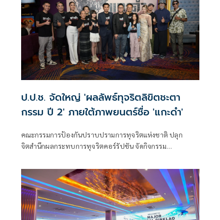
ป.ป.ช. จัดใหญ่ 'ผลลัพธ์ทุจริตลิขิตชะตา
กรรม ปี 2' ภายใต้ภาพยนตร์ชื่อ 'แกะดำ'
คณะกรรมการป้องกันปราบปรามการทุจริตแห่งชาติ ปลุก
จิตสำนึกผลกระทบการทุจริตคอร์รัปชัน จัดกิจกรรม
ประชาสัมพันธ์ฉายภาพยนตร์เรื่อง “แกะดำ” โครงการผลลัพธ์
ทุจริตลิขิตชะตากรรม ปี 2 หวังกระตุ้น และสร้างการรับรู้ผลกระ
ทบการทุจริตในรูปแบบหนังสั้น