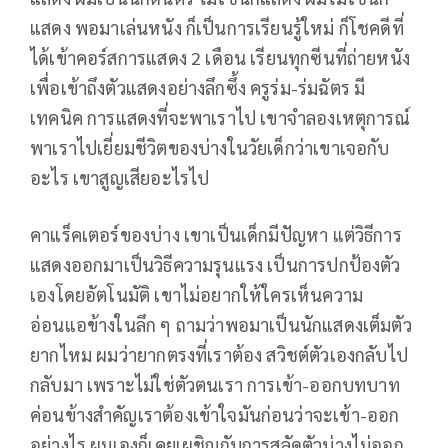
แสดง พอมาเล่นหนัง ก็เป็นการเรียนรู้ใหม่ ก็โชคดีที่
ได้เข้าคอร์สการแสดง 2 เดือน เรียนทุกซีนที่ถ่ายหนัง
เพื่อเข้าถึงตัวแสดงอย่างลึกซึ้ง ครูร่ม-ร่มฉัตร มี
เทคนิค การแสดงที่จะพาเราไป เขาจำลองเหตุการณ์
พาเราไปเยี่ยมชีวิตของบ่างในวัยเด็กว่าเขาเจอกับ
อะไร เขาสูญเสียอะไรไป
คาแร็คเตอร์ของบ่าง เขาเป็นเด็กมีปัญหา แต่วิธีการ
แสดงออกมาเป็นวิธีความรุนแรง เป็นการปกป้องตัว
เองโดยอัตโนมัติ เขาไม่อยากให้ใครเห็นความ
อ่อนแอข้างในลึก ๆ ถามว่าพอมาเป็นนักแสดงเต็มตัว
ยากไหม ผมว่ายากตรงที่เราต้อง สวิชต์ตัวเองกลับไป
กลับมา เพราะไม่ใช่ตัวตนเรา การเข้า-ออกบทบาท
ค่อนข้างสำคัญเราต้องเข้าใจมันก่อนว่าจะเข้า-ออก
อย่างไร ผมเองก็เคยเผชิญกับการสลัดตัวบ่างไม่ออก