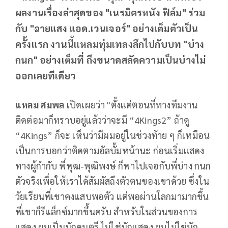
ผลงานเรื่องล่าสุดของ "เนรมิตรหนัง ฟิล์ม" ร่วม
กับ "ฉายแสง แอด.เวนเจอร์" อย่างเต็มตัวเป็น
ครั้งแรก งานนี้แหลมทุ่มเทลงลึกไปกับบท "บ่าง
กนก" อย่างเต็มที่ ถึงขนาดสลัดความเป็นบ่างไม่
ออกเลยทีเดียว
แหลม สมพล
เปิดเผยว่า "ตั้งแต่ตอนที่ทางทีมงาน
ติดต่อมาก็ทราบอยู่แล้วว่าจะมี “4Kings2” ถ้าดู
“4Kings” ก็จะ เห็นว่ามีผมอยู่ในช่วงท้าย ๆ ก็เหมือน
เป็นการบอกว่าติดตามอัลบั้มหน้านะ ก่อนเริ่มแสดง
ทางผู้กำกับ พี่พุฒ-พุฒิพงษ์ ก็พาไปเจอกับพี่บ่าง กนก
ตัวจริงเพื่อให้เราได้สัมผัสถึงตัวตนของเขาด้วย ซึ่งใน
วัยเรียนพี่เขาคงแสบพอตัว แต่พอผ่านโลกมามากขึ้น
พี่เขาก็รีแล็กซ์มากขึ้นครับ สำหรับในส่วนของการ
แสดง ผมเป็นนักดนตรี ไม่ใช่นักแสดง ผมไม่ใช่นัก