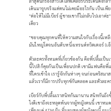
ล่าสุดนักร้องสาวได้ไลฟ์เคลียร์ประเด็นดังกล่
เดินมาจูบจริงแต่ตนไม่เคยมีอะไรกัน เป็นเพีย
"ต่อให้ไม่มีเบียร์ ผู้ชายเขาก็ไม่กลับไปเอาค
เดียว
"ขอบคุณทุกคนที่ให้ความสนใจกับเรื่องนี้เหลื
มันใหญ่โตจนอันดับหนึ่งเทรนด์ทวิตเตอร์ (เอ็
ตัวละครทั้งหมดที่เกี่ยวข้องกัน คือพี่ปลื้มเป
นี้ไปสิ ก็คุยกันเป็นเพื่อนปกติ เขามีแฟนคือพี่แอ
ที่ใครเข้าใจ เรารู้จักกันห่างๆ จนก่อนคริสมา
แล้วเราก็มีการปรับทุกข์กันตลอด และตัวละครอี
เบียร์กับพี่ปลื้มเราสนิทกันมานาน สนิทกันถึงขั
ไงดีเขาถึงจะหลุดพ้นจากผู้หญิงคนนี้ เขาหมดรัก
เพียงแค่ ATM กับ ที่นอนของผู้หญิงคนนี้ จนเมื่