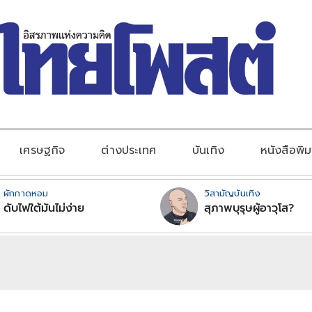
เศรษฐกิจ
ต่างประเทศ
บันเทิง
หนังสือพิม
ผักกาดหอม
วิสามัญบันเทิง
ดับไฟใต้มันไม่ง่าย
สุภาพบุรุษผู้อาวุโส?