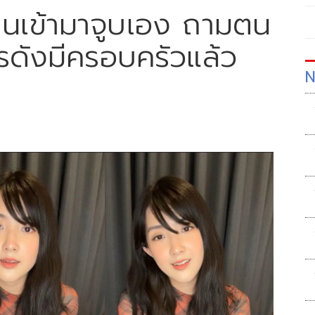
' เดินเข้ามาจูบเอง ถามตน
รดังมีครอบครัวแล้ว
N