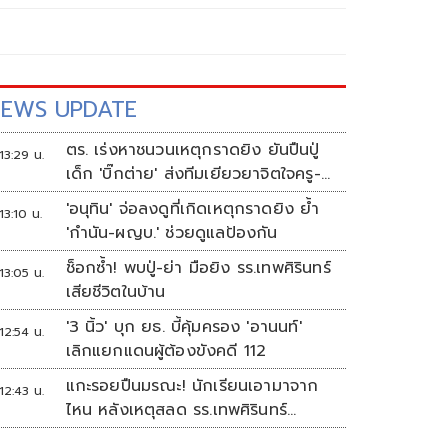
EWS UPDATE
ตร. เร่งหาชนวนเหตุกราดยิง ยันปืนปู่
13:29 น.
เด็ก 'บิ๊กต่าย' ส่งทีมเยียวยาจิตใจครู-
นร.
'อนุทิน' จ่อลงดูที่เกิดเหตุกราดยิง ย้ำ
13:10 น.
'กำนัน-ผญบ.' ช่วยดูแลป้องกัน
ช็อกซ้ำ! พบปู่-ย่า มือยิง รร.เทพศิรินทร์
13:05 น.
เสียชีวิตในบ้าน
'3 นิ้ว' บุก ยธ. บี้คุ้มครอง 'อานนท์'
12:54 น.
เลิกแยกแดนผู้ต้องขังคดี 112
แกะรอยปืนมรณะ! นักเรียนเอามาจาก
12:43 น.
ไหน หลังเหตุสลด รร.เทพศิรินทร์
นนทบุรี