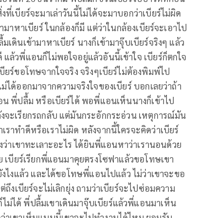
สิ่งที่เบียร์จะมาเล่าวันนี้ไม่ได้จะมาบอกว่าเบียร์ไม่ผิด
นเข้ามาหาเบียร์ ในกล้องก็มี แต่ว่าในกล้องเบียร์จะเอาไป
ื้มเดินเข้ามาหาเบียร์ นางก็เข้ามาจุ๊บเบียร์จริงๆ แล้ว
แล้วพี่แอนก็ไม่พอใจอยู่แล้วอันนี้เข้าใจ เบียร์ก็ตกใจ
ียร์ขอโทษจากใจจริง จริงๆเบียร์ไม่ต้องพิมพ์ไป
นไม่ได้ออกมาจากความจริงใจของเบียร์ บอกเลยว่าถ้า
อน พี่ปลื้ม หรือเบียร์ได้ พอพี่แอนเห็นนางก็เข้าไป
งจะเรียกรถกลับ แต่มันกระอักกระอ่วน เหตุการณ์มัน
าเราทำดีหรือเราไม่ผิด หลังจากนี้ใครจะคิดว่าเบียร์
ืนฟังว่าเขาทะเลาะอะไร ได้ยินพี่แอนหาว่าเรานอนด้วย
้มเลย เบียร์เรียกพี่แอนมาคุยตรงโซฟาแล้วขอโทษเขา
้สึกยังไงแล้ว และได้ขอโทษพี่แอนไปแล้ว ไม่ว่าเขาจะขอ
ต่ถึงเบียร์จะไม่เลิกยุ่ง ถามว่าเบียร์จะไปซ่อมความ
ไม่ได้ พี่ปลื้มเขาเดินมาจุ๊บเบียร์แล้วพี่แอนมาเห็น
้สึกว่าเขาเห็นแบบนี้เขาจะไปทำงานได้ไหม ยอมรับ