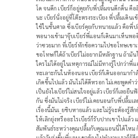
โด จนดึก เบียร์ก็อยู่คุยกับพี่ปลื้มจนดึกดื่น คือ
นะ เบียร์นั่งอยู่ที่โต๊ะตรงระเบียง พี่ปลื้มเดิ
ใช้ในชั้นศาล ซึ่งเบียร์คุยกับทนายแล้ว คือพี่ปล
พอนางเข้ามาจุ๊บเบียร์พี่แอนก็เดินมาเห็นพอดี 
ว่าซวยมาก ที่เบียร์ทักข้อความไปขอโทษเขาเบ
ขอโทษก็ได้ถ้าเบียร์ไม่อยากมีหลักฐาน ถ้ามั
ใครไม่ได้อยู่ในเหตุการณ์ไม่มีทางรู้ไปกว่าพี่แ
ทะเลาะกันในห้องนอน เบียร์ก็เดินออกมากำลั
เกิดขึ้นไปแล้ว มันไม่ได้ดีหรอก ไม่เคยพูดคำว่
เป็นยังไงเบียร์ไม่สนใจอยู่แล้ว เบียร์ก็เลยย
กัน ซึ่งมันไม่จริง เบียร์ไม่เคยนอนกับพี่ปลื
เรื่องนี้มันเ_ยชิบหายแล้ว และไม่รู้จะต้องรู
ให้เลิกยุ่งหรืออะไรเบียร์ก็รับปากเขาไปแล้ว แ
สัมพันธ์ระหว่างคุณปลื้มกับคุณแอนนี่ได้ไหม ก็
แล้ววันรุ่งขึ้นพี่แอนเขาต้องไปทำงานเราก็รู