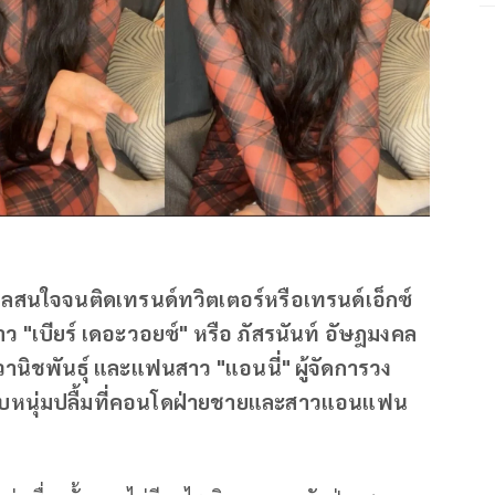
ชียลสนใจจนติดเทรนด์ทวิตเตอร์หรือเทรนด์เอ็กซ์
าว "เบียร์ เดอะวอยซ์" หรือ ภัสรนันท์ อัษฎมงคล
 วานิชพันธุ์ และแฟนสาว "แอนนี่" ผู้จัดการวง
ูบกับหนุ่มปลื้มที่คอนโดฝ่ายชายและสาวแอนแฟน