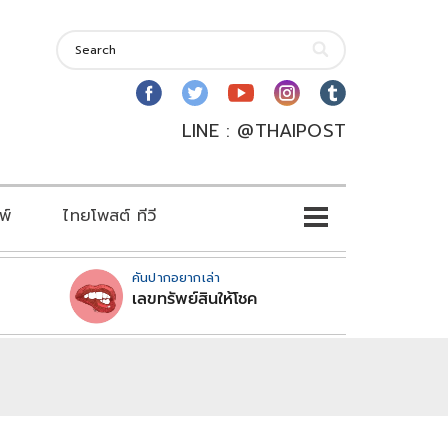
LINE : @THAIPOST
พ์
ไทยโพสต์ ทีวี
คันปากอยากเล่า
เลขทรัพย์สินให้โชค