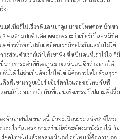
จริงๆ
กลับแต่เบียร์ไปเรียกพี่แอนมาคุย มาขอโทษต่อหน้าเขา
ด้เอง 3 คนตามปกติ แต่อาจจะเพราะว่าเบียร์เป็นคนมีชื่อ
แต่ข่าวที่ออกไปมันเหมือนเรามีอะไรกันแต่มันไม่ใช่
ารส่วนตัวเราก็เล่าให้เขาฟัง ซึงเป็นคนที่เราไว้ใจ ก็มี
ี้เป็นการกระทำที่ผิดกฎหมายแน่นอน ซึ่งถ้าอยากให้
นได้ ไม่จำเป็นต้องไปใส่ไข่ นี่คือการใส่ไข่ล้วนๆว่า
ึ้นคือพี่เขามาจูบเบียร์ เบียร์ตกใจและขอโทษกับพี่
นพี่แอนยังไง อยากเลิกกับพี่แอนจริงเหรอก็ไปถามพี่ปลื้ม
กคนต้องหันมาสนใจขนาดนี้ มันจะเป็นวะระแห่งชาติไหม
ื่องอะไรกันเหรอ ถามสว่าเบียร์จะต้องมานั่งร้องไห้ ก้ม
ียร์ขอโทษไปแล้วทุกคนเห็นอยู่ ถูกไหม นี่คือการบอก