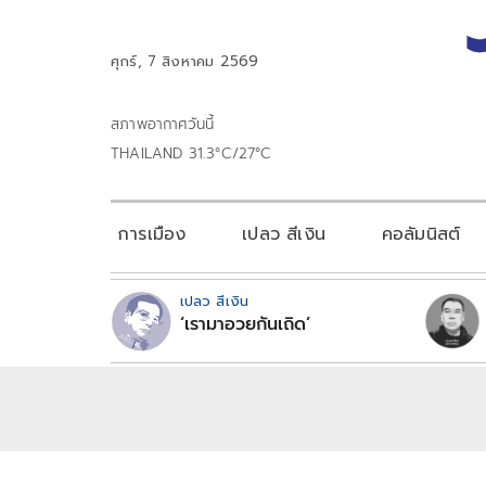
ศุกร์, 7 สิงหาคม 2569
สภาพอากาศวันนี้
THAILAND 31.3°C/27°C
การเมือง
เปลว สีเงิน
คอลัมนิสต์
เปลว สีเงิน
‘เรามาอวยกันเถิด’