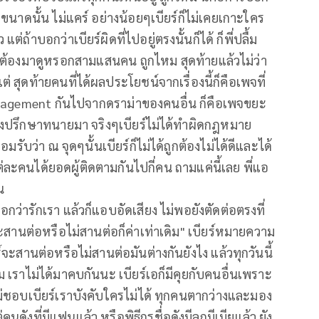
ไข่ขนาดนั้น ไม่แคร์ อย่างน้อยๆเบียร์ก็ไม่เคยเกาะใคร
ต่ถ้าบอกว่าเบียร์ผิดที่ไปอยู่ตรงนั้นก็ได้ ก็พี่ปลื้ม
็ไม่ต้องมาดูหรอกสามแสนคน ถูกไหม สุดท้ายแล้วไม่ว่า
่ สุดท้ายคนที่ได้ผลประโยชน์จากเรื่องนี้ก็คือเพจที่
้ engagement กันไปจากดราม่าของคนอื่น ก็คือเพจขยะ
์ก็เพิ่งปรึกษาทนายมา จริงๆเบียร์ไม่ได้ทำผิดกฎหมาย
ยอมรับว่า ณ จุดๆนั้นเบียร์ก็ไม่ได้ถูกต้องไม่ได้ดีและได้
ต่ละคนได้ยอดผู้ติดตามกันไปกี่คน ถามแค่นี้เลย พี่แอ
น
อกว่ารักเรา แล้วก็แอบอัดเสียง ไม่พอยังตัดต่อตรงที่
ร์จะสานต่อหรือไม่สานต่อก็ค่าเท่าเดิม" เบียร์หมายความ
ยร์จะสานต่อหรือไม่สานต่อมันต่างกันยังไง แล้วทุกวันนี้
ดิม เราไม่ได้มาคบกันนะ เบียร์เอก็มีคุยกับคนอื่นเพราะ
ม่ชอบเบียร์เราบังคับใครไม่ได้ ทุกคนตากว่างและมอง
นดังที่มีแฟนแล้ว หรือพิธีกรชื่อดังมีลูกมีเมียแล้ว ยัง