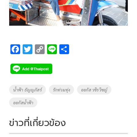
F
T
C
Li
S
ac
wi
o
n
h
e
tt
p
e
ar
b
er
y
e
o
Li
Tags
น้ำฟ้า ธัญญภัสร์
รักท่วมทุ่ง
ออกัส วชิรวิชญ์
o
n
ออกัสน้ำฟ้า
k
k
ข่าวที่เกี่ยวข้อง