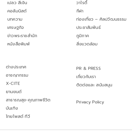
เปลว สีเงิน
วาไรตี้
คอลัมนิสต์
กีฬา
บทความ
ท่องเที่ยว – ศิลปวัฒนธรรม
เศรษฐกิจ
ประชาสัมพันธ์
ข่าวพระราชสำนัก
ภูมิภาค
หนังสือพิมพ์
สิ่งแวดล้อม
ต่างประเทศ
PR & PRESS
อาชญากรรม
เกี่ยวกับเรา
X-CITE
ติดต่อและ สนับสนุน
ยานยนต์
สาธารณสุข-คุณภาพชีวิต
Privacy Policy
บันเทิง
ไทยโพสต์ ทีวี