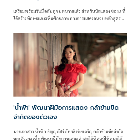
เตรียมพร้อมรับมือกับทุกบทบาทแล้ว สำหรับนักแสดง ช่อง3 ที่
ได้สร้างทักษะและเพิ่มศักยภาพทางการแสดงจนจบหลักสูตร
กับคอร์สพิเศษ “Powerful Mindset” จากเหล่าตัวแม่นักพัฒนา
ศักยภาพและครูสอนการแสดงมืออาชีพ นำทีมโดย ครูเงาะ-รส
สุคนธ์ กองเกตุ, ครูลูกแก้ว วริศรา, ครูหม่อน ณัฐชา และ ครูปั๊บ
โปะ ภูรินทร์ ร่วมกันส่งพลังบวกให้ความรู้แน่นเปี๊ยะ 6 วันเต็ม
'น้ำฟ้า' พัฒนาฝีมือการแสดง กล้าข้ามขีด
จำกัดของตัวเอง
นางเอกสาว น้ำฟ้า-ธัญญภัสร์ ภัทรธีรชัยเจริญ กล้าข้ามขีดจำกัด
ของตัวเอง เพื่อพัฒนาฝีมือการแสดง ล่าสุดได้พิสูจน์ให้คนดูได้