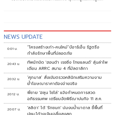
เห็นถึงความเก่งที่พัฒนาขึ้นเรื่อย ๆ กับละครฟีลกู๊ด รักท่วมทุ่ง
ค่ายเลิฟดราม่า ที่สาวน้ำฟ้า รับบทเป็น สายสมร สวยเสมอ หรือ
มะยม ทำเอาทุกคนร้องว้าวทึ่งกับความทุ่มเต็มที่จ้างร้อยเล่น
ล้านของนางเอกคนนี้
NEWS UPDATE
“โครงสร้างเก่า-คนใหม่”บีอาร์เอ็น รัฐตรึง
0:01 น.
กำลังรักษาพื้นที่ปลอดภัย
ทัพนักบิด 'ฮอนด้า เรซซิ่ง ไทยแลนด์' ลุ้นล่าโพ
20:43 น.
เดียม ARRC สนาม 4 ที่มัลดาลิกา
‘ศุภมาส’ สั่งเข้มตรวจคลินิกเสริมความงาม
20:32 น.
ย้ำโฆษณาราคาต้องจ่ายจริง
พี่ชาย 'ฮลุน โซโล่' แจ้งกำหนดการสวด
20:12 น.
อภิธรรมศพ เตรียมจัดพิธีฌาปนกิจ 11 ส.ค.
'ลลิดา' โต้ 'รักชนก' ปมงบน้ำบาดาล ชี้พื้นที่
20:07 น.
ปชน.ได้วงเงินเฉลี่ยสูงสุด