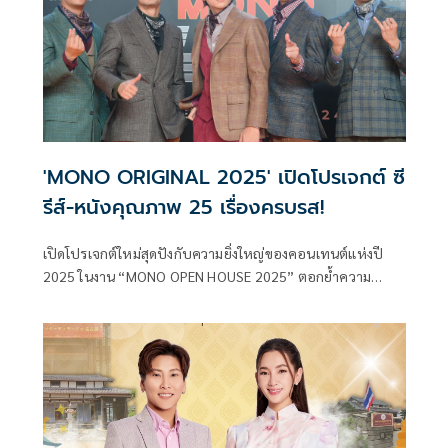
สัมผัส Magic Moment จัดกิจกรรมแฟนมีตติ้งสุดฟินที่ขนความ
สนุกทั้งร้อง เต้น เล่นเกมเพื่อตอกย้ำกระแสความปัง
'MONO ORIGINAL 2025' เปิดโปรเจกต์ ซี
รีส์-หนังคุณภาพ 25 เรื่องครบรส!
เปิดโปรเจกต์ใหม่สุดปังกับความยิ่งใหญ่ของคอนเทนต์แห่งปี
2025 ในงาน “MONO OPEN HOUSE 2025” ตอกย้ำความ
แข็งแกร่งด้วยการขยายธุรกิจผ่านสองแพลตฟอร์มหลัก ได้แก่
“สถานีโทรทัศน์ช่อง MONO29”