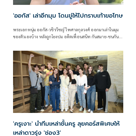
'ออกัส' เล่าอีกมุม โดนขู่ให้ไปกราบเท้าขอโทษ
พระเอกหนุ่ม ออกัส-วชิรวิชญ์ ไพศาลกุลวงศ์ ออกมาเล่าในมุม
ของตัวเองบ้าง หลังถูกโยงปม อดีตเพื่อนสนิท กันสมาย-ชนกันต์
อาพรสุทธินันท์ เปิดแชทแฉจนกลายเป็นกระแสสนั่นโซเชียล
พร้อมเผยอยากเคลียร์เพื่อจบปัญหา แต่อีกฝ่ายยื่นข้อเสนอให้
ไปกราบเท้าขอโทษ
'ครูเงาะ' นำทีมเหล่าชั้นครู ลุยคอร์สพิเศษให้
เหล่าดาวรุ่ง 'ช่อง3'