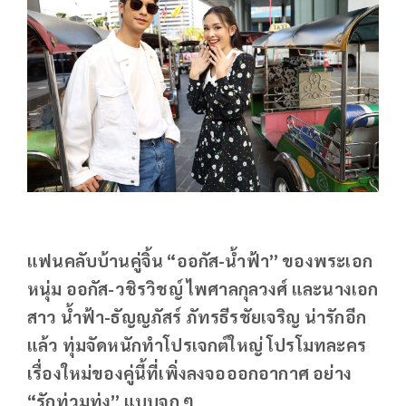
แฟนคลับบ้านคู่จิ้น “ออกัส-น้ำฟ้า” ของพระเอก
หนุ่ม ออกัส-วชิรวิชญ์ ไพศาลกุลวงศ์ และนางเอก
สาว น้ำฟ้า-ธัญญภัสร์ ภัทรธีรชัยเจริญ น่ารักอีก
แล้ว ทุ่มจัดหนักทำโปรเจกต์ใหญ่ โปรโมทละคร
เรื่องใหม่ของคู่นี้ที่เพิ่งลงจอออกอากาศ อย่าง
“รักท่วมทุ่ง” แบบจุก ๆ