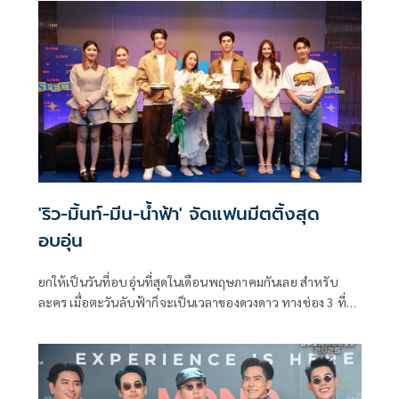
'ริว-มิ้นท์-มีน-น้ำฟ้า' จัดแฟนมีตติ้งสุด
อบอุ่น
ยกให้เป็นวันที่อบอุ่นที่สุดในเดือนพฤษภาคมกันเลย สำหรับ
ละคร เมื่อตะวันลับฟ้าก็จะเป็นเวลาของดวงดาว ทางช่อง 3 ที่
ชวนแฟน ๆ มาร่วมสนุกในกิจกรรม Dara Live Special เมื่อตะวัน
ลับฟ้าก็จะเป็นเวลาของดวงดาว กับเหล่านักแสดง นำโดย ริว
วชิรวิชญ์, มิ้นท์ รัญชน์รวี, มีน นิชคุณ, น้ำฟ้า ธัญญภัสร์, นุ่น สุทธิ
ภา, มาวิน ทวีผล พร้อมด้วยผู้จัดฯ คนเก่ง ตู่-ปิยวดี มาลีนนท์ มา