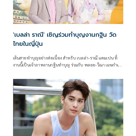
'เบลล่า ราณี' เชิญร่วมทำบุญงานกฐิน วัด
ไทยในญี่ปุ่น
เดินสายทำบุญอย่างต่อเนื่อง สำหรับ เบลล่า-ราณี แคมเปน ที่
งานนี้เป็นเจ้าภาพงานกฐินทำบุญ ร่วมกับ พลอย-วีณา เมษกำเห
นิดชัย ผู้จัดการส่วนตัว พร้อมด้วยเพื่อน ๆ นักแสดงช่อง 3 อย่าง
จูเนียร์ กาจบัณฑิต, แชมป์ ชนาธิป, สมิธ ภาสวิชญ์, เฟริสท์ ภารา
ดา และ น้ำฟ้า ธัญญภัสร์