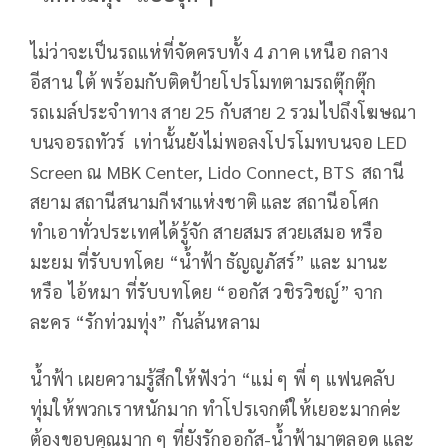
ไม่ว่าจะเป็นรถแห่ที่จัดครบทั้ง 4 ภาค เหนือ กลาง
อีสาน ใต้ พร้อมกับติดป้ายโปรโมทตามรถตุ๊กตุ๊ก
รถเมล์ประจำทาง สาย 25 กับสาย 2 รวมไปถึงโฆษณา
บนจอรถทัวร์ เท่านั้นยังไม่พอลงโปรโมทบนจอ LED
Screen ณ MBK Center, Lido Connect, BTS สถานี
สยาม สถานีสนามกีฬาแห่งชาติ และ สถานีอโศก
ทำเอาทั่วประเทศได้รู้จัก สายสมร สวยเสมอ หรือ
มะยม ที่รับบทโดย “น้ำฟ้า ธัญญภัสร์” และ มานะ
หรือ ไอ้หมา ที่รับบทโดย “ออกัส วชิรวิชญ์” จาก
ละคร “รักท่วมทุ่ง” กันล้นหลาม
น้ำฟ้า เผยความรู้สึกให้ฟังว่า “แม่ ๆ พี่ ๆ แฟนคลับ
ทุ่มให้พวกเราหนักมาก ทำโปรเจกต์ให้เยอะมากค่ะ
ต้องขอบคุณมาก ๆ ที่ยังรักออกัส-น้ำฟ้ามาตลอด และ