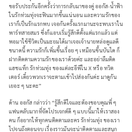
ขอรับประกันอีกครั้งว่าการกลับมาของคู่ ออกัส-น้ำฟ้า
ในรักท่วมทุ่งจะฟินมากขึ้นแน่นอน และความรักของ
เราก็เป็นรักแรกพบ เจอกันครั้งแรกมานะจะพบเราใน
พาร์ทสายสมร ซึ่งก็แอบเริ่มรู้สึกดีตั้งแต่แรกแล้ว แต่
พอมาใช้ชีวิตเป็นมะยมได้มาเจอเจ้านายหล่อดูแลดี
ขนาดนี้ ความรักก็เพิ่มขึ้นเรื่อย ๆ เหมือนขึ้นบันได ก็
ฝากติดตามความรักของเราด้วยค่ะ และอย่าลืมติด
แฮชแท็ก รักท่วมทุ่ง ของแต่ละอีพีใน X หรือ ทวิต
เตอร์ เดี๋ยวพวกเราจะตามเข้าไปส่องกันค่ะ มาดูกัน
เยอะ ๆ นะคะ”
ด้าน ออกัส กล่าวว่า “รู้สึกดีใจและต้องขอบคุณพี่ ๆ
แฟนคลับมากที่จัดโปรเจกต์ดี ๆ แบบนี้มาให้เราสอง
คน ก็อยากให้ทุกคนติดตามละคร รักท่วมทุ่ง ของเรา
ไปจนถึงตอนจบ เรื่องราวมันจะน่าติดตามและสนุก