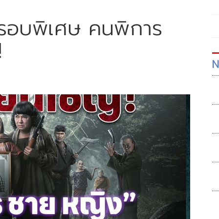
ยรอบพิเศษ คนพิการ
!
N