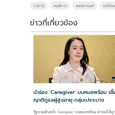
o
Li
Tags
LGBTQ
คนพิการ
พชน์อานนท์
หนังไท
o
n
k
k
ข่าวที่เกี่ยวข้อง
นำร่อง 'Caregiver' บนหมอพร้อม เอื้
ญาติดูแลผู้สูงอายุ-กลุ่มเปราะบาง
รัฐบาลเดินหน้า 'Caregiver' บนหมอพร้อม นำร่องให้ญา