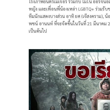
โรงภาพยนตร์เมเจอร์ ร่วมกับ โมโน ออริจินอ
หญิง และเพื่อนพี่น้องเหล่า LGBTQ+ ร่วมร
ทีมนักแสดงบางส่วน อาทิ ยศ (เจ๊สงคราม), น้อ
พชน์ อานนท์ ที่จะจัดขึ้นในวันที่ 21 มีนาค
เป็นต้นไป