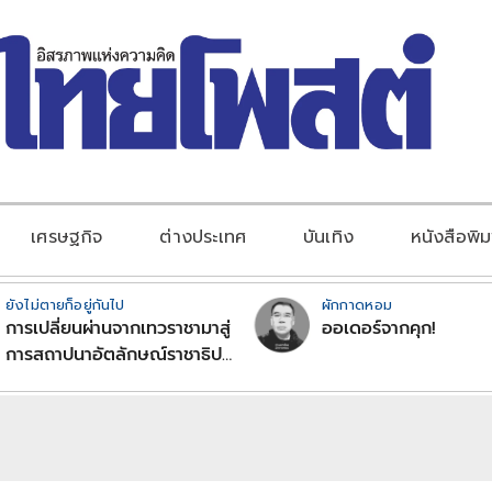
เศรษฐกิจ
ต่างประเทศ
บันเทิง
หนังสือพิม
ยังไม่ตายก็อยู่กันไป
ผักกาดหอม
การเปลี่ยนผ่านจากเทวราชามาสู่
ออเดอร์จากคุก!
การสถาปนาอัตลักษณ์ราชาธิป
ไตยแบบพุทธศาสนาในพระไตร
ปิฏก : สามัญผลสูตรในฐานะ
ทฤษฎีขีดจำกัดของอำนาจรัฐ
เหนือแรงงานและทรัพย์สิน