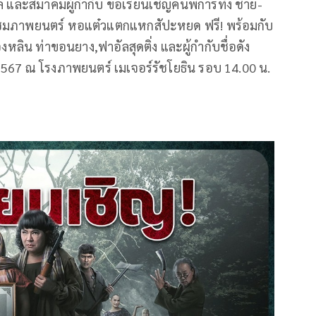
ล และสมาคมผู้กำกับ ขอเรียนเชิญคนพิการทั้ง ชาย-
ับชมภาพยนตร์ หอแต๋วแตกแหกสัปะหยด ฟรี! พร้อมกับ
งหลิน ท่าขอนยาง,ฟาอัลสุดติ่ง และผู้กำกับชื่อดัง
ม 2567 ณ โรงภาพยนตร์ เมเจอร์รัชโยธิน รอบ 14.00 น.