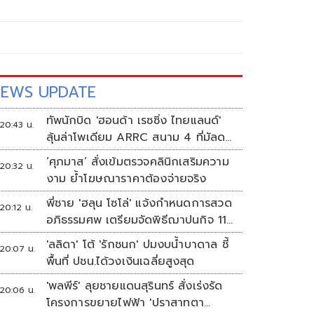
EWS UPDATE
ทัพนักบิด 'ฮอนด้า เรซซิ่ง ไทยแลนด์'
20:43 น.
ลุ้นล่าโพเดียม ARRC สนาม 4 ที่มัลดา
ลิกา
‘ศุภมาส’ สั่งเข้มตรวจคลินิกเสริมความ
20:32 น.
งาม ย้ำโฆษณาราคาต้องจ่ายจริง
พี่ชาย 'ฮลุน โซโล่' แจ้งกำหนดการสวด
20:12 น.
อภิธรรมศพ เตรียมจัดพิธีฌาปนกิจ 11
ส.ค.
'ลลิดา' โต้ 'รักชนก' ปมงบน้ำบาดาล ชี้
20:07 น.
พื้นที่ ปชน.ได้วงเงินเฉลี่ยสูงสุด
'พลพีร์' ลุยชายแดนสุรินทร์ สั่งเร่งรัด
20:06 น.
โครงการขยายไฟฟ้า 'ปราสาทตา