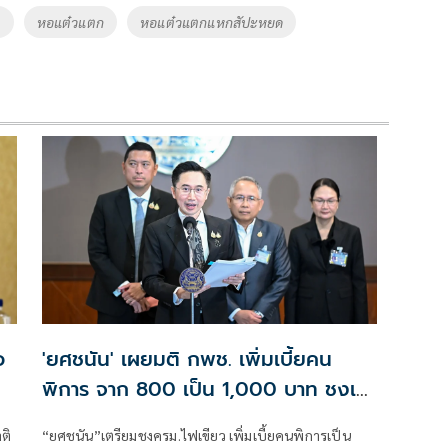
ย
หอแต๋วแตก
หอแต๋วแตกแหกสัปะหยด
อ
'ยศชนัน' เผยมติ กพช. เพิ่มเบี้ยคน
พิการ จาก 800 เป็น 1,000 บาท ชงเข้า
ครม. เดือนนี้
ติ
“ยศชนัน”เตรียมชงครม.ไฟเขียว เพิ่มเบี้ยคนพิการเป็น