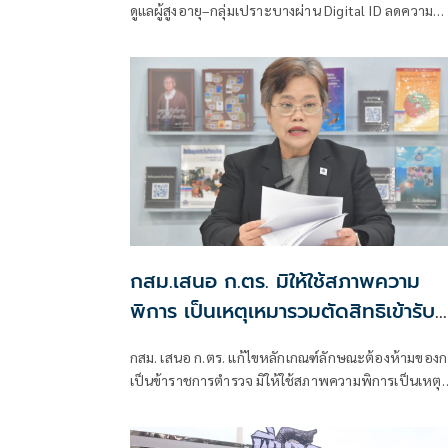
ดูแลผู้สูงอายุ–กลุ่มเปราะบางผ่าน Digital ID ลดความ
จำเป็นต้องใช้บัญชีร่วมกัน
กสม.เสนอ ก.ตร. มิให้ใช้สภาพความ
พิการ เป็นเหตุเหมารวมตัดสิทธิเข้ารับ
ราชการ
กสม. เสนอ ก.ตร. แก้ไขหลักเกณฑ์ลักษณะต้องห้ามของ
เป็นข้าราชการตำรวจ มิให้ใช้สภาพความพิการเป็นเหตุ
เหมารวมตัดสิทธิเข้ารับราชการ แนะพิจารณาความ
สามารถเป็นรายกรณี