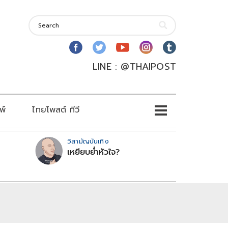
LINE : @THAIPOST
พ์
ไทยโพสต์ ทีวี
วิสามัญบันเทิง
เหยียบย่ำหัวใจ?