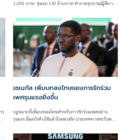
1,000 บาท- ทุ่มงบ 141 ล้านบาท ทำกายอุปกรณ์ผู้พิการ
-เตรียมจ่ายค่าตอบแทนผู้ช่วยดูแลคนพิการ
เซเนกัล เพิ่มบทลงโทษของการรักร่วม
เพศรุนแรงยิ่งขึ้น
การ
กฎหมายที่เพิ่มบทลงโทษสำหรับการรักร่วมเพศอย่าง
รุนแรง มีผลบังคับใช้แล้วในเซเนกัล ประเทศทางตะวันตก
ของแอฟริกา