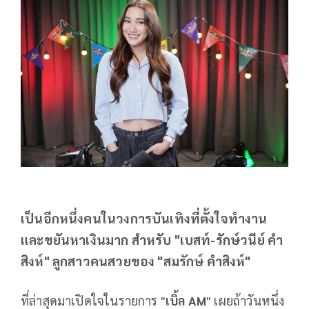
เป็นอีกหนึ่งคนในวงการบันเทิงที่ตั้งใจทำงาน
และขยันหาเงินมาก สำหรับ "เบสท์-รักษ์วนีย์ คำ
สิงห์" ลูกสาวคนสวยของ "สมรักษ์ คำสิงห์"
ที่ล่าสุดมาเปิดใจในรายการ "
เบิ้ล AM
" เผยถ้าวันหนึ่ง