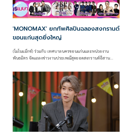
'MONOMAX' ยกทัพศิลปินฉลองสงกรานต์
ขอนแก่นสุดยิ่งใหญ่
(โมโนแม็กซ์) ร่วมกับ เทศบาลนครขอนแก่นและหน่วยงาน
พันธมิตร จัดแถลงข่าวงานประเพณีสุดยอดสงกรานต์อีสาน
เทศกาลดอกคูนเสียงแคนและถนนข้าวเหนียว ประจำปี 2568
ภายใต้แนวคิด "สุขีวิถีไทย รวมใจถนนข้าวเหนียว เที่ยวสนุกสาด
ถึงแก่น" พร้อมยึดมั่นมาตรการ "สนุก ปลอดภัย ไร้แอลกอฮอล์"
เพื่อรักษาไว้ซึ่งรากเหง้าทางวัฒนธรรมอันดีงามของท้องถิ่น