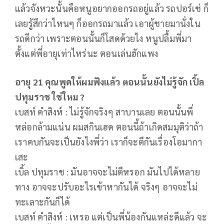
แล้วจังหวะนั้นคือหนูอยากออกรถอยู่แล้ว รถปอร์เช่ ก็
เลยรู้สึกว่าไหนๆ ก็ออกรถมาแล้ว เอาผู้ชายมานั่งใน
รถดีกว่า เพราะตอนนั้นก็โสดด้วยไง หนูปลื้มพี่มา
ตั้งแต่พี่อายุเท่าไหร่นะ ตอนเล่นฮักแพง
อายุ 21 คุณพูดให้ผมฟังแล้ว ตอนนั้นยังไม่รู้จัก เปิ้ล
ปทุมราช ใช่ใหม ?
เบสท์ คำสิงห์ : ไม่รู้จักจริงๆ สาบานเลย ตอนนั้นพี่
หล่อกล้ามแน่น ผมสกินเฮด ตอนนี้ถ้าเกิดสมมุติว่าถ้า
เราคบกันจะเป็นยังไงพี่ว่า เราก็จะตีกันเรื่องโอมากา
เสะ
เบิ้ล ปทุมราช : มันอาจจะไม่ตีหรอก มันไปได้หลาย
ทาง อาจจะปรับอะไรเข้าหากันได้ จริงๆ อาจจะไม่
ทะเลาะกันก็ได้
เบสท์ คำสิงห์ : เหรอ แต่เป็นพี่น้องกันแหล่ะดีแล้ว จะ