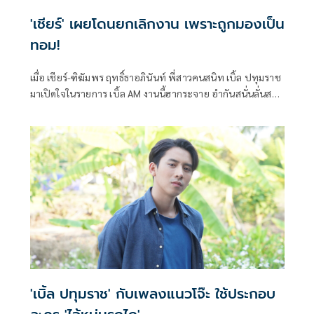
'เชียร์' เผยโดนยกเลิกงาน เพราะถูกมองเป็น
ทอม!
เมื่อ เชียร์-ฑิฆัมพร ฤทธิ์ธาอภินันท์ พี่สาวคนสนิท เบิ้ล ปทุมราช
มาเปิดใจในรายการ เบิ้ล AM งานนี้ฮากระจาย อำกันสนั่นลั่นสตูฯ
พร้อมเผยเรื่องการเปลี่ยนลุคใหม่ตัดผมสั้น ที่ใครๆ ก็มองว่าเป็น
สาวหล่อหรือเปล่า ตอบชัดตอนนี้คบได้ทั้งผู้หญิงและผู้ชาย ขอ
แค่มีความสบายใจ เผยเคยโดนยกเลิกงานเพราะถูกมองว่าเป็น
ทอม!
'เบิ้ล ปทุมราช' กับเพลงแนวโจ๊ะ ใช้ประกอบ