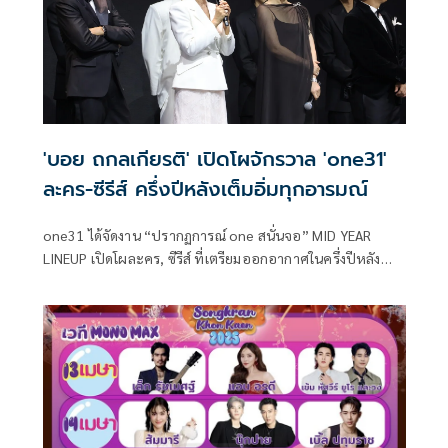
'บอย ถกลเกียรติ' เปิดโผจักรวาล 'one31'
ละคร-ซีรีส์ ครึ่งปีหลังเต็มอิ่มทุกอารมณ์
one31 ได้จัดงาน “ปรากฏการณ์ one สนั่นจอ” MID YEAR
LINEUP เปิดโผละคร, ซีรีส์ ที่เตรียมออกอากาศในครึ่งปีหลัง
2025 นี้ ด้วยคอนเทนต์คุณภาพระดับพรีเมียมที่หลากหลาย
รสชาติ พร้อมขนทัพนักแสดงมากฝีมือทั่วฟ้าเมืองไทย และนัก
แสดงรุ่นใหม่ที่น่าจับตามาประชันบทบาทกันอย่างคับคั่ง