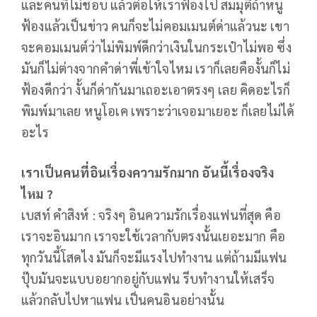
และคนที่ไม่ชอบ แล้วต่อให้เราฟ้องไป สมมุติถ้าหนู
ฟ้องแล้วเป็นข่าว คนก็จะไม่คอมเมนต์ด่าแล้วนะ เขา
จะคอมเมนต์ว่าไม่พิมพ์ดีกว่าเงินในกระเป๋าไม่พอ ซึ่ง
มันก็ไม่ต่างจากคำด่าพี่เข้าใจไหม เราก็เลยคืองั้นก็ไม่
ฟ้องดีกว่า งั้นก็ด่ากันมาเถอะเอาตรงๆ เลย คิดอะไรก็
พิมพ์มาเลย หนูโอเค เพราะว่าเจอมาเยอะ ก็เลยไม่ได้
อะไร
เราเป็นคนที่อินเรื่องความรักมาก อันนี้เรื่องจริง
ไหม ?
เบสท์ คำสิงห์ : จริงๆ อินความรักเรื่องแฟนที่สุด คือ
เราจะอินมาก เราจะใช้เวลากับตรงนั้นเยอะมาก คือ
ทุกวันนี้โสดไง มันก็จะมีแรงไปทำงาน แต่ถ้ามมีแฟน
ปุ๊บมันจะแบบอยากอยู่กับแฟน รีบทำงานให้เสร็จ
แล้วกลับไปหาแฟน เป็นคนอินอย่างนั้น