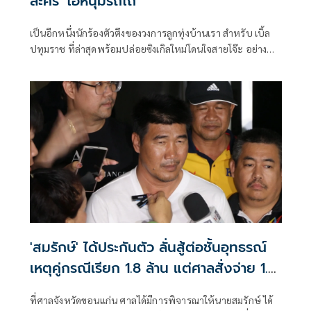
ละคร 'ไอ้หนุ่มรถไถ'
เป็นอีกหนึ่งนักร้องตัวตึงของวงการลูกทุ่งบ้านเรา สำหรับ เบิ้ล
ปทุมราช ที่ล่าสุดพร้อมปล่อยซิงเกิลใหม่โดนใจสายโจ๊ะ อย่าง
เพลง ไอ้หนุ่มรถไถ เพลงประกอบละคร ไอ้หนุ่มรถไถ ทางช่อง 8
ในเครือ อาร์เอส กรุ๊ป ที่เจ้าตัวรับบท แคน พระเอกมาดกวนสุด
ฮา งานนี้เรื่องความอินในบทเพลงหายห่วงเพราะเป็นแนวเพลง
ที่ถนัด แถมยังเข้าถึงเนื้อหาของเพลงแบบสุดๆ ที่บอกเล่าเรื่อง
ราวของตัวละครแคนออกมาในรูปแบบของบทเพลงได้อย่าง
สนุกสนาน
'สมรักษ์' ได้ประกันตัว ลั่นสู้ต่อชั้นอุทธรณ์
เหตุคู่กรณีเรียก 1.8 ล้าน แต่ศาลสั่งจ่าย 1.7
แสน
ที่ศาลจังหวัดขอนแก่น ศาลได้มีการพิจารณาให้นายสมรักษ์ ได้