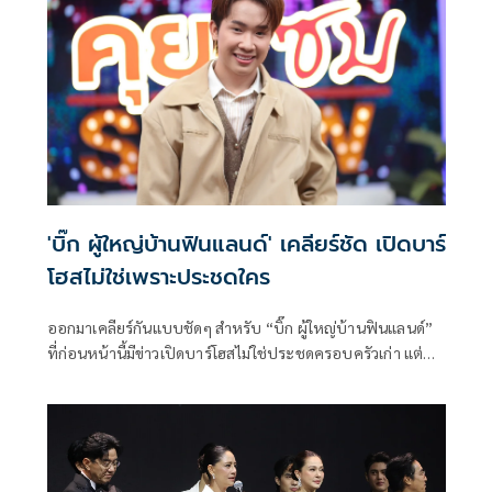
'บิ๊ก ผู้ใหญ่บ้านฟินแลนด์' เคลียร์ชัด เปิดบาร์
โฮสไม่ใช่เพราะประชดใคร
ออกมาเคลียร์กันแบบชัดๆ สำหรับ “บิ๊ก ผู้ใหญ่บ้านฟินแลนด์”
ที่ก่อนหน้านี้มีข่าวเปิดบาร์โฮสไม่ใช่ประชดครอบครัวเก่า แต่
เพราะอยากกินเด็กของตัวเอง? รวมไปถึงเรื่องหัวใจที่คนจับตา
ความสนิทกับสาว “เบสท์ รักษ์วนีย์” เกินเพื่อน? โดยเจ้าตัวได้
เปิดใจในรายการคุยแซ่บshow