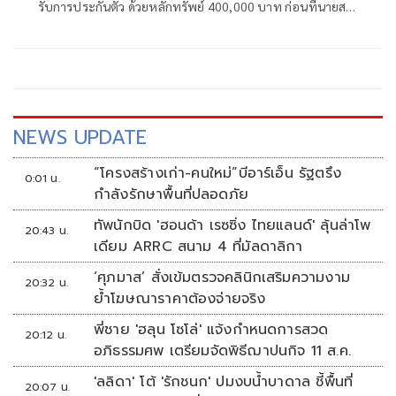
รับการประกันตัว ด้วยหลักทรัพย์ 400,000 บาท ก่อนที่นายสม
รักษ์ จะขึ้นรถออกไปพร้อมทนายความและคนในครอบครัว
NEWS UPDATE
“โครงสร้างเก่า-คนใหม่”บีอาร์เอ็น รัฐตรึง
0:01 น.
กำลังรักษาพื้นที่ปลอดภัย
ทัพนักบิด 'ฮอนด้า เรซซิ่ง ไทยแลนด์' ลุ้นล่าโพ
20:43 น.
เดียม ARRC สนาม 4 ที่มัลดาลิกา
‘ศุภมาส’ สั่งเข้มตรวจคลินิกเสริมความงาม
20:32 น.
ย้ำโฆษณาราคาต้องจ่ายจริง
พี่ชาย 'ฮลุน โซโล่' แจ้งกำหนดการสวด
20:12 น.
อภิธรรมศพ เตรียมจัดพิธีฌาปนกิจ 11 ส.ค.
'ลลิดา' โต้ 'รักชนก' ปมงบน้ำบาดาล ชี้พื้นที่
20:07 น.