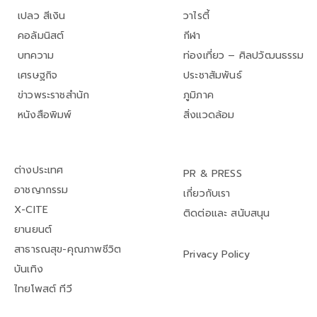
เปลว สีเงิน
วาไรตี้
คอลัมนิสต์
กีฬา
บทความ
ท่องเที่ยว – ศิลปวัฒนธรรม
เศรษฐกิจ
ประชาสัมพันธ์
ข่าวพระราชสำนัก
ภูมิภาค
หนังสือพิมพ์
สิ่งแวดล้อม
ต่างประเทศ
PR & PRESS
อาชญากรรม
เกี่ยวกับเรา
X-CITE
ติดต่อและ สนับสนุน
ยานยนต์
สาธารณสุข-คุณภาพชีวิต
Privacy Policy
บันเทิง
ไทยโพสต์ ทีวี