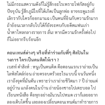
ไม่มีกระแสความดังก็ไม่รู้สึกอะไรเพราะโฟกัสอยู่กับ
ปัจจุบัน รู้สึกภูมิใจที่ได้เกิดเป็นลูกพ่อ อาจจะดูแรงที่
เลิกรากับใครก็ออกมาแฉ เป็นคนที่อินกับความรักมาก
ถ้าย้อนเวลากลับไปได้ก็ยังจะคบกับอดีตแฟนเก่า
น้ำตาไหลกลางรายการ ลั่น! หากมีความรักครั้งต่อไป
ก็ไม่อยากรีบร้อนอีก
คอนเทนส์ต่างๆ หรือที่ทำร่วมกับพี่ๆ ศิลปินใน
วงการ ใครเป็นคนคิดให้เรา ?
เบสท์ คำสิงห์ : หนูเป็นคนคิด คือตอนแรกเราถ่ายเป็น
ไลฟ์สไตล์ก่อน ถ่ายครอบครัวอะไรแบบนี้ จนวันหนึ่ง
เราถึงจุดที่มันตัน เพราะว่าเราถ่ายชีวิตมา 7 ปี ถ่ายแต่
อยู่บ้าน แกล้งคนในบ้าน ถ่ายน้องชายไปเตะบอล ไป
เรียนหนังสือ คือทุกอย่างมันวนไปหมด เราก็เลยอยาก
ลองเติบโตขึ้น เลยลองเปลี่ยนคอนเทนต์มาทำรายการ