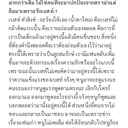
มากกว่าเดิม ไม่ใช่คนที่จะมาปกป้องจากดราม่าแต่
คือมาเพราะรักเบสท์ ?
เบสท์ คำสิงห์ : จะร้องไห้เลย (น้ำตาไหล) คือเบสท์ไม่
กล้าคิดแบบนั้น คือเราจะถ่อมตัวเองตลอด คือการที่
เราเป็นเด็กแล้วมาอยู่ตรงนี้แล้วมีคนชื่นชอบ สิ่งหนึ่ง
ที่ต้องคำนึงตลอดคือเราต้องถ่อมตัวเองไว้ว่ามาอยู่
ตรงนี้ได้เพราะว่าเป็นลูกสมรักษ์ เรามีแฟนคลับเพิ่ม
ขึ้นอาจจะด้วยกระแสเรื่องความรักหรืออะไรแบบนี้
เพราะฉะนั้นเบสท์ไม่เคยคิดว่ามาอยู่ตรงนี้ได้เพราะ
ว่าความแข็งแรงของเบสท์ จริงๆ หนูอาจจะดูแรงนะ
คนจะมองว่าหนูดูแรงพูดตามตรงนะ เลิกกับใครก็
ออกมาแฉ ออกมาพูดอะไรอย่างงี้ จริงๆหนูก็พูดและ
บอกตลอดว่ามานั่งอยู่ตรงนี้ได้ ส่วนหนึ่งที่คนจากไม่
ชอบและกลายเป็นมาชอบ อาจจะเป็นเพราะข่าว
เรื่องแฟนเก่า หนูไม่เคยลืม ต่อให้ย้อนกลับไปหนูก็จะ