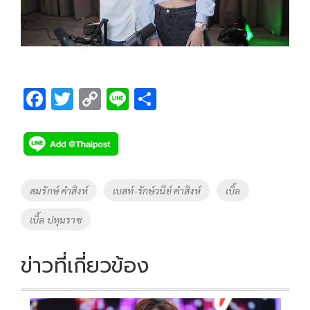
F
T
C
Li
S
ac
wi
o
n
h
e
tt
p
e
ar
b
er
y
e
o
Li
Tags
สมรักษ์ คำสิงห์
เบสท์-รักษ์วนีย์ คำสิงห์
เบิ้ล
o
n
เบิ้ล ปทุมราช
k
k
ข่าวที่เกี่ยวข้อง