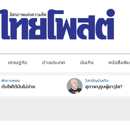
เศรษฐกิจ
ต่างประเทศ
บันเทิง
หนังสือพิม
ผักกาดหอม
วิสามัญบันเทิง
ดับไฟใต้มันไม่ง่าย
สุภาพบุรุษผู้อาวุโส?