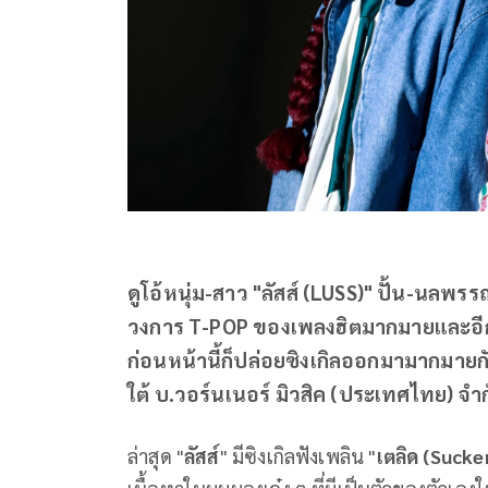
ดูโอ้หนุ่ม-สาว "ลัสส์ (LUSS)" ปั้น-นลพรรณ 
วงการ T-POP ของเพลงฮิตมากมายและอีกห
ก่อนหน้านี้ก็ปล่อยซิงเกิลออกมามากมายกั
ใต้ บ.วอร์นเนอร์ มิวสิค (ประเทศไทย) จำ
ล่าสุด "
ลัสส์
" มีซิงเกิลฟังเพลิน "
เตลิด (Sucke