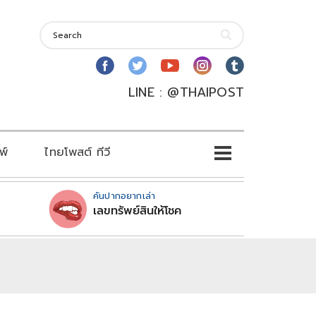
LINE : @THAIPOST
พ์
ไทยโพสต์ ทีวี
คันปากอยากเล่า
เลขทรัพย์สินให้โชค