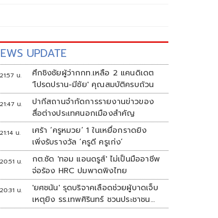
EWS UPDATE
ศึกชิงชัยผู้ว่ากกท.เหลือ 2 แคนดิเดต
21:57 น.
'โปรดปราน-มีชัย' คุณสมบัติครบถ้วน
ปากีสถานจำกัดการรายงานข่าวของ
21:47 น.
สื่อต่างประเทศนอกเมืองสำคัญ
เศร้า ‘ครูหมวย’ 1 ในเหยื่อกราดยิง
21:14 น.
เพิ่งรับรางวัล ‘ครูดี ครูเก่ง’
กต.ซัด 'ทอม แอนดรูส์' ไม่เป็นมืออาชีพ
20:51 น.
จ่อร้อง HRC ปมพาดพิงไทย
'ยศชนัน' รุดบริจาคเลือดช่วยผู้บาดเจ็บ
20:31 น.
เหตุยิง รร.เทพศิรินทร์ ชวนประชาชน
ร่วมบริจาค