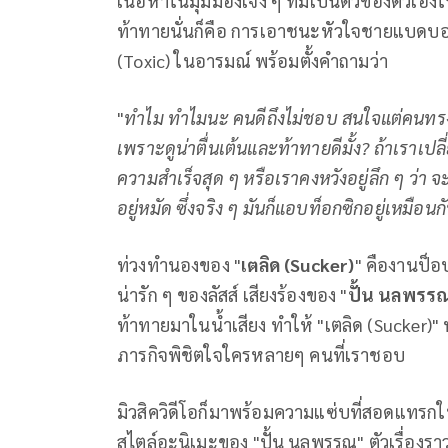
เนื้อหาในมุมมองเจ๋ง ๆ ที่มีเป็นตัวของตัวเอ
ท้าทายนั่นก็คือ การเอาชนะหัวใจชายแบดบอย (B
(Toxic) ในอารมณ์ พร้อมตั้งคำถามว่า
"
ทำไม ทำไมนะ คนดีถึงไม่ชอบ สนใจแต่คนทรง
เพราะดูน่าตื่นเต้นและท้าทายดีมั้ง? ถ้าเราเป
ความสำเร็จสุด ๆ หรือเราคงหวังอยู่ลึก ๆ ว่า
อยู่หมัด ซึ่งจริง ๆ มันก็แอบท็อกซิกอยู่เหมือนก
ท่วงทำนองของ "
เตลิด (Sucker)
" คืองานป็อป
น่ารัก ๆ ของลัสส์ เสียงร้องของ "
ปั้น นลพรร
ท้าทายมาในน้ำเสียง ทำให้ "เตลิด (Sucker)
ภารกิจพิชิตใจใครหลายๆ คนที่เราชอบ
มิวสิควิดีโอก็มาพร้อมความแซ่บที่สอดแทรกใน
สไตล์อะนิเมะของ "ปั้น นลพรรณ" ตัวเรื่องราวจ