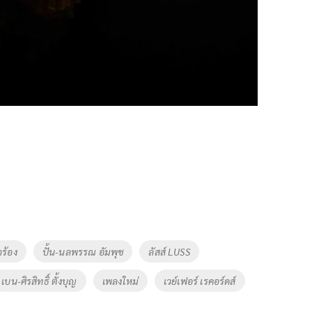
กร้อง
ปั้น-นลพรรณ อัมพุช
ลัสส์ LUSS
เบน-ศิรสิทธิ์ ตั้งบุญ
เพลงใหม่
เวย์เฟอร์ เรคอร์ดส์