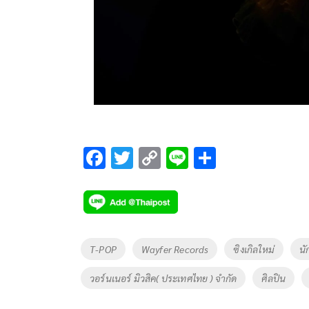
F
T
C
Li
S
ac
wi
o
n
h
e
tt
p
e
ar
b
er
y
e
o
Li
Tags
T-POP
Wayfer Records
ซิงเกิลใหม่
นั
o
n
วอร์นเนอร์ มิวสิค( ประเทศไทย ) จำกัด
ศิลปิน
k
k