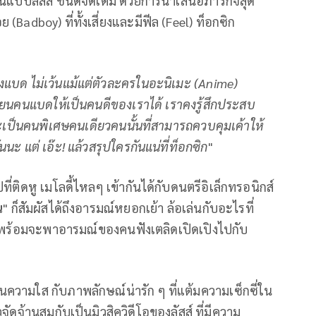
งในแบบลัสส์ ชนิดจัดเต็ม ด้วยการนำเสนอภารกิจสุด
adboy) ที่ทั้งเสี่ยงและมีฟีล (Feel) ท็อกซิก
แบด ไม่เว้นแม้แต่ตัวละครในอะนิเมะ (Anime)
ลี่ยนคนแบดให้เป็นคนดีของเราได้ เราคงรู้สึกประสบ
 จะเป็นคนพิเศษคนเดียวคนนั้นที่สามารถควบคุมเค้าให้
ันนะ แต่ เอ๊ะ! แล้วสรุปใครกันแน่ที่ท็อกซิก
"
ที่ติดหู เมโลดี้ไหลๆ เข้ากันได้กับดนตรีอิเล็กทรอนิกส์
ณ
" ก็สัมผัสได้ถึงอารมณ์หยอกเย้า ล้อเล่นกับอะไรที่
" พร้อมจะพาอารมณ์ของคนฟังเตลิดเปิดเปิงไปกับ
ความใส กับภาพลักษณ์น่ารัก ๆ ที่แต้มความเซ็กซี่ใน
ัดจ้านสมกับเป็นมิวสิควิดีโอของลัสส์ ที่มีความ