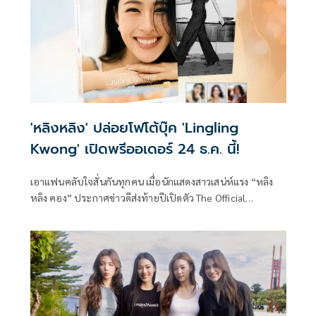
ขาด
'หลิงหลิง' ปล่อยโฟโต้บุ๊ค 'Lingling
Kwong' เปิดพรีออเดอร์ 24 ธ.ค. นี้!
เอาแฟนคลับใจสั่นกันทุกคน เมื่อนักแสดงสาวเสน่ห์แรง “หลิง
หลิง คอง” ประกาศข่าวดีส่งท้ายปีเปิดตัว The Official
Photobook of “Lingling Kwong” โฟโต้บุ๊คเดี่ยวเล่มแรกที่จะ
พาแฟน ๆ ไปเปิดมุมมองตัวตนอีกด้านผ่านภาพถ่ายที่ถ่ายทอด
เสน่ห์ในลุคธรรมชาติ ขี้เล่น สดใส แต่แฝงไปด้วยความเท่