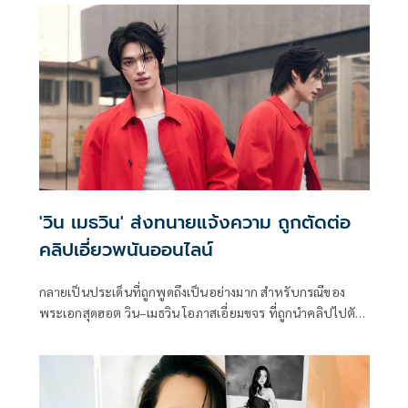
'วิน เมธวิน' ส่งทนายแจ้งความ ถูกตัดต่อ
คลิปเอี่ยวพนันออนไลน์
กลายเป็นประเด็นที่ถูกพูดถึงเป็นอย่างมาก สำหรับกรณีของ
พระเอกสุดฮอต วิน–เมธวิน โอภาสเอี่ยมขจร ที่ถูกนำคลิปไปตัด
ต่อโดยไมได้รับอนุญาต แถมยังถูกนำไปใช้ในการโปรโมทเว็บ
ไซด์ผิดกฎหมาย งานนี้ทางศิลปินและต้นสังกัดอย่างจีเอ็มเอ็มทีวี
ไม่รอช้า รีบส่งทนายความเข้าแจ้งความเพื่อดำเนินคดีต่อผู้ที่
กระทำผิด และขอให้แฟนคลับและประชาชนอย่างหลงเชื่อเด็ด