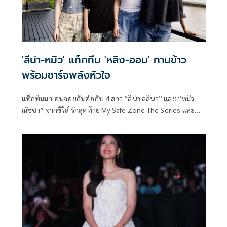
'ลีน่า-หมิว' แท็กทีม 'หลิง-ออม' ทานข้าว
พร้อมชาร์จพลังหัวใจ
แท็กทีมมาเอนจอยกันต่อกับ 4 สาว “ลีน่า ลลินา” และ “หมิว
ณัชชา” จากซีรีส์ รักสุดท้าย My Safe Zone The Series และ
“หลิงหลิง คอง” กับ “ออม กรณ์นภัส” จากซีรีส์ เพียงเธอ Only
You The Series ทางช่อง 3 หลังจากแข่งเกมสุดฮาในอีพีแรกจน
คนดูขำกันทั้งโซเชียล ก็ขอเปลี่ยนโหมดมาชาร์จพลังใจแบบอิ่ม
ท้อง ใน “Special Vlog LenaMiu X LingOrm” EP.2