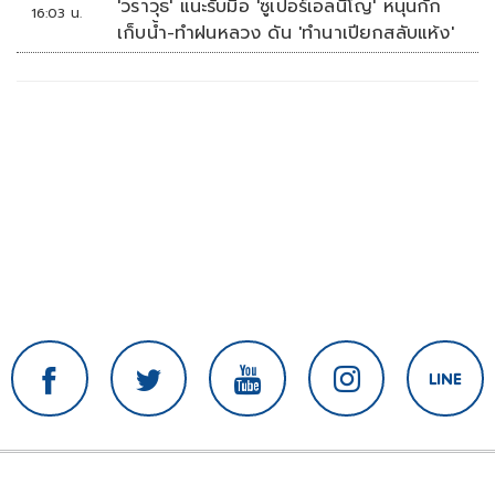
'วราวุธ' แนะรับมือ 'ซูเปอร์เอลนีโญ' หนุนกัก
16:03 น.
เก็บน้ำ-ทำฝนหลวง ดัน 'ทำนาเปียกสลับแห้ง'