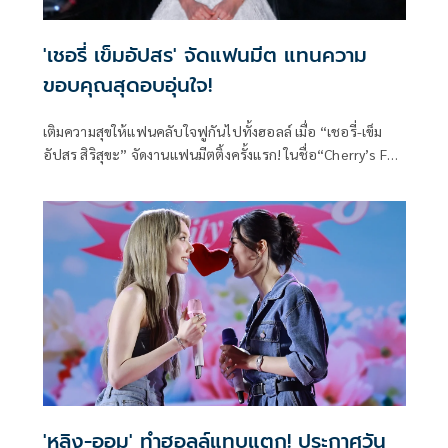
'เชอรี่ เข็มอัปสร' จัดแฟนมีต แทนความ
ขอบคุณสุดอบอุ่นใจ!
เติมความสุขให้แฟนคลับใจฟูกันไปทั้งฮอลล์ เมื่อ “เชอรี่-เข็ม
อัปสร สิริสุขะ” จัดงานแฟนมีตติ้งครั้งแรก! ในชื่อ“Cherry’s Fan
Appreciation From my heart to yours” ณ Phenix
Auditorium Hall โครงการฟีนิกซ์ ประตูน้ำ เพื่อแทนคำขอบคุณ
แฟน ๆ ที่คอยติดตามและสนับสนุนเสมอมาตลอดระยะเวลา 29
ปี บนเส้นทางวงการบันเทิง หลังจากห่างหายจากการแสดงไป
พักใหญ่ ก็หวนคืนการแสดงอีกครั้งในซีรีส์แซฟฟิกครั้งแรก กับ
บท “ประธาน” จากเรื่อง “เพียงเธอ Only You The Series”
ทางช่อง 3
'หลิง-ออม' ทำฮอลล์แทบแตก! ประกาศวัน