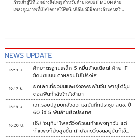
ก้าวเข้าสู่ปีที่ 2 อย่างยิ่งใหญ่ สำหรับค่าย RABBIT MOON ค่าย
เพลงคุณภาพที่เปิดโอกาสให้ศิลปินได้โชว์ฝีมือทางด้านดนตรีกัน
แบบจัดเต็ม ล่าสุด พร้อมเปิด LINEUP ส่งทัพศิลปินรุ่นใหม่ สู่
วงการเพลงไทย โดยร่วมมือกับโปรดิวเซอร์ชื่อดังฝีมือขั้นเทพ ที่
แท็กทีมมาสร้างสรรค์ผลงานเพลง โดยเปิดโอกาสให้กับศิลปินรุ่น
ใหม่ได้โชว์ศักยภาพและฝีมือกันอย่างเต็มที่ พร้อมซัปพอร์ตให้
ศิลปินได้พัฒนาทักษะทางด้านดนตรี และผลักดันศิลปินไทย
เลเวลอัพสู่เวทีสากล
NEWS UPDATE
ศึกมาตรฐานเหล็ก 5 หมื่นล้านเดือด! ฝ่าย IF
16:58 น.
ซัดมติแบนเตาหลอมไม่โปร่งใส
ยกเลิกเที่ยวบินและเร่งอพยพในจีน พายุไต้ฝุ่น
16:47 น.
ดอลฟินกำลังใกล้เข้ามา
แกะรอยปฐมบทฮั้วสว. แฉบันทึกประชุม สนช. ปี
16:38 น.
60 ใช้ 5 พันล้านยึดประเทศ
เอ๊ะ! 'อนุทิน' โพสต์วิ่งหัวชนกำแพงทุกวัน แต่
16:20 น.
กำแพงก็ยังสูงขึ้น ถ้ายังคงวิ่งชนอยู่มันก็เจ็บ
หัวอีก