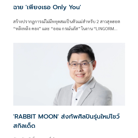
ฉาย 'เพียงเธอ Only You'
สร้างปรากฏการณ์ไม่มีหยุดสมเป็นตัวแม่สำหรับ 2 สาวสุดฮอต
“หลิงหลิง คอง” และ “ออม กรณ์นภัส” ในงาน “LINGORM
BIRTHDAY CHARITY 2025” เมื่อวันที่ 17 พฤษภาคม 2568 ที่
MCC Hall, The Mall Lifestore งามวงศ์วาน ที่ชวนเจ้าความรัก
มาร่วมเบิร์ดเดย์และสร้างความทรงจำสุดพิเศษ เนื่องในวันคล้าย
วันเกิดเดือน พฤษภาคม ของทั้
'RABBIT MOON' ส่งทัพศิลปินรุ่นใหม่โชว์
สกิลเด็ด