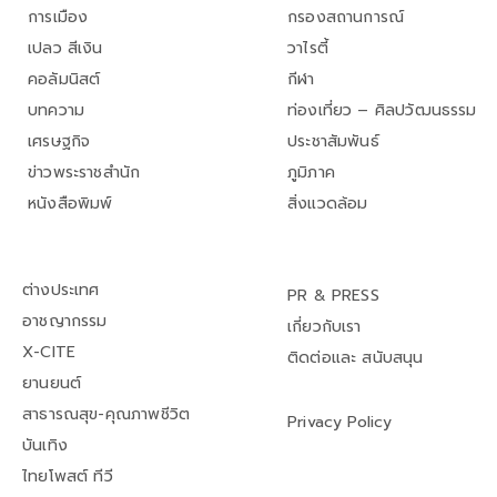
การเมือง
กรองสถานการณ์
เปลว สีเงิน
วาไรตี้
คอลัมนิสต์
กีฬา
บทความ
ท่องเที่ยว – ศิลปวัฒนธรรม
เศรษฐกิจ
ประชาสัมพันธ์
ข่าวพระราชสำนัก
ภูมิภาค
หนังสือพิมพ์
สิ่งแวดล้อม
ต่างประเทศ
PR & PRESS
อาชญากรรม
เกี่ยวกับเรา
X-CITE
ติดต่อและ สนับสนุน
ยานยนต์
สาธารณสุข-คุณภาพชีวิต
Privacy Policy
บันเทิง
ไทยโพสต์ ทีวี