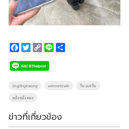
F
T
C
Li
S
ac
wi
o
n
h
e
tt
p
e
ar
b
er
y
e
o
Li
Tags
linglingkwong
winmetawin
วิน เมธวิน
o
n
หลิงหลิง คอง
k
k
ข่าวที่เกี่ยวข้อง