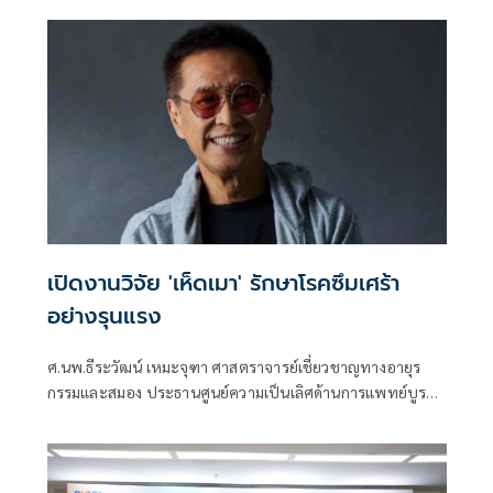
เปิดงานวิจัย 'เห็ดเมา' รักษาโรคซึมเศร้า
อย่างรุนแรง
ศ.นพ.ธีระวัฒน์ เหมะจุฑา ศาสตราจารย์เชี่ยวชาญทางอายุร
กรรมและสมอง ประธานศูนย์ความเป็นเลิศด้านการแพทย์บูรณ
าการ และสาธารณสุข มหาวิทยาลัยรังสิต โพสต์ข้อความผ่านเฟ
ซบุ๊กเรื่อง สถานะของเห็ดเมา