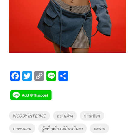
F
T
C
Li
S
ac
wi
o
n
h
e
tt
p
e
ar
b
er
y
e
o
Li
Tags
WOODY INTERVIE
กรามค้าง
ตาเหลือก
o
n
ภาพหลอน
วู้ดดี้-วุฒิธร มิลินทจินดา
เมร่อน
k
k