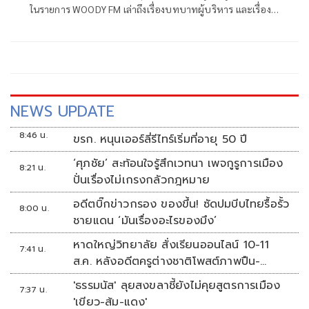
ในรายการ WOODY FM เล่าถึงเรื่องบทบาทผู้บริหาร และเรื่อง
ความรัก เผยรัก 8 ปีเหมือนคู่คิดช่วยเตือนสติ เคยโฟกัสงานมาก
เกินไป จนไม่มีความสุขในการใช้ชีวิต
NEWS UPDATE
8:46 น.
ขรก. หนุนเออร์ลี่รีไทร์เริ่มที่อายุ 50 ปี
‘ศุภชัย’ สะท้อนใจรู้สึกเวทนา เพจกูรูการเมือง
8:21 น.
ปั่นเรื่องไม่เกรงกลัวกฎหมาย
อดีตบิ๊กข่าวกรอง ของขึ้น! ซัดปมบีบไทยรื้อรั้ว
8:00 น.
ชายแดน ‘มันเรื่องอะไรของมึง’
หาดใหญ่วิทยาลัย สั่งเรียนออนไลน์ 10-11
7:41 น.
ส.ค. หลังอดีตครูต่างชาติโพสต์ภาพปืน-
ข้อความข่มขู่
'ธรรมนัส' ลุยสงขลาชี้ยังไม่คุยสูตรการเมือง
7:37 น.
'เขียว-ส้ม-แดง'