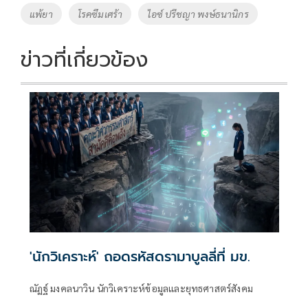
แพ้ยา
โรคซึมเศร้า
ไอซ์ ปรีชญา พงษ์ธนานิกร
ข่าวที่เกี่ยวข้อง
'นักวิเคราะห์' ถอดรหัสดรามาบูลลี่ที่ มข.
ณัฏฐ์ มงคลนาวิน นักวิเคราะห์ข้อมูลและยุทธศาสตร์สังคม