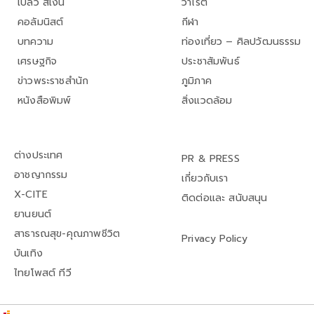
เปลว สีเงิน
วาไรตี้
คอลัมนิสต์
กีฬา
บทความ
ท่องเที่ยว – ศิลปวัฒนธรรม
เศรษฐกิจ
ประชาสัมพันธ์
ข่าวพระราชสำนัก
ภูมิภาค
หนังสือพิมพ์
สิ่งแวดล้อม
ต่างประเทศ
PR & PRESS
อาชญากรรม
เกี่ยวกับเรา
X-CITE
ติดต่อและ สนับสนุน
ยานยนต์
สาธารณสุข-คุณภาพชีวิต
Privacy Policy
บันเทิง
ไทยโพสต์ ทีวี