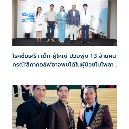
โรคซึมเศร้า เด็ก-ผู้ใหญ่ ป่วยพุ่ง 1.3 ล้านคน
กรณี'สีกากอล์ฟ'อาจพบได้ในผู้ป่วยไบโพลาร์