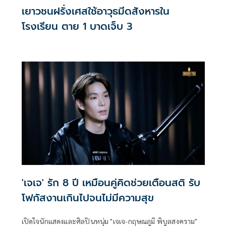
เยาวชนฝรั่งเศสใช้อาวุธมีดสังหารใน
โรงเรียน ตาย 1 บาดเจ็บ 3
'เจเจ' รัก 8 ปี เหมือนคู่คิดช่วยเตือนสติ รับ
โฟกัสงานเกินไปจนไม่มีความสุข
เปิดใจนักแสดงและศิลปินหนุ่ม "เจเจ-กฤษณภูมิ พิบูลสงคราม"