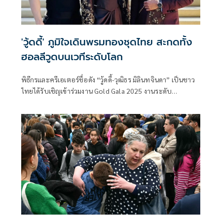
'วู้ดดี้' ภูมิใจเดินพรมทองชุดไทย สะกดทั้ง
ฮอลลีวูดบนเวทีระดับโลก
พิธีกรและครีเอเตอร์ชื่อดัง “วู้ดดี้-วุฒิธร มิลินทจินดา” เป็นชาว
ไทยได้รับเชิญเข้าร่วมงาน Gold Gala 2025 งานระดับ
นานาชาติที่ยิ่งใหญ่ที่สุดของชาวเอเชียแปซิฟิกในสหรัฐฯ ซึ่ง
รวบรวมบุคคลสำคัญจากหลากหลายวงการ ทั้งเทคโนโลยี ความ
บันเทิง และแฟชั่น เพื่อเฉลิมฉลองความสำเร็จและเชิดชูความ
หลากหลายทางวัฒนธรรม