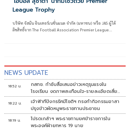
'โอปอล สุชาตา' นำทีมโชว์ถ้วย Premier
League Trophy
บริษัท จัสมิน อินเตอร์เนชั่นแนล จำกัด (มหาชน) หรือ JAS ผู้ได้
ลิขสิทธิ์จาก The Football Association Premier League
Limited (Premier League) อย่างเป็นทางการแต่เพียงผู้เดียว
(Exclusivity right) ในการถ่ายทอดสดฟุตบอลพรีเมียร์ลีกและ
เอมิเรตส์ เอฟเอ คัพ ตลอด 6 ฤดูกาล ใน 3 ประเทศ ได้แก่
ประเทศไทย ประเทศลาว และประเทศกัมพูชา อย่างเต็มรูป
แบบ จัดงานแถลงข่าว New Season New Home
NEWS UPDATE
กสทช. กำชับสื่อเสนอข่าวเหตุรุนแรงใน
18:52 น.
โรงเรียน งดภาพสะเทือนใจ-รายละเอียดเสี่ยง
เลียนแบบ
เจ้าฟ้าทีปังกรรัศมีโชติฯ ทรงทำกิจกรรมอาสา
18:22 น.
ปรุงข้าวผัดหมูพระราชทานประชาชน
โปรดเกล้าฯ พระราชทานยศข้าราชการใน
18:19 น.
พระองค์ฝ่ายทหาร 19 นาย