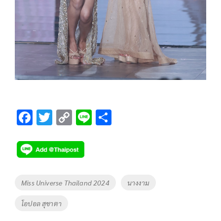
F
T
C
Li
S
ac
wi
o
n
h
e
tt
p
e
ar
b
er
y
e
o
Li
Tags
Miss Universe Thailand 2024
นางงาม
o
n
โอปอล สุชาตา
k
k