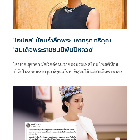
'โอปอล' น้อมรำลึกพระมหากรุณาธิคุณ
'สมเด็จพระราชชนนีพันปีหลวง'
โอปอล สุชาตา มิสเวิลด์คนแรกของประเทศไทย โพสต์น้อม
รำลึกในพระมหากรุณาธิคุณอันหาที่สุดมิได้ แด่สมเด็จพระนาง
เจ้าสิริกิติ์ พระบรมราชินีนาถ พระบรมราชชนนีพันปีหลวงทรง
เป็นแรงบันดาลใจให้ดำเนินชีวิตด้วยความเสียสละ ความงามจาก
ภายใน และการทำประโยชน์เพื่อผู้อื่น