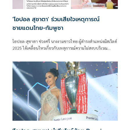
'โอปอล สุชาตา' ร่วมเสียใจเหตุการณ์
ชายแดนไทย-กัมพูชา
โอปอล-สุชาตา ช่วงศรี นางงามชาวไทย ผู้ดำรงตำแหน่งมิสเวิลด์
2025 ได้เคลื่อนไหวเกี่ยวกับเหตุการณ์ความไม่สงบบริเวณ
ชายแดนไทย-กัมพูชา ผ่านเฟซบุ๊กส่วนตัว รวมถึงได้แสดงความ
เสียใจต่อความสูญเสียที่เกิดขึ้น พร้อมย้ำ สันติภาพไม่ใช่
สัญลักษณ์ของความอ่อนแอและความเมตตากรุณาไม่ใช่การยอม
แพ้