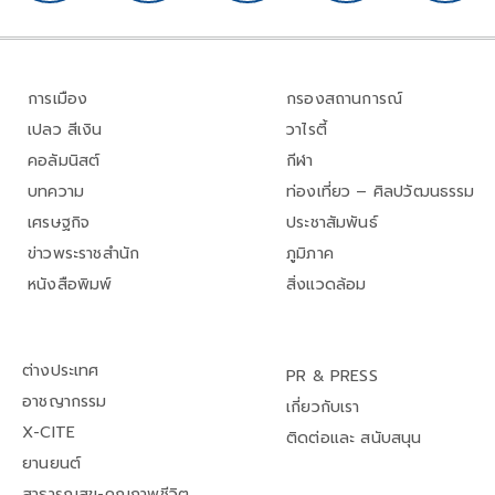
การเมือง
กรองสถานการณ์
เปลว สีเงิน
วาไรตี้
คอลัมนิสต์
กีฬา
บทความ
ท่องเที่ยว – ศิลปวัฒนธรรม
เศรษฐกิจ
ประชาสัมพันธ์
ข่าวพระราชสำนัก
ภูมิภาค
หนังสือพิมพ์
สิ่งแวดล้อม
ต่างประเทศ
PR & PRESS
อาชญากรรม
เกี่ยวกับเรา
X-CITE
ติดต่อและ สนับสนุน
ยานยนต์
สาธารณสุข-คุณภาพชีวิต