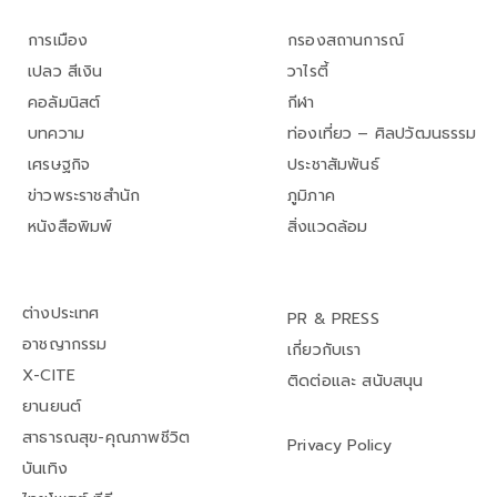
การเมือง
กรองสถานการณ์
เปลว สีเงิน
วาไรตี้
คอลัมนิสต์
กีฬา
บทความ
ท่องเที่ยว – ศิลปวัฒนธรรม
เศรษฐกิจ
ประชาสัมพันธ์
ข่าวพระราชสำนัก
ภูมิภาค
หนังสือพิมพ์
สิ่งแวดล้อม
ต่างประเทศ
PR & PRESS
อาชญากรรม
เกี่ยวกับเรา
X-CITE
ติดต่อและ สนับสนุน
ยานยนต์
สาธารณสุข-คุณภาพชีวิต
Privacy Policy
บันเทิง