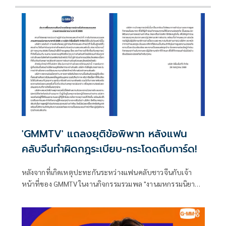
'GMMTV' แถลงยุติข้อพิพาท หลังแฟน
คลับจีนทำผิดกฎระเบียบ-กระโดดถีบการ์ด!
หลังจากที่เกิดเหตุปะทะกันระหว่างแฟนคลับชาวจีนกับเจ้า
หน้าที่ของ GMMTV ในงานกิจกรรมรวมพล "งานมหกรรมนิยาย
นานาชาติ 2026" เมื่อแฟนคลับชาวจีนรายหนึ่งทำผิดกฎ
ระเบียบของงาน โดยแฟนคลับชาวไทยหลายคนมีการโพสต์ถึง
เหตุการร์ดังกล่าวเต็มโซเชียล