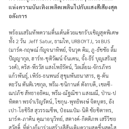
แห่งความบันเทิงเพลิดเพลินไปกับแสงสีเสียงสุด
อลังการ
พร้อมเสริมทัพความตื่นเต้นด้วยแขกรับเชิญสุดพิเศษ
ทั้ง 2 วัน Jeff Satur, ธามไท, URBOYTJ, วง BUS
(มาร์ค-กฤษณ์ กัญจนาทิพย์, จินวุค คิม, ภู-ธัชชัย ลิ้ม
ปัญญากุล, ฮาร์ท-ชุติวัฒน์ จันเคน, จั๋ง-ธีร์ บุญเสริมสุ
วงศ์), คริส-พีรวัส แสงโพธิรัตน์, วิลเลี่ยม-จักรภัทร
แก้วพันธุ์, เพิร์ธ-ธนพนธ์ สุขุมพันธนาสาร, ตู-ต้น
ตะวัน ตันติเวชกุล, พรีม-ชนิกานต์ ตังกบดี, เชลซี-
ณปภัช สัทธาอธิคม, พรีม-ณัฐณิชา แสงมณี, ป่าน-ป
ทิตตา พรจำเริญรัตน์, โชกุน-พุทธิพงษ์ จิตบุตร, อัง
เปา-โอชิริส สุวรรณชีพ, ป๋อมแป๋ม-นิติ ชัยชิตาทร,
มาร์ค-ภาคิน คุณาอนุวิทย์, สตางค์-กิตติภพ เสรีวิชย
สวัสดิ์ ที่ต่างก็มาร่วมสร้างสีสันเติมความสดชื่นสดใส