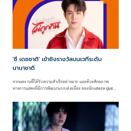
'ซี เดชชาติ' เข้าชิงรางวัลบนเวทีระดับ
นานาชาติ
จากผลงานที่ได้รับความสำเร็จอย่างมาก และด้วยศักยภาพ
ทางการแสดงที่มีการพัฒนาแบบต่อเนื่อง ของนักแสดงหนุ่มฮอต
มาแรงเกินต้านอย่าง ซี-เดชชาติ ทาศิลป์ จาก GMMTV คอน
เทนต์โพรไวเดอร์ชั้นนำของ เมืองไทย ในเครือบริษัท เดอะ วัน
เอ็นเตอร์ไพรส์ จำกัด (มหาชน)