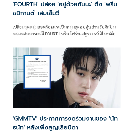
'FOURTH' ปล่อย 'อยู่ด้วยกันนะ' ดึง 'พรีม
ชนิกานต์' เล่มเอ็มวี
เปลี่ยนลุคหนุ่มฮอตร้อนแรงเป็นหนุ่มสุดอบอุ่น สำหรับศิลปิน
หนุ่มหล่ออารมณ์ดี FOURTH หรือ โฟร์ท-ณัฐวรรธน์ จิโรชน์ธิกุล
จาก RISER MUSIC ที่ในปีนี้คัมแบ็คซิงเกิลใหม่ ฟังสบาย สไตล์
R&B อยู่ด้วยกันนะ (Every Single Day) พร้อมดึงนางเอกสาว
สวย พรีม-ชนิกานต์ ตังกบดี ร่วมแสดงเอ็มวี เปลี่ยนบรรยากาศ
ค่ำคืนที่วุ่นวายให้กลายเป็นคืนเรียบง่ายเมื่อได้เจอ “คนที่ใช่”
แถมได้นักแต่งเพลงมือทอง เบื้องหลังความสำเร็จเพลงดังอย่าง
OZEEOOS (โอซีอุส) หรือ อู๊ด-อำนาจ ศรีสังข์ มาแต่งเนื้อร้อง
และทำหน้าที่โปรดิวเซอร์ สร้างโทนดนตรีที่นุ่มและเข้าถึงง่ายให้
กับซิงเกิลนี้อีกด้วย
'GMMTV' ประกาศการงดร่วมงานของ 'นัท
ธนัท' หลังเพิ่งสูญเสียบิดา