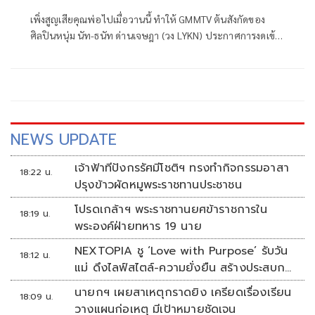
เพิ่งสูญเสียคุณพ่อไปเมื่อวานนี้ ทำให้ GMMTV ต้นสังกัดของ
ศิลปินหนุ่ม นัท-ธนัท ด่านเจษฎา (วง LYKN) ประกาศการงดเข้า
ร่วมงานในช่วงนี้
NEWS UPDATE
เจ้าฟ้าทีปังกรรัศมีโชติฯ ทรงทำกิจกรรมอาสา
18:22 น.
ปรุงข้าวผัดหมูพระราชทานประชาชน
โปรดเกล้าฯ พระราชทานยศข้าราชการใน
18:19 น.
พระองค์ฝ่ายทหาร 19 นาย
NEXTOPIA ชู ‘Love with Purpose’ รับวัน
18:12 น.
แม่ ดึงไลฟ์สไตล์-ความยั่งยืน สร้างประสบกา
รณ์ช้อปปิงมีความหมาย
นายกฯ เผยสาเหตุกราดยิง เครียดเรื่องเรียน
18:09 น.
วางแผนก่อเหตุ มีเป้าหมายชัดเจน