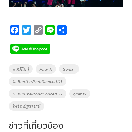
F
T
C
Li
S
ac
wi
o
n
h
e
tt
p
e
ar
b
er
y
e
o
Li
Tags
#เจมีไนน์
Fourth
Gemini
o
n
GFRunTheWorldConcertD1
k
k
GFRunTheWorldConcertD2
gmmtv
โฟร์ท ณัฐวรรธน์
ข่าวที่เกี่ยวข้อง