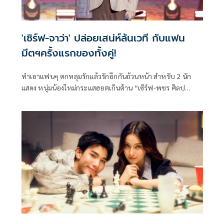
'เซิร์ฟ-จาว่า' ปล่อยเสน่ห์ล้นเวที กับแฟน
มีตฯครั้งแรกของทั้งคู่!
ทำเอาแฟนๆ ตกหลุมรักแล้วรักอีกกันถ้วนหน้า สำหรับ 2 นัก
แสดง หนุ่มน้องใหม่กระแสฮอตเกินต้าน “เซิร์ฟ-พชร ศิลป
สุนทร” และ “จาว่า-พบธรรม หรรษา” จาก “GMMTV” คอน
เทนต์โพรไวเดอร์ชั้นนำของเมืองไทย ที่สร้างความทรงจำแรก
ปล่อยเสน่ห์ล้นเวที พร้อมเอนเนอร์จี้เต็มร้อยโชว์จัดเต็มครบทุก
โมเมนต์ จนแฟนๆ ใจละลาย