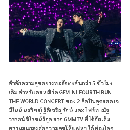
สำลักความสุขอย่างทะลักทะล้นกว่า 5 ชั่วโมง
เต็ม สำหรับคอนเสิร์ต GEMINI FOURTH RUN
THE WORLD CONCERT ของ 2 ศิลปินสุดฮอต เจ
มีไนน์ นรวิชญ์ ฐิติเจริญรักษ์ และ โฟร์ท-ณัฐ
วรรธน์ จิโรชน์ธิกุล จาก GMMTV ที่ได้จัดเต็ม
ความสนุกส่งต่อความสุขให้แฟนๆ ได้ท่องโลก