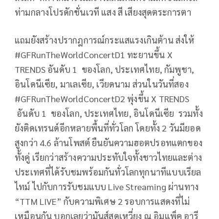
ท่ามกลางโปรดักชั่นเวที แสง สี เสียงสุดตระการตา
แถมยังสร้างปรากฎการณ์กระแสแรงเกินต้าน ส่งให้
#GFRunTheWorldConcertD1 ทะยานขึ้น X
TRENDS อันดับ 1 ของโลก, ประเทศไทย, กัมพูชา,
อินโดนีเซีย, มาเลเซีย, เวียดนาม ส่วนในวันที่สอง
#GFRunTheWorldConcertD2 พุ่งขึ้น X TRENDS
อันดับ 1 ของโลก, ประเทศไทย, อินโดนีเซีย รวมทั้ง
ยังติดเทรนด์อีกหลายพื้นที่ทั่วโลก โดยทั้ง 2 วันมียอด
สูงกว่า 4.6 ล้านโพสต์ ยืนยันความฮอตปรอทแตกของ
ทั้งคู่ เรียกว่าสร้างความประทับใจทั้งชาวไทยและต่าง
ประเทศที่ได้รับชมพร้อมกันทั่วโลกทุกนาทีแบบเรียล
ไทม์ ไปกับการรับชมแบบ Live Streaming ผ่านทาง
“TTM LIVE” กับความพิเศษ 2 รอบการแสดงที่ไม่
เหมือนกัน บอกเลยว่ามันส์สุดเหวี่ยง ณ อิมแพ็ค อารี