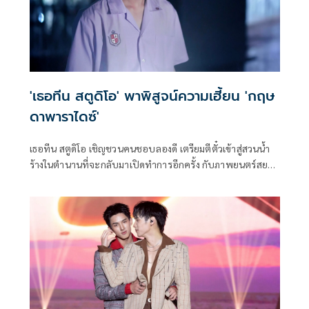
'เธอทีน สตูดิโอ' พาพิสูจน์ความเฮี้ยน 'กฤษ
ดาพาราไดซ์'
เธอทีน สตูดิโอ เชิญชวนคนชอบลองดี เตรียมตีตั๋วเข้าสู่สวนน้ำ
ร้างในตำนานที่จะกลับมาเปิดทำการอีกครั้ง กับภาพยนตร์สยอง
ขวัญ กฤษดาพาราไดซ์ โดยมี คุ้ย-ทวีวัฒน์ วันทา นั่งแทน
โปรดิวเซอร์ ผลงานการกำกับเรื่องล่าสุดของ ไมค์-ภณธฤต โชติ
กฤษฎาโสภณ โดยในเรื่องนี้ผู้กำกับ ไมค์ ได้แรงบันดาลใจจาก
เรื่องเล่าสถานที่จริงและหยิบมิตรภาพของคำว่า เพื่อนเป็น
ชนวนความเขย่าขวัญที่พร้อมสั่นประสาทผู้ชมตลอดเวลา