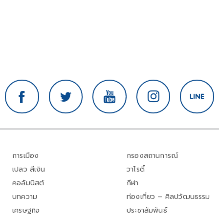
การเมือง
กรองสถานการณ์
เปลว สีเงิน
วาไรตี้
คอลัมนิสต์
กีฬา
บทความ
ท่องเที่ยว – ศิลปวัฒนธรรม
เศรษฐกิจ
ประชาสัมพันธ์