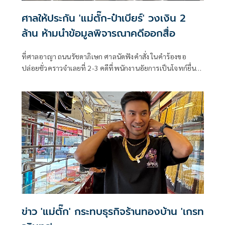
ศาลให้ประกัน 'แม่ตั๊ก-ป๋าเบียร์' วงเงิน 2
ล้าน ห้ามนำข้อมูลพิจารณาคดีออกสื่อ
ที่ศาลอาญา ถนนรัชดาภิเษก ศาลนัดฟังคำสั่ง ในคำร้องขอ
ปล่อยชั่วคราวจำเลยที่ 2-3 คดีที่พนักงานอัยการเป็นโจทก์ยื่น
ฟ้องบริษัท เคทูเอ็น โกลด์ จำกัด โดย นายกานต์พล เรืองอร่าม
หรือป๋าเบียร์ ,นางสาวกรกนก สุวรรณบุตร หรือเเม่ตั๊ก เป็น
จำเลยที่ 1-3
ข่าว 'แม่ตั๊ก' กระทบธุรกิจร้านทองบ้าน 'เกรท