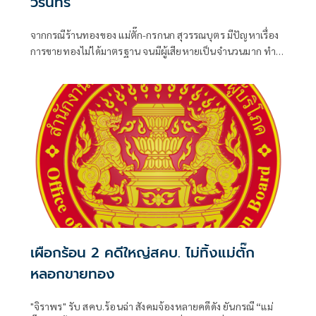
วรินทร'
จากกรณีร้านทองของ แม่ตั๊ก-กรกนก สุวรรณบุตร มีปัญหาเรื่อง
การขายทองไม่ได้มาตรฐาน จนมีผู้เสียหายเป็นจำนวนมาก ทำ
ร้านขายทองอื่นๆ พลอยได้รับผลกระทบไปด้วย รวมถึงร้านทอง
ของครอบครัวพระเอกหนุ่ม เกรท-วรินทร ปัญหกาญจน์ ที่มีคุณ
แม่เป็นคนดูแล ก็ได้รับผลกระทบเช่นกัน พร้อมแนะวิธีเลือกซื้อ
ทองที่จะทำให้ไม่โดนมิจฉาชีพหลอก
เผือกร้อน 2 คดีใหญ่สคบ. ไม่ทิ้งแม่ตั๊ก
หลอกขายทอง
"จิราพร" รับ สคบ.ร้อนฉ่า สังคมจ้องหลายคดีดัง ยันกรณี “แม่