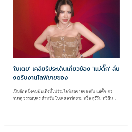
ของและเมื่อจบไลฟ์ปุ๊บก็กลับทันทีเพราะมีงานคอนเสิร์ตต่อ
'ใบเตย' เคลียร์ประเด็นเกี่ยวข้อง 'แม่ตั๊ก' ลั่น
งดรับงานไลฟ์ขายของ
เป็นอีกหนึ่งคนบันเทิงที่ไปร่วมไลฟ์สดขายของกับ แม่ตั๊ก-กร
กนกสุ วรรณบุตร สำหรับ ใบเตยอาร์สยาม หรือ สุธีวัน ทวีสิน
ล่าสุดได้ไปแจ้งความลงบันทึกประจำวันเพื่อ แสดงความบริสุทธิ์
ใจว่าไม่มีส่วนเกี่ยวข้องกับคดีที่แม่ตั๊กฉ้อโกงประชาชน