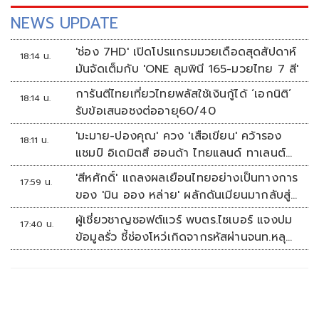
NEWS UPDATE
'ช่อง 7HD' เปิดโปรแกรมมวยเดือดสุดสัปดาห์
18:14 น.
มันจัดเต็มกับ 'ONE ลุมพินี 165-มวยไทย 7 สี'
การันตีไทยเที่ยวไทยพลัสใช้เงินกู้ได้ ‘เอกนิติ’
18:14 น.
รับข้อเสนอชงต่ออายุ60/40
'มะมาย-ปองคุณ' ควง 'เสือเขียน' คว้ารอง
18:11 น.
แชมป์ อิเดมิตสึ ฮอนด้า ไทยแลนด์ ทาเลนต์
คัพ สนาม 3
'สีหศักดิ์' แถลงผลเยือนไทยอย่างเป็นทางการ
17:59 น.
ของ 'มิน ออง หล่าย' ผลักดันเมียนมากลับสู่
อาเซียน
ผู้เชี่ยวชาญซอฟต์แวร์ พบตร.ไซเบอร์ แจงปม
17:40 น.
ข้อมูลรั่ว ชี้ช่องโหว่เกิดจากรหัสผ่านจนท.หลุด
ไม่ใช่ถูกแฮกระบบ