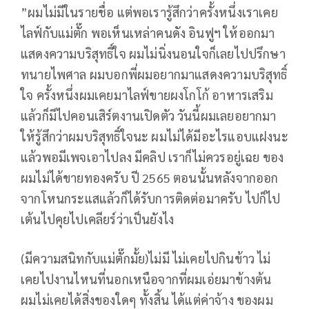
”ผมไม่มีในรายชื่อ แต่พอเรารู้สึกว่าครั้งหนึ่งเราเคย
ไลฟ์กับแม่ตั๊ก พอเห็นเหล่าคนดัง อินฟูฯ ให้ออกมา
แสดงความบริสุทธิ์ใจ ผมไม่นิ่งนอนใจก็เลยไปปรึกษา
ทนายไพศาล ผมบอกพี่ผมอยากมาแสดงความบริสุทธิ์
ใจ ครั้งหนึ่งผมเคยมาไลฟ์ขายผงโกโก้ อาหารเสริม
แล้วก็มีไปคอนเสิร์ตงานเปิดตัว วันนี้ผมเลยอยากมา
ให้รู้สึกว่าผมบริสุทธิ์ใจนะ ผมไม่ได้มีอะไรแอบแฝงนะ
แล้วพอมีเพจเอาไปลง มีคลิป เราก็ไม่ควรอยู่เฉย ของ
ผมไม่ได้ขายทองครับ ปี 2565 ตอนนั้นหลังจากออก
จากโหนกระแสแล้วก็ได้รับการติดต่อมาครับ ไปก็ไป
เต้นไปคุยไปเคลียร์ว่าเป็นยังไง
(มีความสนิทกับแม่ตั๊กมั้ย)ไม่มี ไม่เคยไปกินข้าว ไม่
เคยไปงานไหนที่นอกเหนือจากที่ผมเอ่ยมาข้างต้น
ผมไม่เคยได้สิ่งของใดๆ ทั้งสิ้น ได้แต่ค่าจ้าง ของผม