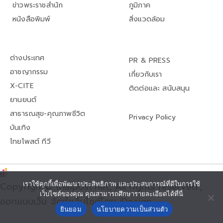
ข่าวพระราชสำนัก
ภูมิภาค
หนังสือพิมพ์
สิ่งแวดล้อม
ต่างประเทศ
PR & PRESS
อาชญากรรม
เกี่ยวกับเรา
X-CITE
ติดต่อและ สนับสนุน
ยานยนต์
สาธารณสุข-คุณภาพชีวิต
Privacy Policy
บันเทิง
ไทยโพสต์ ทีวี
เราใช้คุกกี้เพื่อพัฒนาประสิทธิภาพ และประสบการณ์ที่ดีในการใช้
Copyright© thaipost.net, All rights reserved.,
เว็บไซต์ของคุณ คุณสามารถศึกษารายละเอียดได้ที่นี่
ออกแบบเว็บ จัดทำเว็บไซต์โดย iDesign
ยินยอม
นโยบายความเป็นส่วนตัว