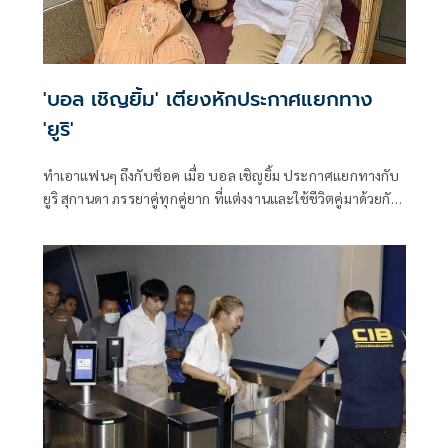
'บอล เชิญยิ้ม' เตียงหักประกาศแยกทาง
'ยูริ'
ทำเอาแฟนๆ ถึงกับช็อค เมื่อ บอล เชิญยิ้ม ประกาศแยกทางกับ
ยูริ สุกานดา ภรรยาคู่ทุกคู่ยาก ที่แต่งงานและใช้ชีวิตคู่มาด้วยกัน
นานกว่า 11 ปี โดย บอล เชิญยิ้ม โพสต์ในเฟซบุ๊กว่า