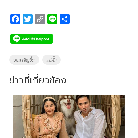
F
T
C
Li
S
ac
wi
o
n
h
e
tt
p
e
ar
b
er
y
e
o
Li
Tags
บอล เชิญยิ้ม
แม่ตั๊ก
o
n
k
k
ข่าวที่เกี่ยวข้อง