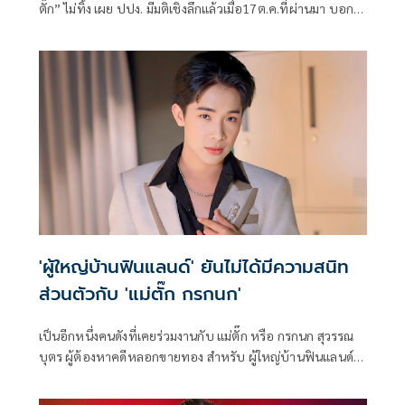
ตั๊ก” ไม่ทิ้ง เผย ปปง. มีมติเชิงลึกแล้วเมื่อ17ต.ค.ที่ผ่านมา บอก
นำทองผู้เสียหายตรวจ เทียบร้านทองผู้ต้องหาด้วย
'ผู้ใหญ่บ้านฟินแลนด์' ยันไม่ได้มีความสนิท
ส่วนตัวกับ 'แม่ตั๊ก กรกนก'
เป็นอีกหนึ่งคนดังที่เคยร่วมงานกับ แม่ตั๊ก หรือ กรกนก สุวรรณ
บุตร ผู้ต้องหาคดีหลอกขายทอง สำหรับ ผู้ใหญ่บ้านฟินแลนด์
หรือ บิ๊ก-ธิติวุฒิ วารุณ โดยเจ้าตัวยืนยันว่าไม่ได้มีความสนิทกับ
อีกฝ่ายเป็นการส่วนตัว เจอกัน 2 ครั้งตอนที่เขาจ้างมาไลฟ์ขาย