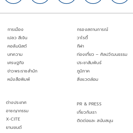
การเมือง
กรองสถานการณ์
เปลว สีเงิน
วาไรตี้
คอลัมนิสต์
กีฬา
บทความ
ท่องเที่ยว – ศิลปวัฒนธรรม
เศรษฐกิจ
ประชาสัมพันธ์
ข่าวพระราชสำนัก
ภูมิภาค
หนังสือพิมพ์
สิ่งแวดล้อม
ต่างประเทศ
PR & PRESS
อาชญากรรม
เกี่ยวกับเรา
X-CITE
ติดต่อและ สนับสนุน
ยานยนต์