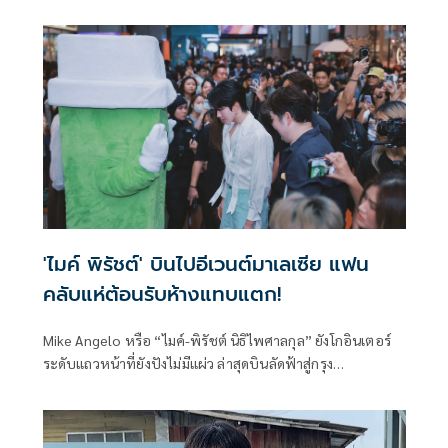
ตาร์ระดับอินเตอร์ “MIKE ANGELO” หรือ “ไมค์-พิรัชต์ นิธิ
ไพศาลกุล” หนึ่งในนักแสดงจากประเทศไทยที่ร่วมเฉิดฉายใน
เทศกาลภาพยนตร์นานาชาติเมืองคานส์ ครั้งที่ 79 (Cannes
Film Festival 2026) ซึ่งจัดขึ้นระหว่างวันที่ 12-23 พฤษภาคม
2026 ณ ประเทศฝรั่งเศส ท่ามกลางเหล่าคนดังจากทั่วโลกที่เข้า
ร่วมงานอย่างคับคั่ง
'ไมค์ พิรัชต์' บินไปอีเวนต์มาเลเซีย แฟน
คลับแห่ต้อนรับห้างแทบแตก!
Mike Angelo หรือ “ไมค์-พิรัชต์ นิธิไพศาลกุล” ยังโกอินเตอร์
ระดับแถวหน้าที่ยังปังไม่มีแผ่ว ล่าสุดบินลัดฟ้าสู่กรุง
กัวลาลัมเปอร์ ประเทศมาเลเซีย เพื่อร่วมงานเปิดตัวร้าน
NaisnoW ณ Pavilion KL เมื่อวันก่อน