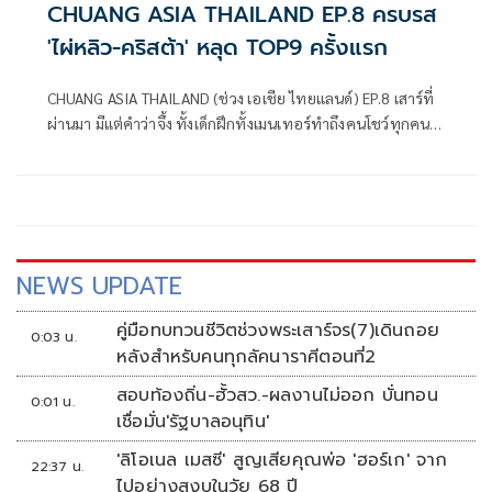
CHUANG ASIA THAILAND EP.8 ครบรส
'ไผ่หลิว-คริสต้า' หลุด TOP9 ครั้งแรก
CHUANG ASIA THAILAND (ช่วง เอเชีย ไทยแลนด์) EP.8 เสาร์ที่
ผ่านมา มีแต่คำว่าจึ้ง ทั้งเด็กฝึกทั้งเมนเทอร์ทำถึงคนโชว์ทุกคน
ทั้งโชว์เดี่ยวเพลง Queencard มินนี่ แห่งวง (G)I-DLE และ
Cooperation Stage ทั้ง 5 โชว์
NEWS UPDATE
คู่มือทบทวนชีวิตช่วงพระเสาร์จร(7)เดินถอย
0:03 น.
หลังสำหรับคนทุกลัคนาราศีตอนที่2
สอบท้องถิ่น-ฮั้วสว.-ผลงานไม่ออก บั่นทอน
0:01 น.
เชื่อมั่น'รัฐบาลอนุทิน'
'ลิโอเนล เมสซี' สูญเสียคุณพ่อ 'ฮอร์เก' จาก
22:37 น.
ไปอย่างสงบในวัย 68 ปี