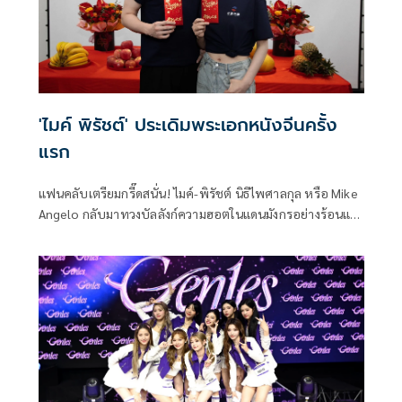
'ไมค์ พิรัชต์' ประเดิมพระเอกหนังจีนครั้ง
แรก
แฟนคลับเตรียมกรี๊ดสนั่น! ไมค์-พิรัชต์ นิธิไพศาลกุล หรือ Mike
Angelo กลับมาทวงบัลลังก์ความฮอตในแดนมังกรอย่างร้อนแรง
ล่าสุดสร้างเซอร์ไพรส์ครั้งใหญ่ด้วยการประเดิมบทบาทพระเอก
เต็มตัวในภาพยนตร์จีนฟอร์มใหญ่เรื่อง Nobody But You งานนี้
ไม่ได้มาเล่นๆ เพราะประกบคู่กับนางเอกสาวมากความสามารถ
หลี่เหมิงเหมิง ภายใต้การกำกับของ เฉินเฉิน ผู้กำกับมากฝีมือ