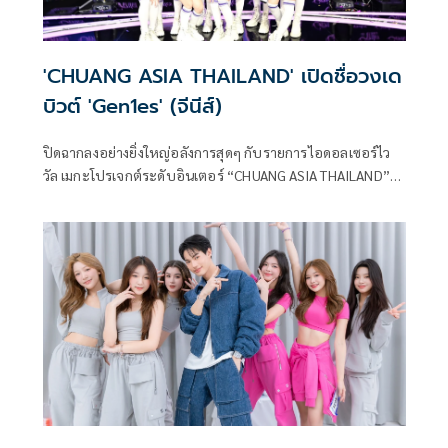
'CHUANG ASIA THAILAND' เปิดชื่อวงเด
บิวต์ 'Gen1es' (จีนีส์)
ปิดฉากลงอย่างยิ่งใหญ่อลังการสุดๆ กับรายการไอดอลเซอร์ไว
วัล เมกะโปรเจกต์ระดับอินเตอร์ “CHUANG ASIA THAILAND”
(ช่วง เอเชีย ไทยแลนด์) เวทีที่คัดสรรเด็กฝึกที่มีความฝันจากทั่ว
โลกมาร่วมแข่งขันแสดงศักยภาพ เพื่อเป็นศิลปินอินเตอร์เนชัน
แนลเกิร์ลกรุ๊ปแรกของประเทศไทย