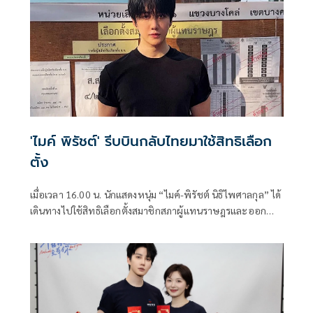
'ไมค์ พิรัชต์' รีบบินกลับไทยมาใช้สิทธิเลือก
ตั้ง
เมื่อเวลา 16.00 น. นักแสดงหนุ่ม “ไมค์-พิรัชต์ นิธิไพศาลกุล” ได้
เดินทางไปใช้สิทธิเลือกตั้งสมาชิกสภาผู้แทนราษฎรและออก
เสียงประชามติ ที่ เขตเลือกตั้ง 3 โรงเรียนวัดบางโคล่นอก