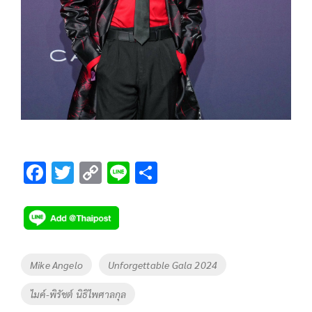
F
T
C
Li
S
ac
wi
o
n
h
e
tt
p
e
ar
b
er
y
e
o
Li
Tags
Mike Angelo
Unforgettable Gala 2024
o
n
ไมค์-พิรัชต์ นิธิไพศาลกุล
k
k