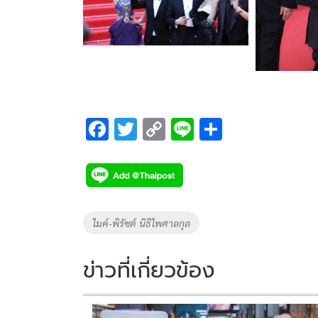
F
T
C
Li
S
ac
wi
o
n
h
e
tt
p
e
ar
b
er
y
e
o
Li
Tags
ไมค์-พิรัชต์ นิธิไพศาลกุล
o
n
k
k
ข่าวที่เกี่ยวข้อง