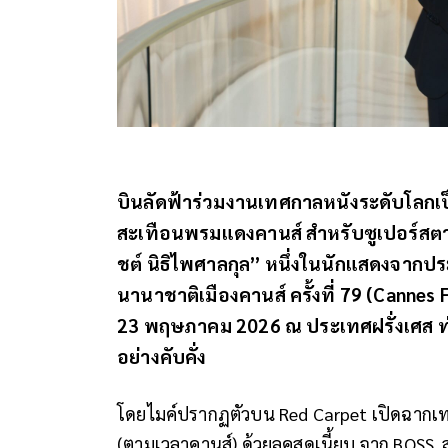
บินลัดฟ้าร่วมงานเทศกาลหนังระดับโลกเป็น
สะเทือนพรมแดงคานส์ สำหรับซูเปอร์สตาร
ชต์ นิธิไพศาลกุล” หนึ่งในนักแสดงจาก
นานาชาติเมืองคานส์ ครั้งที่ 79 (Cannes F
23 พฤษภาคม 2026 ณ ประเทศฝรั่งเศส ท่า
อย่างคับคั่ง
โดยไมค์ปรากฏตัวบน Red Carpet เปิดฉากเท
(ตามเวลาคานส์) ด้วยลุคสุดเนี้ยบ จาก BOSS