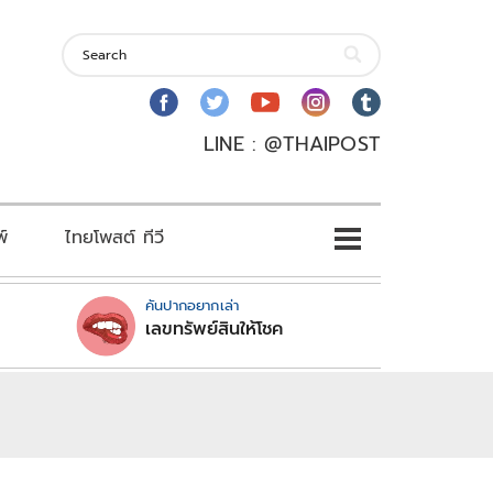
LINE : @THAIPOST
พ์
ไทยโพสต์ ทีวี
คันปากอยากเล่า
เลขทรัพย์สินให้โชค