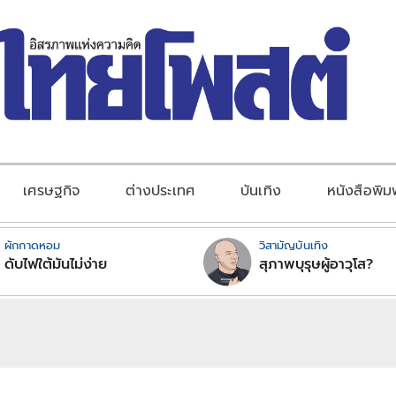
เศรษฐกิจ
ต่างประเทศ
บันเทิง
หนังสือพิม
ผักกาดหอม
วิสามัญบันเทิง
ดับไฟใต้มันไม่ง่าย
สุภาพบุรุษผู้อาวุโส?