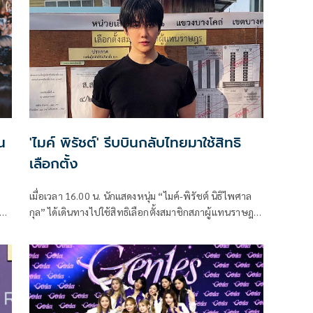
'ไมค์ พิรัชต์' รีบบินกลับไทยมาใช้สิทธิ
เลือกตั้ง
เมื่อเวลา 16.00 น. นักแสดงหนุ่ม “ไมค์-พิรัชต์ นิธิไพศาล
กุล” ได้เดินทางไปใช้สิทธิเลือกตั้งสมาชิกสภาผู้แทนราษฎร
และออกเสียงประชามติ ที่ เขตเลือกตั้ง 3 โรงเรียนวัดบาง
โคล่นอก