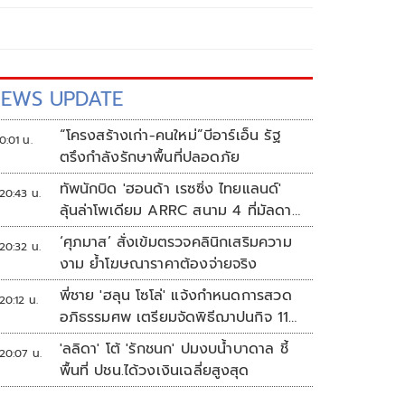
EWS UPDATE
“โครงสร้างเก่า-คนใหม่”บีอาร์เอ็น รัฐ
0:01 น.
ตรึงกำลังรักษาพื้นที่ปลอดภัย
ทัพนักบิด 'ฮอนด้า เรซซิ่ง ไทยแลนด์'
20:43 น.
ลุ้นล่าโพเดียม ARRC สนาม 4 ที่มัลดาลิ
กา
‘ศุภมาส’ สั่งเข้มตรวจคลินิกเสริมความ
20:32 น.
งาม ย้ำโฆษณาราคาต้องจ่ายจริง
พี่ชาย 'ฮลุน โซโล่' แจ้งกำหนดการสวด
20:12 น.
อภิธรรมศพ เตรียมจัดพิธีฌาปนกิจ 11
ส.ค.
'ลลิดา' โต้ 'รักชนก' ปมงบน้ำบาดาล ชี้
20:07 น.
พื้นที่ ปชน.ได้วงเงินเฉลี่ยสูงสุด