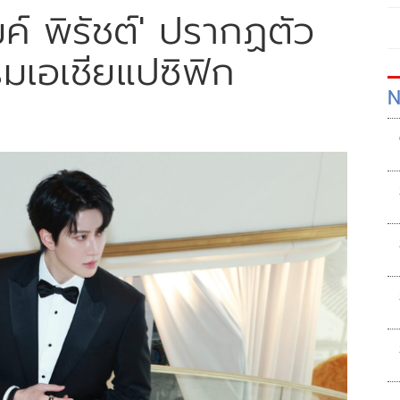
ไมค์ พิรัชต์' ปรากฏตัว
มเอเชียแปซิฟิก
N