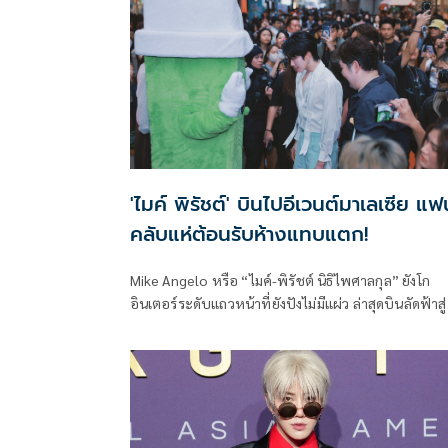
'ไมค์ พิรัชต์' บินไปอีเวนต์มาเลเซีย แฟน
คลับแห่ต้อนรับห้างแทบแตก!
Mike Angelo หรือ “ไมค์-พิรัชต์ นิธิไพศาลกุล” ยังโก
อินเตอร์ระดับแถวหน้าที่ยังปังไม่มีแผ่ว ล่าสุดบินลัดฟ้าสู่
กรุงกัวลาลัมเปอร์ ประเทศมาเลเซีย เพื่อร่วมงานเปิดตัว
ร้าน NaisnoW ณ Pavilion KL เมื่อวันก่อน