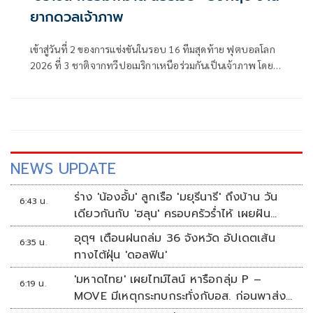
ยากดวลเจ้าภาพ
เข้าสู่วันที่ 2 ของการแข่งขันในรอบ 16 ทีมสุดท้าย ฟุตบอลโลก
2026 ที่ 3 ชาติจากทวีปอเมริกาเหนือร่วมกันเป็นเจ้าภาพ โดย
ค่ำคืนวันที่ 5 กรกฎาคม หรือตรงกับช่วงเช้าตรู่วันที่ 6 กรกฎาคม
NEWS UPDATE
ร่าง 'น้องอั้ม' ลูกเรือ 'มยุรีนารี' ถึงบ้าน วัน
6:43 น.
เดียวกันกับ 'ฮลุน' ครอบครัวร่ำไห้ เผยฝัน
อยากเป็นทหารเรือ
อุตุฯ เตือนฝนถล่ม 36 จังหวัด อัปเดตเส้น
6:35 น.
ทางไต้ฝุ่น 'ดอลฟิน'
'มหาดไทย' เผยไทม์ไลน์ หารือกลุ่ม P –
6:19 น.
MOVE มีเหตุกระทบกระทั่งกับอส. ก่อนพาส่ง