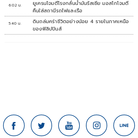
ขึ้นรถกลับ
ยูเครนโจมตีโรงกลั่นน้ำมันรัสเซีย มอสโกโจมตี
6:02 น.
คืนใส่สถานีรถไฟและเรือ
ดินถล่มคร่าชีวิตอย่างน้อย 4 รายในภาคเหนือ
5:40 น.
ของฟิลิปปินส์