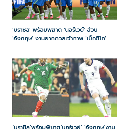
'บราซิล' พร้อมพิฆาต 'นอร์เวย์' ส่วน
'อังกฤษ' งานยากดวลเจ้าภาพ 'เม็กซิโก'
‘บราซิล’พร้อมพิฆาต‘นอร์เวย์’ ‘อังกฤษ’งาน