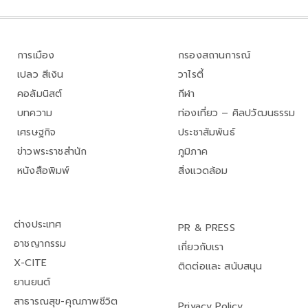
การเมือง
กรองสถานการณ์
เปลว สีเงิน
วาไรตี้
คอลัมนิสต์
กีฬา
บทความ
ท่องเที่ยว – ศิลปวัฒนธรรม
เศรษฐกิจ
ประชาสัมพันธ์
ข่าวพระราชสำนัก
ภูมิภาค
หนังสือพิมพ์
สิ่งแวดล้อม
ต่างประเทศ
PR & PRESS
อาชญากรรม
เกี่ยวกับเรา
X-CITE
ติดต่อและ สนับสนุน
ยานยนต์
สาธารณสุข-คุณภาพชีวิต
Privacy Policy