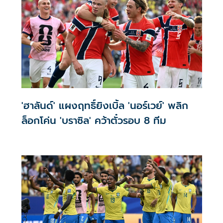
'ฮาลันด์' แผงฤทธิ์ยิงเบิ้ล 'นอร์เวย์' พลิก
ล็อกโค่น 'บราซิล' คว้าตั๋วรอบ 8 ทีม