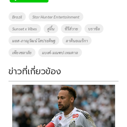
b
er
y
e
o
Li
Tags
Brazil
Star Hunter Entertainment
o
n
Sunset x Vibes
คู่จิ้น
ซีรีส์วาย
บราซิล
k
k
มอส-ภาณุวัฒน์ โสประดิษฐ
ลาตินอเมริกา
เพียงชลาลัย
แบงค์-มณฑป เหมตาล
ข่าวที่เกี่ยวข้อง