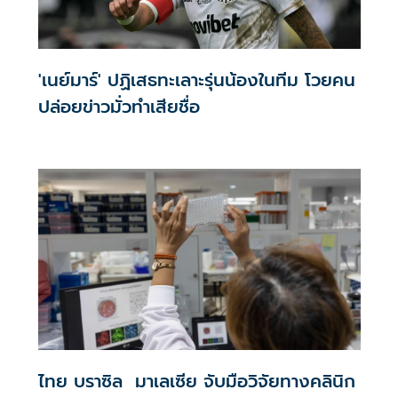
'เนย์มาร์' ปฏิเสธทะเลาะรุ่นน้องในทีม โวยคน
ปล่อยข่าวมั่วทำเสียชื่อ
ไทย บราซิล มาเลเซีย จับมือวิจัยทางคลินิก