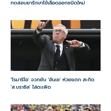
ทดสอบยารักษาไข้เลือดออกชนิดใหม่
'โรมาริโอ' จวกยับ 'อันเช' ห่วยแตก สะกิด
'ส.บราซิล' ไล่ตะเพิด