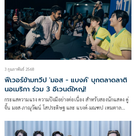
3 กุมภาพันธ์ 2568
ฟีเวอร์ข้ามทวีป 'มอส - แบงค์' บุกตลาดลาติ
นอเมริกา ร่วม 3 อีเวนต์ใหญ่!
กระแสความแรง ความปังมีอย่างต่อเนื่อง สำหรับสองนักแสดง คู่
จิ้น มอส-ภาณุวัฒน์ โสประดิษฐ และ แบงค์-มณฑป เหมตาล
แห่ง บ้าน Star Hunter Entertainment ที่พอจบ ซีรีส์ “Sunset
X Vibes” (เพียงชลาลัย) ก็ควงคู่ออกงานอีเวนต์ทั้งไทยและต่าง
ประเทศแบบไม่ได้พัก