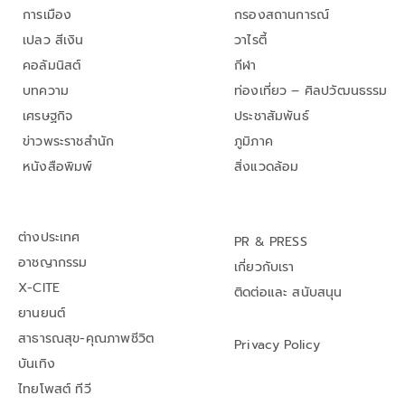
การเมือง
กรองสถานการณ์
เปลว สีเงิน
วาไรตี้
คอลัมนิสต์
กีฬา
บทความ
ท่องเที่ยว – ศิลปวัฒนธรรม
เศรษฐกิจ
ประชาสัมพันธ์
ข่าวพระราชสำนัก
ภูมิภาค
หนังสือพิมพ์
สิ่งแวดล้อม
ต่างประเทศ
PR & PRESS
อาชญากรรม
เกี่ยวกับเรา
X-CITE
ติดต่อและ สนับสนุน
ยานยนต์
สาธารณสุข-คุณภาพชีวิต
Privacy Policy
บันเทิง
ไทยโพสต์ ทีวี