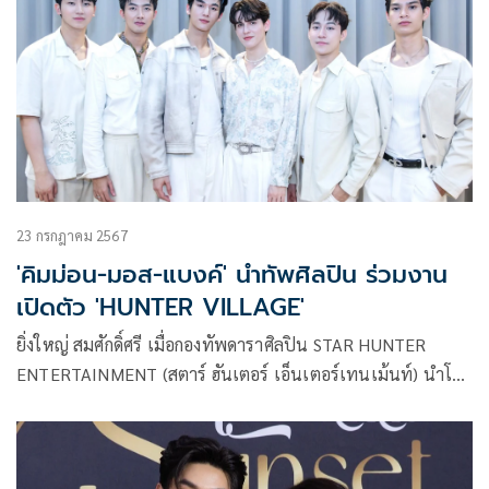
23 กรกฎาคม 2567
'คิมม่อน-มอส-แบงค์' นำทัพศิลปิน ร่วมงาน
เปิดตัว 'HUNTER VILLAGE'
ยิ่งใหญ่ สมศักดิ์ศรี เมื่อกองทัพดาราศิลปิน STAR HUNTER
ENTERTAINMENT (สตาร์ ฮันเตอร์ เอ็นเตอร์เทนเม้นท์) นำโดย
“คิมม่อน – มอส – แบงค์ – อันดา – ลูกแก้ว” ร่วมงาน Grand
Opening “HUNTER VILLAGE By STAR HUNTER
ENTERTAINMENT” อย่างเป็นทางการ