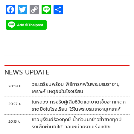
F
T
C
Li
S
ac
wi
o
n
h
e
tt
p
e
ar
b
er
y
e
o
Li
o
n
k
k
NEWS UPDATE
วธ.เตรียมพร้อม พิธีการศพในพระบรมราชานุ
20:59 น.
เคราะห์ เหตุยิงในโรงเรียน
ในหลวง ทรงรับผู้เสียชีวิตและบาดเจ็บจากเหตุก
20:27 น.
ราดยิงในโรงเรียน ไว้ในพระบรมราชานุเคราะห์
ชาวบุรีรัมย์ร้องทุกข์ น้ำท่วมนาข้าวซ้ำซากทุกปี
20:13 น.
รถเล็กผ่านไม่ได้ วอนหน่วยงานเร่งแก้ไข