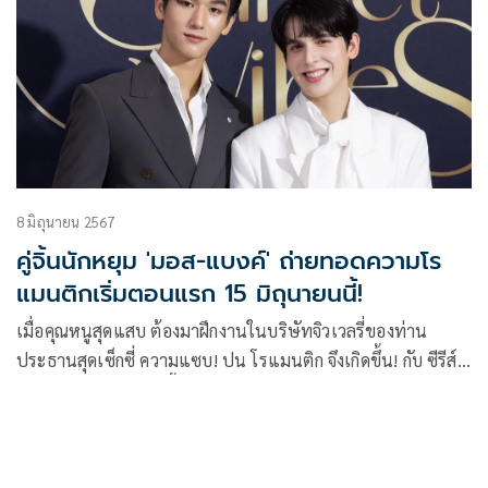
8 มิถุนายน 2567
คู่จิ้นนักหยุม 'มอส-แบงค์' ถ่ายทอดความโร
แมนติกเริ่มตอนแรก 15 มิถุนายนนี้!
เมื่อคุณหนูสุดแสบ ต้องมาฝึกงานในบริษัทจิวเวลรี่ของท่าน
ประธานสุดเซ็กซี่ ความแซบ! ปน โรแมนติก จึงเกิดขึ้น! กับ ซีรีส์
วายโรแมนติกคอมเมดี้ เรื่อง Sunset x Vibes (เพียงชลาลัย)