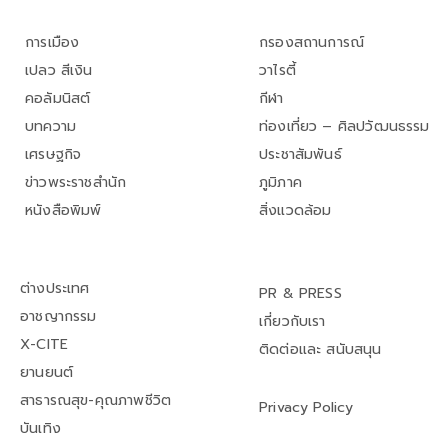
การเมือง
กรองสถานการณ์
เปลว สีเงิน
วาไรตี้
คอลัมนิสต์
กีฬา
บทความ
ท่องเที่ยว – ศิลปวัฒนธรรม
เศรษฐกิจ
ประชาสัมพันธ์
ข่าวพระราชสำนัก
ภูมิภาค
หนังสือพิมพ์
สิ่งแวดล้อม
ต่างประเทศ
PR & PRESS
อาชญากรรม
เกี่ยวกับเรา
X-CITE
ติดต่อและ สนับสนุน
ยานยนต์
สาธารณสุข-คุณภาพชีวิต
Privacy Policy
บันเทิง