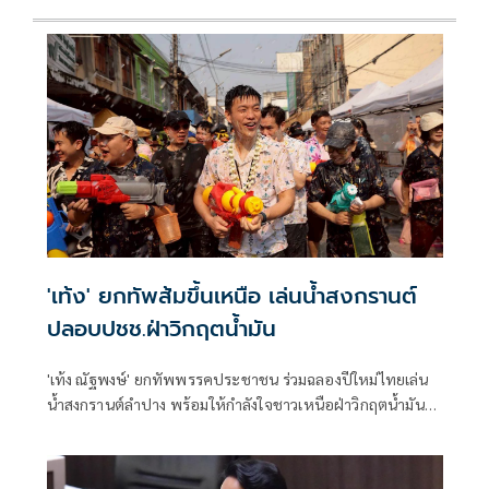
'เท้ง' ยกทัพส้มขึ้นเหนือ เล่นน้ำสงกรานต์
ปลอบปชช.ฝ่าวิกฤตน้ำมัน
'เท้ง​ ณัฐพงษ์' ยกทัพพรรคประชาชน ร่วมฉลองปีใหม่ไทยเล่น
น้ำสงกรานต์ลำปาง พร้อมให้กำลังใจชาวเหนือฝ่าวิกฤตน้ำมัน
ก่อนเดินสายไปอีสานต่อ