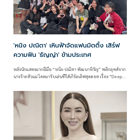
'หนิง ปณิตา' เหินฟ้าจัดแฟนมิตติ้ง เสิร์ฟ
ความฟิน 'ธัญญ่า' ข้ามประเทศ
หลังนักแสดงมากฝีมือ “หนิง-ปณิตา พัฒนาหิรัญ” พลิกลุคส์จาก
นางร้ายตัวแม่ โดดมารับเล่นซีรีส์เกิร์ลเลิฟสุดฮอต เรื่อง “Deep
Night The Series” ประกบคู่พี่สาวสุดซี้ “ธัญญ่า ธัญญาเรศ”
เมื่อเกือบ 2ปีที่ผ่านมา แต่ถึงแม้ซีรีส์จะจบไปนานแล้ว แต่ดู
เหมือนกระแสความปังจะแรงไม่หยุดฉุดไม่อยู่ เพราะกระแสคู่
จิ้น “ธัญญ่า-หนิง“ ร้อนแรงไม่แพ้สัญญาณ 5G เพราะสร้าง
ปรากฏการณ์ปลุกกระแสแฟนคลับทั้งในไทยและต่างประเทศ
มากมาย ภายใต้ชื่อด้อมสุดน่ารัก “แก๊งค์เด็กบู้บี้”