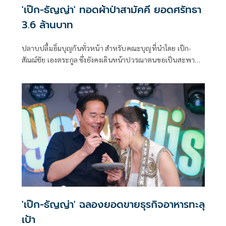
'เป๊ก-ธัญญ่า' ทอดผ้าป่าสามัคคี ยอดศรัทธา
3.6 ล้านบาท
ปลาบปลื้มอิ่มบุญกันทั่วหน้า สำหรับคณะบุญที่นำโดย เป๊ก-
สัณณ์ชัย เองตระกูล ซึ่งยังคงเดินหน้าปวรณาตนขอเป็นสะพาน
บุญให้แก่ทุกคนเพื่อร่วมกันสร้างวัดพระธาตุดอยวิสุทธิญาณ
อ.เชียงดาว จ.เชียงใหม่ จากดินลูกรังสู่โบสถ์วิหารสวยงามตาม
วัฒนธรรมทางภาคเหนือ ซึ่งในปี 2568 นี้ เจ้าตัวพร้อมภรรยา
ธัญญ่า ธัญญาเรศ และเหล่ากัลยาณมิตร ได้ร่วมกันถวายผ้าป่า
สามัคคี โดยยอดทั้งหมด 3,600,000 บาท
'เป๊ก-ธัญญ่า' ฉลองยอดขายธุรกิจอาหารทะลุ
เป้า