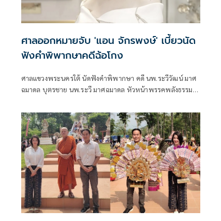
ศาลออกหมายจับ 'แอน จักรพงษ์' เบี้ยวนัด
ฟังคำพิพากษาคดีฉ้อโกง
ศาลแขวงพระนครใต้ นัดฟังคำพิพากษา คดี นพ.ระวีวัฒน์ มาศ
ฉมาดล บุตรชาย นพ.ระวี มาศฉมาดล หัวหน้าพรรคพลังธรรม
ใหม่ เป็นโจทก์ ยื่นฟ้อง บริษัท เจเคเอ็น โกลบอล กรุ๊ป จำกัด