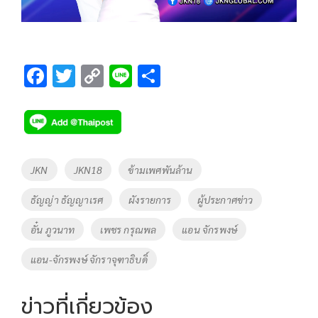
F
T
C
Li
S
ac
wi
o
n
h
e
tt
p
e
ar
b
er
y
e
o
Li
Tags
JKN
JKN18
ข้ามเพศพันล้าน
o
n
ธัญญ่า ธัญญาเรศ
ผังรายการ
ผู้ประกาศข่าว
k
k
อั๋น ภูวนาท
เพชร กรุณพล
แอน จักรพงษ์
แอน-จักรพงษ์ จักราจุฑาธิบดิ์
ข่าวที่เกี่ยวข้อง