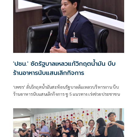
'ปชน.' ซัดรัฐบาลเหลวแก้วิกฤตน้ำมัน บีบ
ร้านอาหารนับแสนเลิกกิจการ
‘เพชร’ ลั่นวิกฤตน้ำมันสะท้อนรัฐบาลล้มเหลวบริหารงาน บีบ
ร้านอาหารนับแสนเลิกกิจการ ชู 5 แนวทาง เร่งช่วยประชาชน