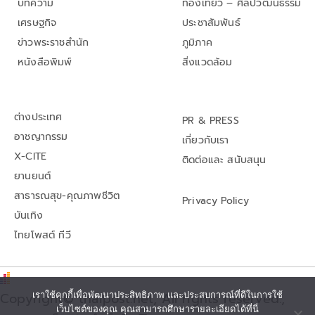
บทความ
ท่องเที่ยว – ศิลปวัฒนธรรม
เศรษฐกิจ
ประชาสัมพันธ์
ข่าวพระราชสำนัก
ภูมิภาค
หนังสือพิมพ์
สิ่งแวดล้อม
ต่างประเทศ
PR & PRESS
อาชญากรรม
เกี่ยวกับเรา
X-CITE
ติดต่อและ สนับสนุน
ยานยนต์
สาธารณสุข-คุณภาพชีวิต
Privacy Policy
บันเทิง
ไทยโพสต์ ทีวี
Copyright© thaipost.net, All rights reserved.,
เราใช้คุกกี้เพื่อพัฒนาประสิทธิภาพ และประสบการณ์ที่ดีในการใช้
เว็บไซต์ของคุณ คุณสามารถศึกษารายละเอียดได้ที่นี่