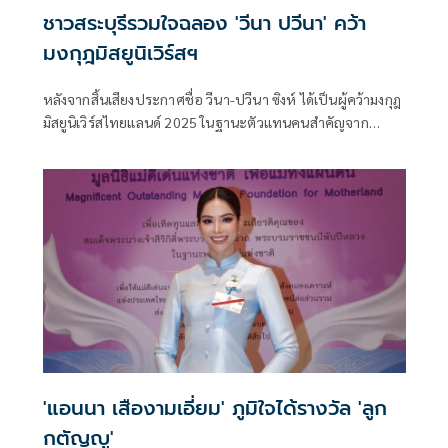
ชาวสระบุรีรวมใจฉลอง 'วีนา ปวีนา' คว้า
มงกุฎมิสยูนิเวิร์สฯ
หลังจากสิ้นเสียงประกาศชื่อ วีนา-ปวีนา ซิงห์ ได้เป็นผู้คว้ามงกุฎ
มิสยูนิเวิร์สไทยแลนด์ 2025 ในฐานะตัวแทนคนสำคัญจาก
จังหวัดสระบุรี ซึ่งสร้างความยินดีให้กับเหล่าแฟนคลับของ วีนา
ปวีนา อย่าง ชาวนาวี รวมถึงประชาชนชาวสระบุรีได้ภาคภูมิใจ
กันไปถ้วนหน้า
'แอนนา เสืองามเอี่ยม' ภูมิใจได้รางวัล 'ลูก
กตัญญู'