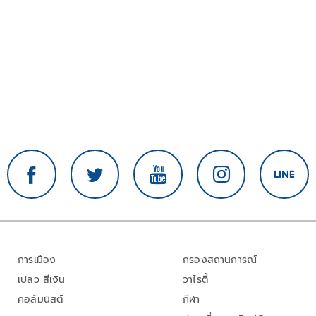
การเมือง
กรองสถานการณ์
เปลว สีเงิน
วาไรตี้
คอลัมนิสต์
กีฬา