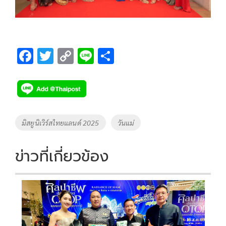
F
T
C
Li
S
ac
wi
o
n
h
e
tt
p
e
ar
b
er
y
e
o
Li
Tags
มิสยูนิเวิร์สไทยแลนด์ 2025
วันแม่
o
n
k
k
ข่าวที่เกี่ยวข้อง