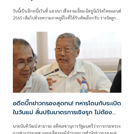
วันนี้เป็นอีกหนึ่งวันที่ แอนนา เสืองามเอี่ยม มิสยูนิเวิร์สไทยแลนด์
2565 เต็มไปด้วยความภาคภูมิใจที่ได้รับคัดเลือกรับ รางวัลลูก
กตัญญู ประจำปี 2568 โดยมีโอกาสเข้าเฝ้า สมเด็จพระกนิษฐาธิ
ราชเจ้า กรมสมเด็จพระเทพรัตนราชสุดาฯ ซึ่งนับเป็นพระมหาธิ
คุณอย่างหาที่สุดมิได้
อดีตบิ๊กข่าวกรองสุดทน! ทหารโดนกับระเบิด
ในวันแม่ ลั่นปรับมาตรการเชิงรุก ไม่ต้อง
เกรงใจรัฐบาล
นายนันทิวัฒน์ สามารถ อดีตเลขานุการรัฐมนตรีว่าการกระทรวง
การต่างประเทศ และอดีตรองผู้อำนวยการสำนักข่าวกรองแห่ง