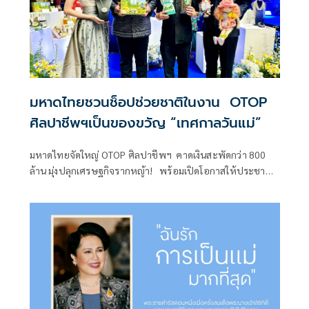
มหาดไทยชวนช็อปช่วยชาติในงาน OTOP
ศิลปาชีพฯเป็นของขวัญ “เทศกาลวันแม่”
มหาดไทยจัดใหญ่ OTOP ศิลปาชีพฯ คาดเงินสะพัดกว่า 800
ล้าน มุ่งปลุกเศรษฐกิจรากหญ้า! พร้อมเปิดโอกาสให้ประชาชน
สามารถนำสิทธิ์ “ไทยช่วยไทย พลัส 60/40”ระหว่าง 8–16
ส.ค.นี้ ณ อาคารชาเลนเจอร์ 1 - 3 อิมแพ็ค เมืองทองธานี