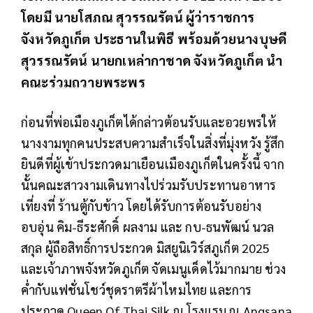
โดยมี นายโสภณ สุวรรณรัตน์ ผู้ว่าราชการ
จังหวัดภูเก็ต ประธานในพิธี พร้อมด้วยนางบุษดี
สุวรรณรัตน์ นายกเหล่ากาชาด จังหวัดภูเก็ต นำ
คณะร่วมถวายพระพร
ก่อนที่พ่อเมืองภูเก็ตได้กล่าวต้อนรับและอวยพรให้
นางงามทุกคนประสบความสำเร็จในสิ่งที่มุ่งหวัง รู้สึก
ยินดีที่ผู้เข้าประกวดมาเยือนเมืองภูเก็ตในครั้งนี้ จาก
นั้นคณะสาวงามเดินทางไปร่วมรับประทานอาหาร
เที่ยงที่ ร้านตู้กับข้าว โดยได้รับการต้อนรับอย่าง
อบอุ่น คิม-ธีระศักดิ์ ผลงาม และ กบ-ธนพัฒน์ นวล
สกุล ผู้ถือสิทธิ์การประกวด มิสยูนิเวิร์สภูเก็ต 2025
และเจ้าภาพจังหวัดภูเก็ต จัดเมนูเด็ดไว้มากมาย ช่วง
ค่ำกับแฟชั่นโชว์ชุดราตรีผ้าไหมไทย และการ
ประกวด Queen Of Thai Silk ณ โรงแรม ณ Angsana