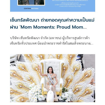
เซ็นทรัลพัฒนา ถ่ายทอดคุณค่าความเป็นแม่
ผ่าน 'Mom Moments: Proud Mom.
Proud of My Mom' ต่อยอด Consumer
บริษัท เซ็นทรัลพัฒนา จำกัด (มหาชน) ผู้บริหารศูนย์การค้า
Insight สู่ Shared Memories ของทุก
เซ็นทรัลทั่วประเทศ น้อมนำพระราชดำรัสในสมเด็จพระนางเจ้า
ครอบครัว
สิริกิติ์ พระบรมราชินีนาถ พระบรมราชชนนีพันปีหลวง "ฉันรัก
การเป็นแม่มากที่สุด" พระราชดำรัสตอนหนึ่งเมื่อครั้งสมเด็จ
พระนางเจ้าสิริกิติ์ พระบรมราชินีนาถ พระบรมราชชนนีพันปี
หลวง เสด็จพระราชดำเนินเยือนอเมริกาและยุโรป นักข่าว
หนังสือพิมพ์ที่ขอพระราชทานสัมภาษณ์ถามพระองค์ว่า ทรง
โปรดอะไรมากที่สุด ศูนย์การค้าเซ็นทรัลพัฒนา ขอน้อมนำพระ
ราชดำรัสดังกล่าวมาเป็นแรงบันดาลใจในการสร้างสรรค์
แคมเปญเฉลิมฉลองคุณค่าของความรัก ความผูกพัน และความ
ภาคภูมิใจระหว่างแม่กับลูก ผ่านแนวคิด "Proud Mom. Proud
of My Mom." โดยในปีนี้แคมเปญแอมบาสเดอร์ โอปอล–สุชาตา