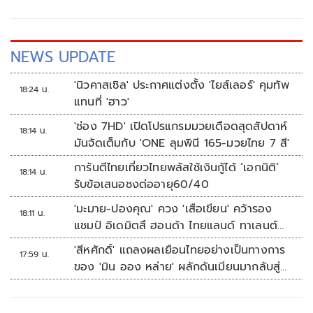
NEWS UPDATE
'นิวคาสเซิล' ประกาศแต่งตั้ง 'ไยส์เลอร์' คุมทัพ
18:24 น.
แทนที่ 'ฮาว'
'ช่อง 7HD' เปิดโปรแกรมมวยเดือดสุดสัปดาห์
18:14 น.
มันจัดเต็มกับ 'ONE ลุมพินี 165-มวยไทย 7 สี'
การันตีไทยเที่ยวไทยพลัสใช้เงินกู้ได้ ‘เอกนิติ’
18:14 น.
รับข้อเสนอชงต่ออายุ60/40
'มะมาย-ปองคุณ' ควง 'เสือเขียน' คว้ารอง
18:11 น.
แชมป์ อิเดมิตสึ ฮอนด้า ไทยแลนด์ ทาเลนต์
คัพ สนาม 3
'สีหศักดิ์' แถลงผลเยือนไทยอย่างเป็นทางการ
17:59 น.
ของ 'มิน ออง หล่าย' ผลักดันเมียนมากลับสู่
อาเซียน