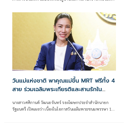
ชาติ โพส
วันแม่แห่งชาติ พาคุณแม่ขึ้น MRT ฟรีทั้ง 4
สาย ร่วมเฉลิมพระเกียรติและสานรักใน
ครอบครัว
นางสาวศศิกานต์ วัฒนะจันทร์ รองโฆษกประจำสำนักนายก
รัฐมนตรี เปิดเผยว่า เนื่องในโอกาสวันเฉลิมพระชนมพรรษา 12
สิงหาคม 2568