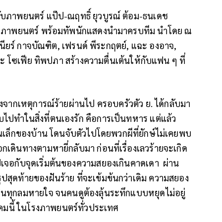
กำกับภาพยนตร์ แป๊ป-ณฤทธิ์ ยุวบูรณ์ ต้อม-ธนเดช
ขียนบทภาพยนตร์ พร้อมทัพนักแสดงนำมาครบทีม นำโดย ณ
จูเนียร์ กาจบัณฑิต, เฟรนด์ พีระกฤตย์, แฉะ องอาจ,
ะ โซเฟีย ทิพปภา สร้างความตื่นเต้นให้กับแฟน ๆ ที่
ังจากเหตุการณ์ร้ายผ่านไป ครอบครัวตัว ย. ได้กลับมา
รกลับไปทำในสิ่งที่ตนเองรัก คือการเป็นทหาร แต่แล้ว
งสาวคนเล็กของบ้าน โดนจับตัวไปโดยพวกผีที่ยักษ์ไม่เคยพบ
ออกเดินทางตามหายี่กลับมา ก่อนที่เรื่องเลวร้ายจะเกิด
ไปเจอกับจุดเริ่มต้นของความสยองเกินคาดเดา ผ่าน
ปสุดท้ายของฝันร้าย ที่จะเข้มข้นกว่าเดิม ความสยอง
ัดกินทุกลมหายใจ จนคนดูต้องลุ้นระทึกแบบหยุดไม่อยู่
าคมนี้ ในโรงภาพยนตร์ทั่วประเทศ