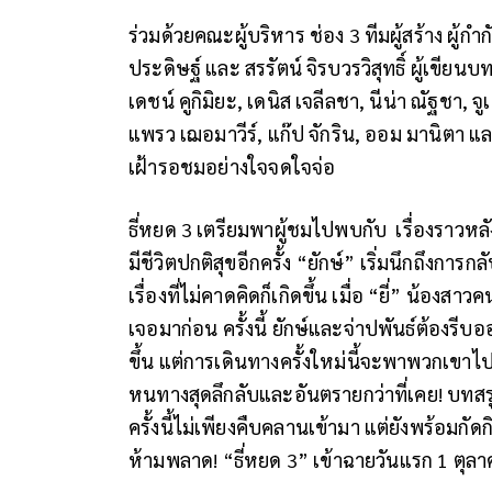
ร่วมด้วยคณะผู้บริหาร ช่อง 3 ทีมผู้สร้าง ผู้
ประดิษฐ์ และ สรรัตน์ จิรบวรวิสุทธิ์ ผู้เ
เดชน์ คูกิมิยะ, เดนิส เจลีลชา, นีน่า ณัฐชา, 
แพรว เฌอมาวีร์, แก๊ป จักริน, ออม มานิตา แล
เฝ้ารอชมอย่างใจจดใจจ่อ
ธี่หยด 3 เตรียมพาผู้ชมไปพบกับ เรื่องราวหล
มีชีวิตปกติสุขอีกครั้ง “ยักษ์” เริ่มนึกถึงกา
เรื่องที่ไม่คาดคิดก็เกิดขึ้น เมื่อ “ยี่” น้อ
เจอมาก่อน ครั้งนี้ ยักษ์และจ่าปพันธ์ต้องรีบ
ขึ้น แต่การเดินทางครั้งใหม่นี้จะพาพวกเขา
หนทางสุดลึกลับและอันตรายกว่าที่เคย! บทสรุ
ครั้งนี้ไม่เพียงคืบคลานเข้ามา แต่ยังพร้อมก
ห้ามพลาด! “ธี่หยด 3” เข้าฉายวันแรก 1 ตุล