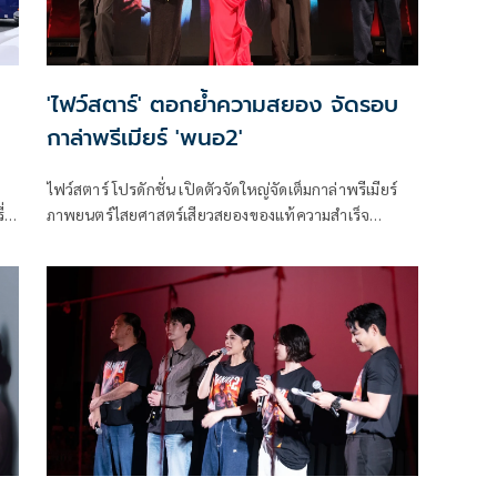
'ไฟว์สตาร์' ตอกย้ำความสยอง จัดรอบ
กาล่าพรีเมียร์ 'พนอ2'
ไฟว์สตาร์ โปรดักชั่น เปิดตัวจัดใหญ่จัดเต็มกาล่าพรีเมียร์
่
ภาพยนตร์ไสยศาสตร์เสียวสยองของแท้ความสําเร็จ
จักรวาล “ลองของ” สู่ตํานานความสยองของ “ครูพนอ” จะ
กลับมาเสียวสยองอีกครั้งใน “พนอ2” โดยภาพยนตร์จะ
่
บอกเล่าเรื่องราวหลังจากที่ พนอ ได้คืนพลังเทพสามตา
ชีวิตของพนอก็เหมือนถูกรีเซ็ตเริ่มความทรงจําใหม่กับการ
เรียนในรั้ววิทยาลัยครูอย่างที่เธอใฝ่ฝัน โดยมี เปี๊ยก คอยเฝ้า
มองและช่วยเหลือเธออยู่ห่างๆ