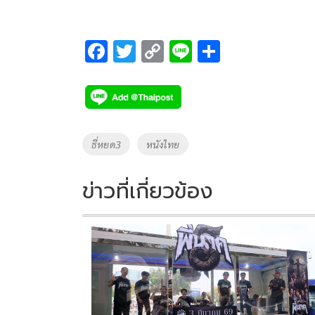
F
T
C
Li
S
ac
wi
o
n
h
e
tt
p
e
ar
b
er
y
e
o
Li
Tags
ธี่หยด3
หนังไทย
o
n
k
k
ข่าวที่เกี่ยวข้อง