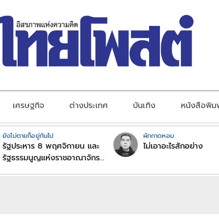
เศรษฐกิจ
ต่างประเทศ
บันเทิง
หนังสือพิม
ยังไม่ตายก็อยู่กันไป
ผักกาดหอม
รัฐประหาร 8 พฤศจิกายน และ
ไม่เอาอะไรสักอย่าง
รัฐธรรมนูญแห่งราชอาณาจักร
ไทย (ฉบับชั่วคราว) พุทธศักราช
2490 (ตอนที่ 18): พระราช
หัตถเลขาในหลวงรัชกาลที่ 9
สนับสนุนรัฐประหารของจอมพล
ป. จริงหรือมั่ว ?