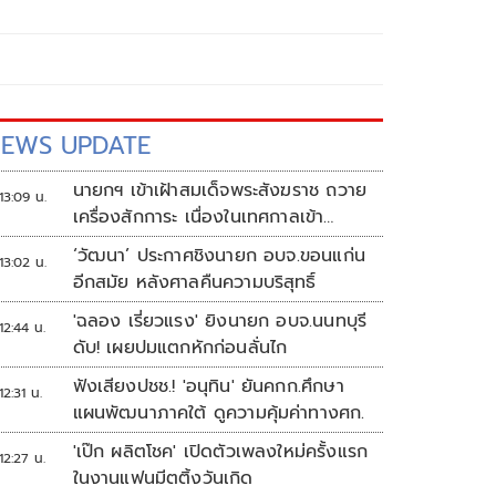
EWS UPDATE
นายกฯ เข้าเฝ้าสมเด็จพระสังฆราช ถวาย
13:09 น.
เครื่องสักการะ เนื่องในเทศกาลเข้า
พรรษา ประจำปี 2569
‘วัฒนา’ ประกาศชิงนายก อบจ.ขอนแก่น
13:02 น.
อีกสมัย หลังศาลคืนความบริสุทธิ์
'ฉลอง เรี่ยวแรง' ยิงนายก อบจ.นนทบุรี
12:44 น.
ดับ! เผยปมแตกหักก่อนลั่นไก
ฟังเสียงปชช.! 'อนุทิน' ยันคกก.ศึกษา
12:31 น.
แผนพัฒนาภาคใต้ ดูความคุ้มค่าทางศก.
'เป๊ก ผลิตโชค' เปิดตัวเพลงใหม่ครั้งแรก
12:27 น.
ในงานแฟนมีตติ้งวันเกิด