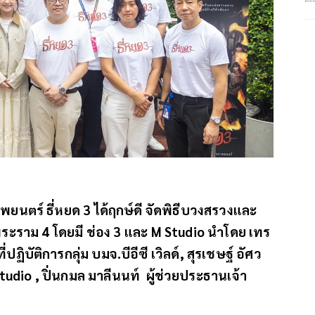
าพยนตร์ ธี่หยด 3 ได้ฤกษ์ดี จัดพิธีบวงสรวงและ
ระราม 4 โดยมี ช่อง 3 และ M Studio นำโดย เทร
ปฏิบัติการกลุ่ม บมจ.บีอีซี เวิลด์, สุรเชษฐ์ อัศว
tudio , ปิ่นกมล มาลีนนท์ ผู้ช่วยประธานเจ้า