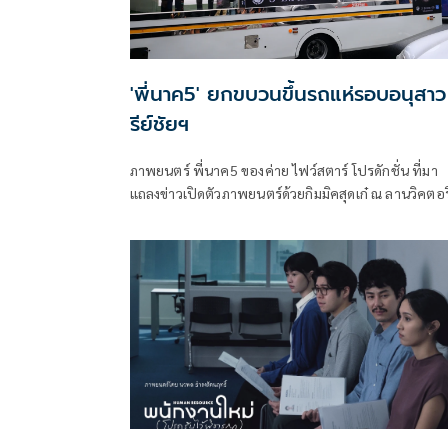
'พี่นาค5' ยกขบวนขึ้นรถแห่รอบอนุสาว
รีย์ชัยฯ
ภาพยนตร์ พี่นาค5 ของค่าย ไฟว์สตาร์ โปรดักชั่น ที่มา
แถลงข่าวเปิดตัวภาพยนตร์ด้วยกิมมิคสุดเก๋ ณ ลานวิคตอรี
พอยท์ พร้อมยกขบวนเหล่านักแสดงนำขึ้นรถแห่พี่นาคสุด
ยิ่งใหญ่ถือฤกษ์ดีวนรอบอนุสาวรีย์ชัยสมรภูมิ และเปิด
ประเดิมด้วยโชว์จากศิลปิน SPRITE(สไปร์ท) ในเพลง ผีพี
นาค ซึ่งเป็นหนึ่งในเพลงประกอบภาพยนตร์ พี่นาค5