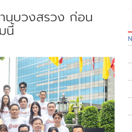
ญ่งานบวงสรวง ก่อน
นี้
N