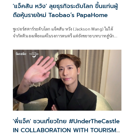
'แจ็คสัน หวัง' ลุยธุรกิจระดับโลก ขึ้นแท่นผู้
ถือหุ้นรายใหม่ Taobao’s PapaHome
ซูเปอร์สตาร์ระดับโลก แจ็คสัน หวัง (Jackson Wang) ไม่ได้
จำกัดตัวเองเพียงแค่ในวงการดนตรี แต่ยังขยายบทบาทสู่นัก
ธุรกิจระดับโลก ล่าสุดได้เข้าร่วมเป็นผู้ถือหุ้นรายใหม่ของ
PapaHome ร้านเฟอร์นิเจอร์และสินค้าไลฟ์สไตล์ของ Taobao
ในฮ่องกง พร้อมเป็นนักลงทุนเชิงกลยุทธ์ผ่านบริษัทในเครือของ
เขา TEAM HOLDING การเป็นพันธมิตรครั้งสำคัญนี้ถือเป็นก้าว
สำคัญในการขยายธุรกิจของ Taobao โดยอาศัยอิทธิพลและชื่อ
เสียงของ แจ็คสัน หวัง เพื่อเสริมความแข็งแกร่งให้กับตลาดทั้งใน
ฮ่องกงและต่างประเทศ
'พี่แจ็ค' ชวนเที่ยวไทย #UnderTheCastle
IN COLLABORATION WITH TOURISM