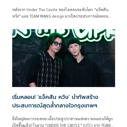
AUTHORITY OF THAILAND
หลังจาก Under The Castle ของไอคอนระดับโลก “แจ็คสัน
หวัง” และ TEAM WANG design มาเปิดประสบการณ์หลอน
บ้านผีสิงรูปแบบใหม่ให้คนไทยไปแล้วนั้น
เริ่มหลอน! 'แจ็คสัน หวัง' นำทัพสร้าง
ประสบการณ์สุดล้ำกลางใจกรุงเทพฯ
ยิ่งใหญ่สมการรอคอย เมื่อประตูปราสาทแห่งความหลอนได้ถูก
เปิดขึ้นแล้ว!! ในงาน “UNDER THE CASTLE” (UTC) จาก TEAM