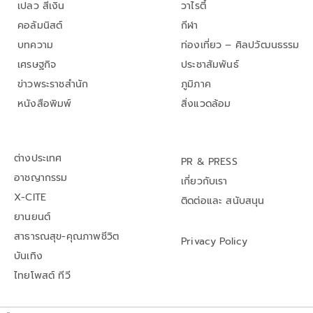
เปลว สีเงิน
วาไรตี้
คอลัมนิสต์
กีฬา
บทความ
ท่องเที่ยว – ศิลปวัฒนธรรม
เศรษฐกิจ
ประชาสัมพันธ์
ข่าวพระราชสำนัก
ภูมิภาค
หนังสือพิมพ์
สิ่งแวดล้อม
ต่างประเทศ
PR & PRESS
อาชญากรรม
เกี่ยวกับเรา
X-CITE
ติดต่อและ สนับสนุน
ยานยนต์
สาธารณสุข-คุณภาพชีวิต
Privacy Policy
บันเทิง
ไทยโพสต์ ทีวี