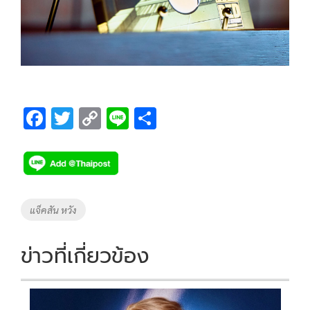
F
T
C
Li
S
ac
wi
o
n
h
e
tt
p
e
ar
b
er
y
e
o
Li
Tags
แจ็คสัน หวัง
o
n
k
k
ข่าวที่เกี่ยวข้อง