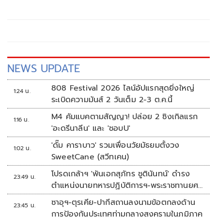
WANG design โดยมี 2 ผู้ก่อตั้งอย่าง “แจ็คสัน หวัง” ไอคอนชื่อ
ดังระดับโลก และ “เฮนรี่ จาง” เดินทางมาร่วมฉลองการเปิด
ตัวอย่างเป็นทางการของอีเวนต์แฟนตาซีรูปแบบใหม่ใจกลาง
กรุงเทพ
NEWS UPDATE
808 Festival 2026 ไลน์อัปแรกสุดยิ่งใหญ่
1:24 น.
ระเบิดความมันส์ 2 วันเต็ม 2-3 ต.ค.นี้
M4 คัมแบคตามสัญญา! ปล่อย 2 ซิงเกิลแรก
1:16 น.
'อะดรีนาลีน' และ 'ชอบU'
'ดั๊ม คาราบาว' รวมเพื่อนวัยมัธยมตั้งวง
1:02 น.
SweetCane (สวีทเคน)
โปรดเกล้าฯ 'พันเอกสุภัทร ชูตินันทน์' ดำรง
23:49 น.
ตำแหน่งนายทหารปฏิบัติการฯ-พระราชทานยศ
'พลตรี'
ซาอุฯ-ตุรเคีย-ปากีสถานลงนามข้อตกลงด้าน
23:45 น.
การป้องกันประเทศท่ามกลางสงครามในภูมิภาค